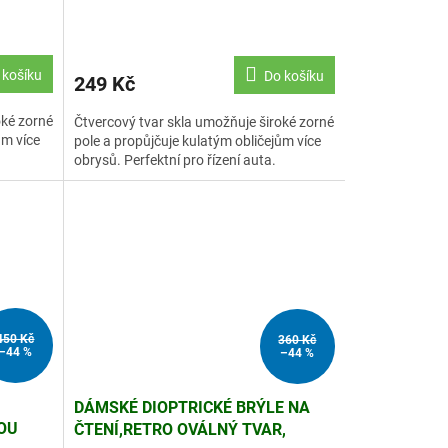
VELKÉ, UV400 OCHRANA
 košíku
Do košíku
249 Kč
oké zorné
Čtvercový tvar skla umožňuje široké zorné
ům více
pole a propůjčuje kulatým obličejům více
obrysů. Perfektní pro řízení auta.
450 Kč
360 Kč
–44 %
–44 %
DÁMSKÉ DIOPTRICKÉ BRÝLE NA
OU
ČTENÍ,RETRO OVÁLNÝ TVAR,