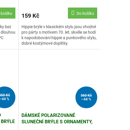
 košíku
Do košíku
159 Kč
řky bez
Hippie brýle v klasickém stylu jsou vhodné
 s dlouhou
pro párty s motivem 70. let, skvěle se hodí
PC
k napodobování hippie a punkového stylu,
dobré kostýmové doplňky.
450 Kč
360 Kč
–44 %
–44 %
O
DÁMSKÉ POLARIZOVANÉ
 BRÝLE
SLUNEČNÍ BRÝLE S ORNAMENTY,
TAČOVÉ
UV400 OCHRANA