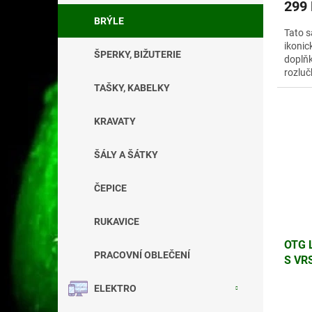
299
BRÝLE
Tato s
ikonic
ŠPERKY, BIŽUTERIE
doplňk
rozluč
TAŠKY, KABELKY
KRAVATY
ŠÁLY A ŠÁTKY
ČEPICE
RUKAVICE
OTG 
PRACOVNÍ OBLEČENÍ
S VR
DVOJ
ELEKTRO