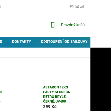
D
OCHRANA OSOBNÍCH ÚDAJŮ
ZÁSADY POUŽÍVÁNÍ COOKIES
Přihlášení
NÁKUPNÍ
Prázdný košík
KOŠÍK
S
KONTAKTY
ODSTOUPENÍ OD SMLOUVY
PROVIZ
ASTARON 12KS
Í
PÁRTY SLUNEČNÍ
RETRO BRÝLE,
0
ČERNÉ, UV400
299 Kč