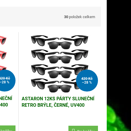
30
položek celkem
420 Kč
420 Kč
–28 %
–28 %
NEČNÍ
ASTARON 12KS PÁRTY SLUNEČNÍ
V400
RETRO BRÝLE, ČERNÉ, UV400