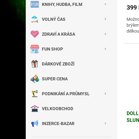
KNIHY, HUDBA, FILM
399
VOLNÝ ČAS
Možnos
brýlem
délko
ZDRAVÍ A KRÁSA
FUN SHOP
DÁRKOVÉ ZBOŽÍ
SUPER CENA
PODNIKÁNÍ A PRŮMYSL
VELKOOBCHOD
DOLL
SLUN
INZERCE-BAZAR
400