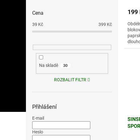
199
Cena
Obdéln
39
Kč
399
Kč
bloko
paprsk
dlouh
Na skladě
30
ROZBALIT FILTR
Přihlášení
E-mail
SINS
SPOR
Heslo
UV40