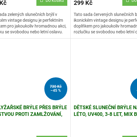
Do košíku
Do
 Kč
299 Kč
ada zelených slunečních brýlí v
Tato sada červených slunečních br
kém vintage designu je perfektním
ikonickém vintage designu je per
em pro jakoukoliv hromadnou akci,
doplňkem pro jakoukoliv hromadn
ku se svobodou nebo letní oslavu.
rozlučku se svobodou nebo letní 
730 Kč
–45 %
LYŽAŘSKÉ BRÝLE PŘES BRÝLE
DĚTSKÉ SLUNEČNÍ BRÝLE N
STVOU PROTI ZAMLŽOVÁNÍ,
LÉTO, UV400, 3-8 LET, MIX
ITÉ SKLO