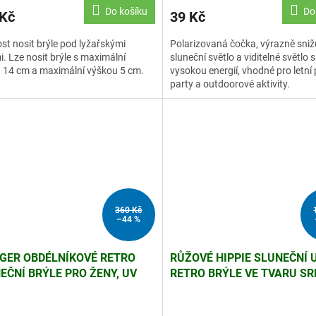
Do košíku
Do
 Kč
39 Kč
t nosit brýle pod lyžařskými
Polarizovaná čočka, výrazně sniž
i. Lze nosit brýle s maximální
sluneční světlo a viditelné světlo s
u 14 cm a maximální výškou 5 cm.
vysokou energií, vhodné pro letní
party a outdoorové aktivity.
360 Kč
–44 %
GER OBDÉLNÍKOVÉ RETRO
RŮŽOVÉ HIPPIE SLUNEČNÍ 
EČNÍ BRÝLE PRO ŽENY, UV
RETRO BRÝLE VE TVARU SR