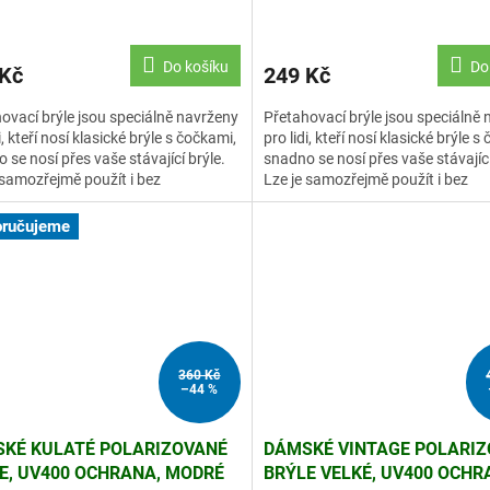
E, ČERNÉ
BRÝLE, ČIRÉ
Do košíku
Do
 Kč
249 Kč
ovací brýle jsou speciálně navrženy
Přetahovací brýle jsou speciálně
i, kteří nosí klasické brýle s čočkami,
pro lidi, kteří nosí klasické brýle s
 se nosí přes vaše stávající brýle.
snadno se nosí přes vaše stávající
 samozřejmě použít i bez
Lze je samozřejmě použít i bez
kých...
klasických...
ručujeme
360 Kč
–44 %
KÉ KULATÉ POLARIZOVANÉ
DÁMSKÉ VINTAGE POLARI
E, UV400 OCHRANA, MODRÉ
BRÝLE VELKÉ, UV400 OCHR