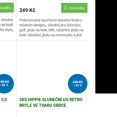
 košíku
Do košíku
249 Kč
ou vhodné
Polarizované sportovní sluneční brýle v
e se hodí
módním designu, vhodné pro lyžování,
ho stylu,
golf, jízdu na kole, běh, rybaření, jízdu na
kole, rybaření, jízdu na motocyklu a jiné
outdoorové...
185 Kč
240 Kč
–46 %
–33 %
 3,0
2KS HIPPIE SLUNEČNÍ UV RETRO
BRÝLE VE TVARU SRDCE