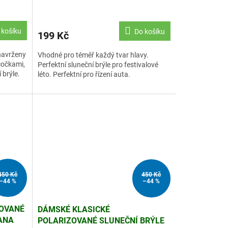
 košíku
Do košíku
199 Kč
 navrženy
Vhodné pro téměř každý tvar hlavy.
 čočkami,
Perfektní sluneční brýle pro festivalové
 brýle.
léto. Perfektní pro řízení auta.
450 Kč
450 Kč
–44 %
–44 %
ZOVANÉ
DÁMSKÉ KLASICKÉ
ANA
POLARIZOVANÉ SLUNEČNÍ BRÝLE