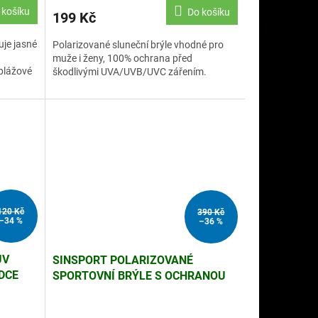
 košíku
Do košíku
199 Kč
uje jasné
Polarizované sluneční brýle vhodné pro
muže i ženy, 100% ochrana před
 plážové
škodlivými UVA/UVB/UVC zářením.
120 Kč
390 Kč
–34 %
–36 %
UV
SINSPORT POLARIZOVANÉ
DCE
SPORTOVNÍ BRÝLE S OCHRANOU
UV400, ČERNÉ (SS.5)