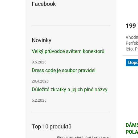
Facebook
199
Vhodné
Novinky
Perfek
léto. P
Velký průvodce světem konektorů
Dopo
8.5.2026
Dress code je soubor pravidel
28.4.2026
Důležité zkratky a jejich plné názvy
5.2.2026
DÁMS
Top 10 produktů
POLA
Přenosný orientační kompas s