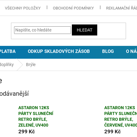
VŠECHNY POLOŽKY
OBCHODNÍ PODMÍNKY
REKLAMAČNÍ ŘÁ
HLEDAT
PLATBA
ODKUP SKLADOVÝCH ZÁSOB
BLOG
O NÁ
doplňky
Brýle
e
odávanější
ASTARON 12KS
ASTARON 12KS
PÁRTY SLUNEČNÍ
PÁRTY SLUNEČN
RETRO BRÝLE,
RETRO BRÝLE,
ZELENÉ, UV400
ČERVENÉ, UV40
299 Kč
299 Kč