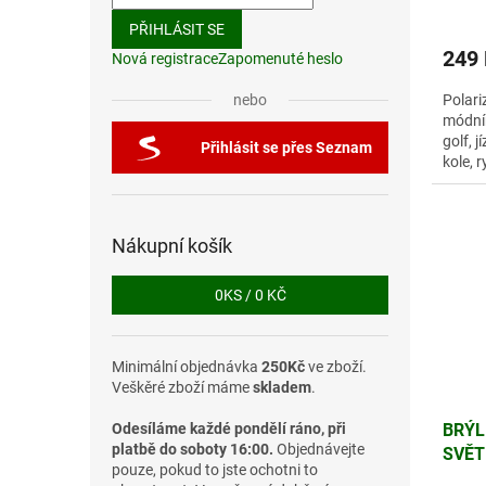
PŘIHLÁSIT SE
249
Nová registrace
Zapomenuté heslo
Polari
nebo
módním
golf, j
Přihlásit se přes Seznam
kole, 
outdoo
Nákupní košík
0
KS /
0 KČ
Minimální objednávka
250Kč
ve zboží.
Veškěré zboží máme
skladem
.
Odesíláme každé pondělí ráno, při
BRÝL
platbě do soboty 16:00.
Objednávejte
SVĚT
pouze, pokud to jste ochotni to
A OS