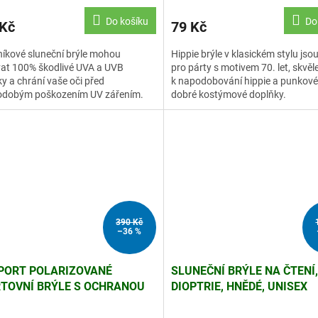
Do košíku
Do
 Kč
79 Kč
íkové sluneční brýle mohou
Hippie brýle v klasickém stylu js
vat 100% škodlivé UVA a UVB
pro párty s motivem 70. let, skvěl
y a chrání vaše oči před
k napodobování hippie a punkové
odobým poškozením UV zářením.
dobré kostýmové doplňky.
390 Kč
–36 %
PORT POLARIZOVANÉ
SLUNEČNÍ BRÝLE NA ČTENÍ,
TOVNÍ BRÝLE S OCHRANOU
DIOPTRIE, HNĚDÉ, UNISEX
0, MODRÉ (SS.5)