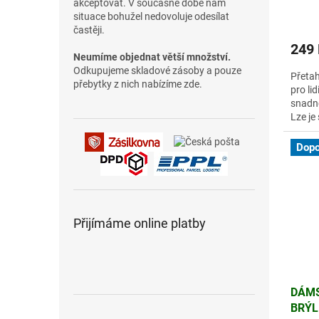
akceptovat. V současné době nám
BRÝL
situace bohužel nedovoluje odesílat
častěji.
249
Neumíme objednat větší množství.
Odkupujeme skladové zásoby a pouze
Přetah
přebytky z nich nabízíme zde.
pro lid
snadno
Lze je
klasic
Dopo
Přijímáme online platby
DÁMS
BRÝL