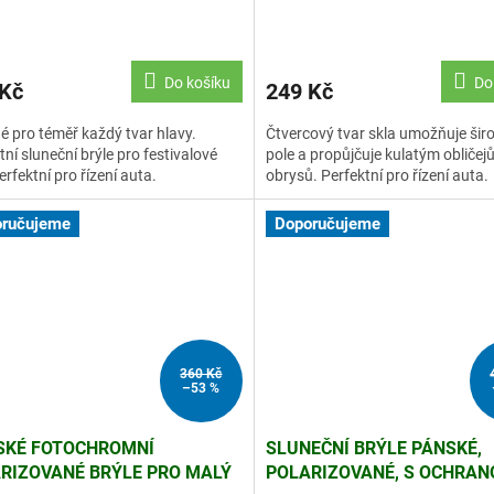
Do košíku
Do
 Kč
249 Kč
 pro téměř každý tvar hlavy.
Čtvercový tvar skla umožňuje šir
tní sluneční brýle pro festivalové
pole a propůjčuje kulatým obličej
erfektní pro řízení auta.
obrysů. Perfektní pro řízení auta.
ručujeme
Doporučujeme
360 Kč
–53 %
KÉ FOTOCHROMNÍ
SLUNEČNÍ BRÝLE PÁNSKÉ,
RIZOVANÉ BRÝLE PRO MALÝ
POLARIZOVANÉ, S OCHRAN