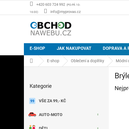
Přejít
+420 603 724 992
na
info@myprovas.cz
obsah
E-SHOP
JAK NAKUPOVAT
DOPRAVA A 
Domů
E-shop
Oblečení a doplňky
Módní 
P
Brýl
o
Přeskočit
s
Kategorie
kategorie
Nejpr
t
r
a
VŠE ZA 99,- KČ
n
n
AUTO-MOTO
í
p
DĚTI