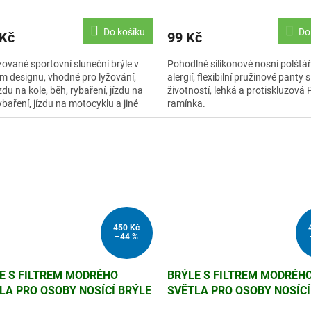
Do košíku
Do
 Kč
99 Kč
zované sportovní sluneční brýle v
Pohodlné silikonové nosní polštá
 designu, vhodné pro lyžování,
alergií, flexibilní pružinové panty
ízdu na kole, běh, rybaření, jízdu na
životností, lehká a protiskluzová 
rybaření, jízdu na motocyklu a jiné
ramínka.
rové...
450 Kč
–44 %
E S FILTREM MODRÉHO
BRÝLE S FILTREM MODRÉH
LA PRO OSOBY NOSÍCÍ BRÝLE
SVĚTLA PRO OSOBY NOSÍCÍ
OBY BEZ BRÝLÍ, POČÍTAČOVÉ
A OSOBY BEZ BRÝLÍ, POČÍ