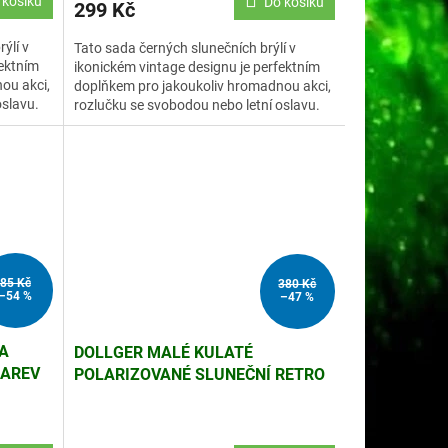
 košíku
Do košíku
299 Kč
ýlí v
Tato sada černých slunečních brýlí v
fektním
ikonickém vintage designu je perfektním
ou akci,
doplňkem pro jakoukoliv hromadnou akci,
oslavu.
rozlučku se svobodou nebo letní oslavu.
85 Kč
380 Kč
–54 %
–47 %
A
DOLLGER MALÉ KULATÉ
 BAREV
POLARIZOVANÉ SLUNEČNÍ RETRO
BRÝLE, UV400, ŠEDÁ ČOČKA A
ČERNÝ RÁMEČEK