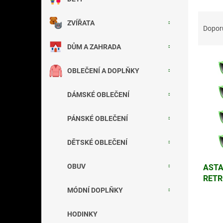
a
Ř
n
ZVÍŘATA
a
e
Dopor
z
l
DŮM A ZAHRADA
e
V
n
ý
í
OBLEČENÍ A DOPLŇKY
p
p
i
r
DÁMSKÉ OBLEČENÍ
s
o
p
d
PÁNSKÉ OBLEČENÍ
r
u
o
k
DĚTSKÉ OBLEČENÍ
d
t
u
ů
OBUV
ASTA
k
RETR
t
ů
MÓDNÍ DOPLŇKY
HODINKY