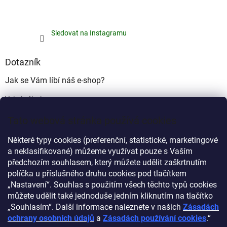
Sledovat na Instagramu
Dotazník
Jak se Vám líbí náš e-shop?
Velmi pěkný
(49%)
Tato webová stránka používá cookies
Ujde to
(17%)
Některé typy cookies (preferenční, statistické, marketingové
Nelíbí se mi
a neklasifikované) můžeme využívat pouze s Vaším
(34%)
předchozím souhlasem, který můžete udělit zaškrtnutím
Počet hlasů:
340
políčka u příslušného druhu cookies pod tlačítkem
„Nastavení“. Souhlas s použitím všech těchto typů cookies
můžete udělit také jednoduše jedním kliknutím na tlačítko
Myprovas.cz
Obchodnawebu.cz
„Souhlasím“. Další informace naleznete v našich
Zásadách
ochrany osobních údajů
a
Zásadách používání cookies
.“