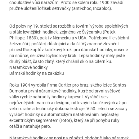
choulostivé vůči nárazům. Proto se kolem roku 1900 zavádí
pružné uložení ložisek setrvačky (anti-choc, Incabloc).
Od poloviny 19. století se rozběhla tovární výroba spolehlivých
a stále levnějších hodinek, zejména ve Švýcarsku (Patek
Philippe, 1839), pak i v Německu a v USA. Potřebovali je všichni
železničáři, pošťáci, důstojníci a další. Významné zlevnění
přinesl Roskopfův kolíčkový krok, pro dámské hodinky, nošené
na šňůrce, se užíval cylindrový krok. Lepší hodinky měly ještě
druhý plášť, často zlatý, který chránil sklo na ciferníku.
Náramkové hodinky
Dámské hodinky na zakázku
Roku 1904 vyrobila firma Cartier pro brazilského letce Santos-
Dumonta první náramkové hodinky, které od první světové
války rychle nahradily hodinky kapesní. Vyrábějí se v
nejrůznějších tvarech a designu, od levných kolíčkových až po
velmi drahé a technicky dokonalé stroje. V 50. letech se začaly
vyrábět hodinky s automatickým natahováním, nejčastěji
excentrickým segmentem (rotor), který se při pohybu ruky
otáčí a natahuje pero.
Náramkové hodinky se nosí na zápěstí, obdobně jako náramek,