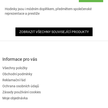
Hodinky jsou i módním doplňkem, předmětem společenské
reprezentace a prestiže
ZOBRAZIT VŠECHNY SOUVISEJÍCÍ PRODUKTY
Z
á
p
a
Informace pro vás
t
Všechny položky
í
Obchodní podmínky
Reklamační řád
Ochrana osobních údajů
Zásady používání cookies
Moje objednávka