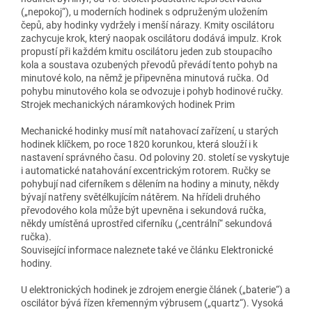
(„nepokoj“), u moderních hodinek s odpruženým uložením
čepů, aby hodinky vydržely i menší nárazy. Kmity oscilátoru
zachycuje krok, který naopak oscilátoru dodává impulz. Krok
propustí při každém kmitu oscilátoru jeden zub stoupacího
kola a soustava ozubených převodů převádí tento pohyb na
minutové kolo, na němž je připevněna minutová ručka. Od
pohybu minutového kola se odvozuje i pohyb hodinové ručky.
Strojek mechanických náramkových hodinek Prim
Mechanické hodinky musí mít natahovací zařízení, u starých
hodinek klíčkem, po roce 1820 korunkou, která slouží i k
nastavení správného času. Od poloviny 20. století se vyskytuje
i automatické natahování excentrickým rotorem. Ručky se
pohybují nad ciferníkem s dělením na hodiny a minuty, někdy
bývají natřeny světélkujícím nátěrem. Na hřídeli druhého
převodového kola může být upevněna i sekundová ručka,
někdy umístěná uprostřed ciferníku („centrální“ sekundová
ručka).
Související informace naleznete také ve článku Elektronické
hodiny.
U elektronických hodinek je zdrojem energie článek („baterie“) a
oscilátor bývá řízen křemenným výbrusem („quartz“). Vysoká