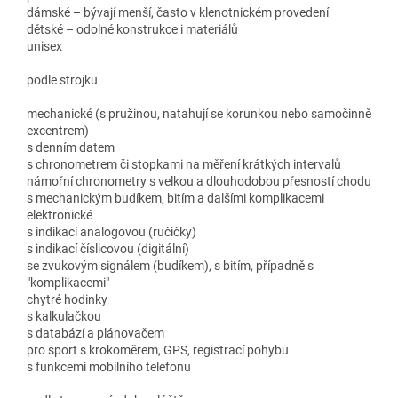
dámské – bývají menší, často v klenotnickém provedení
dětské – odolné konstrukce i materiálů
unisex
podle strojku
mechanické (s pružinou, natahují se korunkou nebo samočinně
excentrem)
s denním datem
s chronometrem či stopkami na měření krátkých intervalů
námořní chronometry s velkou a dlouhodobou přesností chodu
s mechanickým budíkem, bitím a dalšími komplikacemi
elektronické
s indikací analogovou (ručičky)
s indikací číslicovou (digitální)
se zvukovým signálem (budíkem), s bitím, případně s
"komplikacemi"
chytré hodinky
s kalkulačkou
s databází a plánovačem
pro sport s krokoměrem, GPS, registrací pohybu
s funkcemi mobilního telefonu