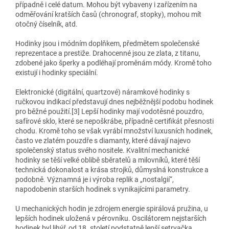
případně i celé datum. Mohou být vybaveny i zařízením na
odměřování kratších časů (chronograf, stopky), mohou mít
otočný číselník, atd.
Hodinky jsou i módním doplňkem, předmětem společenské
reprezentace a prestiže. Drahocenné jsou ze zlata, z titanu,
zdobené jako šperky a podléhají proměnám módy. Kromě toho
existují i hodinky speciální.
Elektronické (digitální, quartzové) náramkové hodinky s
ručkovou indikací představují dnes nejběžnější podobu hodinek
pro běžné použití.[3] Lepší hodinky mají vodotěsné pouzdro,
safírové sklo, které se nepoškrábe, případně certifikát přesnosti
chodu. Kromě toho se však vyrábí množství luxusních hodinek,
často ve zlatém pouzdře s diamanty, které dávají najevo
společenský status svého nositele. Kvalitní mechanické
hodinky se těší velké oblibě sběratelů a milovníků, které těší
technická dokonalost a krása strojků, důmyslná konstrukce a
podobně. Významná je i výroba replik a „nostalgií“,
napodobenin starších hodinek s vynikajícími parametry.
U mechanických hodin je zdrojem energie spirálová pružina, u
lepších hodinek uložená v pérovníku. Oscilátorem nejstarších
hodinek byl lihýř, od 18. století podstatně lepší setrvačka