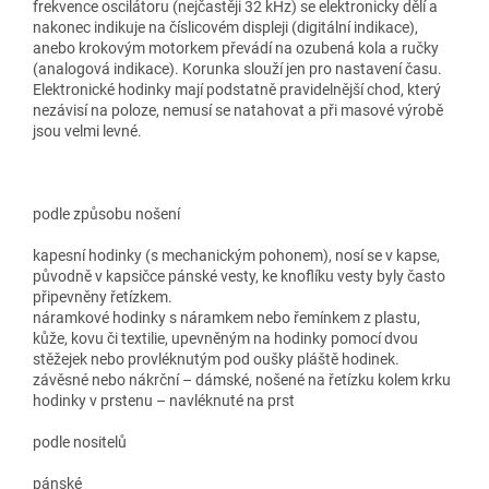
frekvence oscilátoru (nejčastěji 32 kHz) se elektronicky dělí a
nakonec indikuje na číslicovém displeji (digitální indikace),
anebo krokovým motorkem převádí na ozubená kola a ručky
(analogová indikace). Korunka slouží jen pro nastavení času.
Elektronické hodinky mají podstatně pravidelnější chod, který
nezávisí na poloze, nemusí se natahovat a při masové výrobě
jsou velmi levné.
podle způsobu nošení
kapesní hodinky (s mechanickým pohonem), nosí se v kapse,
původně v kapsičce pánské vesty, ke knoflíku vesty byly často
připevněny řetízkem.
náramkové hodinky s náramkem nebo řemínkem z plastu,
kůže, kovu či textilie, upevněným na hodinky pomocí dvou
stěžejek nebo provléknutým pod oušky pláště hodinek.
závěsné nebo nákrční – dámské, nošené na řetízku kolem krku
hodinky v prstenu – navléknuté na prst
podle nositelů
pánské