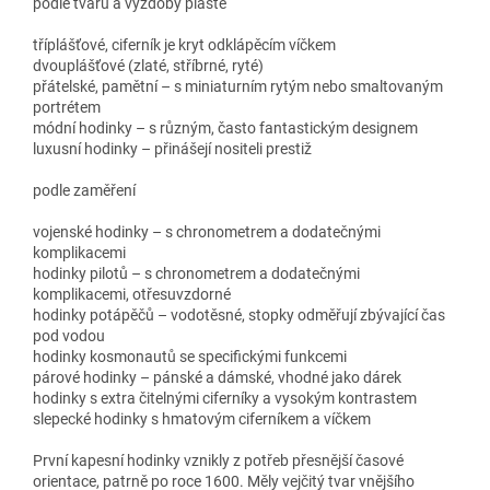
podle tvaru a výzdoby pláště
tříplášťové, ciferník je kryt odklápěcím víčkem
dvouplášťové (zlaté, stříbrné, ryté)
přátelské, pamětní – s miniaturním rytým nebo smaltovaným
portrétem
módní hodinky – s různým, často fantastickým designem
luxusní hodinky – přinášejí nositeli prestiž
podle zaměření
vojenské hodinky – s chronometrem a dodatečnými
komplikacemi
hodinky pilotů – s chronometrem a dodatečnými
komplikacemi, otřesuvzdorné
hodinky potápěčů – vodotěsné, stopky odměřují zbývající čas
pod vodou
hodinky kosmonautů se specifickými funkcemi
párové hodinky – pánské a dámské, vhodné jako dárek
hodinky s extra čitelnými ciferníky a vysokým kontrastem
slepecké hodinky s hmatovým ciferníkem a víčkem
První kapesní hodinky vznikly z potřeb přesnější časové
orientace, patrně po roce 1600. Měly vejčitý tvar vnějšího