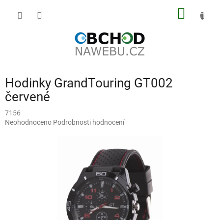
Přejít
NÁKUP
na
obsah
KOŠÍK
Hodinky GrandTouring GT002
červené
7156
Průměrné
Neohodnoceno
Podrobnosti hodnocení
hodnocení
produktu
je
0,0
z
5
hvězdiček.