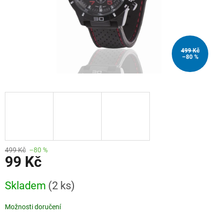
499 Kč
–80 %
499 Kč
–80 %
99 Kč
Měrná
Skladem
(2 ks)
cena:
Možnosti doručení