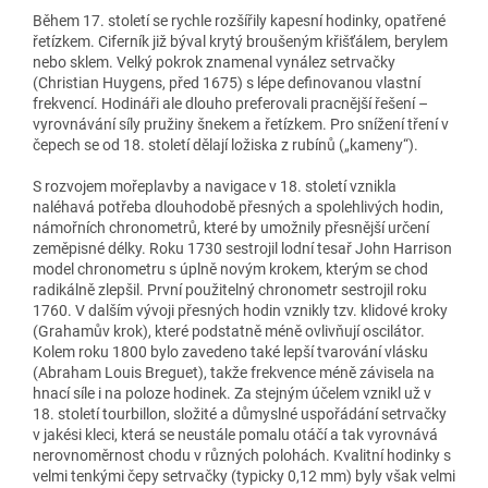
Během 17. století se rychle rozšířily kapesní hodinky, opatřené
řetízkem. Ciferník již býval krytý broušeným křišťálem, berylem
nebo sklem. Velký pokrok znamenal vynález setrvačky
(Christian Huygens, před 1675) s lépe definovanou vlastní
frekvencí. Hodináři ale dlouho preferovali pracnější řešení –
vyrovnávání síly pružiny šnekem a řetízkem. Pro snížení tření v
čepech se od 18. století dělají ložiska z rubínů („kameny“).
S rozvojem mořeplavby a navigace v 18. století vznikla
naléhavá potřeba dlouhodobě přesných a spolehlivých hodin,
námořních chronometrů, které by umožnily přesnější určení
zeměpisné délky. Roku 1730 sestrojil lodní tesař John Harrison
model chronometru s úplně novým krokem, kterým se chod
radikálně zlepšil. První použitelný chronometr sestrojil roku
1760. V dalším vývoji přesných hodin vznikly tzv. klidové kroky
(Grahamův krok), které podstatně méně ovlivňují oscilátor.
Kolem roku 1800 bylo zavedeno také lepší tvarování vlásku
(Abraham Louis Breguet), takže frekvence méně závisela na
hnací síle i na poloze hodinek. Za stejným účelem vznikl už v
18. století tourbillon, složité a důmyslné uspořádání setrvačky
v jakési kleci, která se neustále pomalu otáčí a tak vyrovnává
nerovnoměrnost chodu v různých polohách. Kvalitní hodinky s
velmi tenkými čepy setrvačky (typicky 0,12 mm) byly však velmi