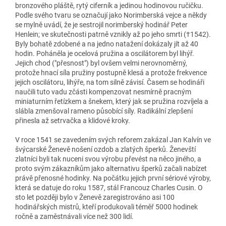
bronzového pláště, rytý ciferník a jedinou hodinovou ručičku.
Podle svého tvaru se označují jako Norimberská vejce a někdy
se mylně uvádí, že je sestrojil norimberský hodinář Peter
Henlein; ve skutečnosti patrně vznikly až po jeho smrti (†1542).
Byly bohatě zdobené a na jedno natažení dokázaly jít až 40
hodin. Poháněla je ocelová pružina a oscilátorem byl lihýř.
Jejich chod ("přesnost") byl ovšem velmi nerovnoměrný,
protože hnací síla pružiny postupně klesá a protože frekvence
jejich oscilátoru, lihýře, na tom silně závisí. Časem se hodináři
naučili tuto vadu zčásti kompenzovat nesmírně pracným
miniaturním řetízkem a šnekem, který jak se pružina rozvíjela a
slábla zmenšoval rameno působící síly. Radikální zlepšení
přinesla až setrvačka a klidové kroky.
V roce 1541 se zavedením svých reforem zakázal Jan Kalvín ve
švýcarské Ženevě nošení ozdob a zlatých šperků. Ženevští
zlatníci byli tak nuceni svou výrobu převést na něco jiného, a
proto svým zákazníkům jako alternativu šperků začali nabízet
právě přenosné hodinky. Na počátku jejich první sériové výroby,
která se datuje do roku 1587, stál Francouz Charles Cusin. O
sto let později bylo v Ženevě zaregistrováno asi 100
hodinářských mistrů, kteří produkovali téměř 5000 hodinek
ročně a zaměstnávali více než 300 lidí.