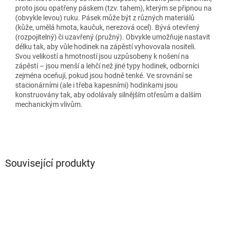
proto jsou opatřeny páskem (tzv. tahem), kterým se připnou na
(obvykle levou) ruku. Pásek může být z různých materiálů
(kůže, umělá hmota, kaučuk, nerezová ocel). Bývá otevřený
(rozpojitelný) či uzavřený (pružný). Obvykle umožňuje nastavit
délku tak, aby vůle hodinek na zápěstí vyhovovala nositeli.
Svou velikostí a hmotností jsou uzpůsobeny k nošení na
zápěstí – jsou menší a lehčí než jiné typy hodinek, odborníci
zejména oceňují, pokud jsou hodně tenké. Ve srovnání se
stacionárními (ale i třeba kapesními) hodinkami jsou
konstruovány tak, aby odolávaly silnějším otřesům a dalším
mechanickým vlivům.
Související produkty