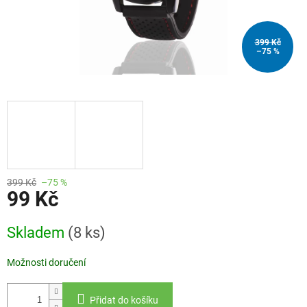
399 Kč
–75 %
399 Kč
–75 %
99 Kč
Měrná
Skladem
(8 ks)
cena:
Možnosti doručení
Přidat do košíku