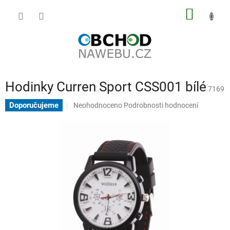
Přejít
NÁKUP
na
obsah
KOŠÍK
Hodinky Curren Sport CSS001 bílé
7169
Průměrné
Doporučujeme
Neohodnoceno
Podrobnosti hodnocení
hodnocení
produktu
je
0,0
z
5
hvězdiček.