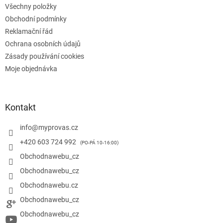
Všechny položky
í
Obchodní podmínky
Reklamační řád
Ochrana osobních údajů
Zásady používání cookies
Moje objednávka
Kontakt
info
@
myprovas.cz
+420 603 724 992
Obchodnawebu_cz
Obchodnawebu_cz
Obchodnawebu.cz
Obchodnawebu_cz
Obchodnawebu_cz