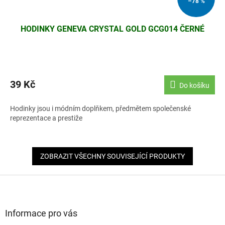
–78 %
HODINKY GENEVA CRYSTAL GOLD GCG014 ČERNÉ
39 Kč
Do košíku
Hodinky jsou i módním doplňkem, předmětem společenské
reprezentace a prestiže
ZOBRAZIT VŠECHNY SOUVISEJÍCÍ PRODUKTY
Z
á
p
a
Informace pro vás
t