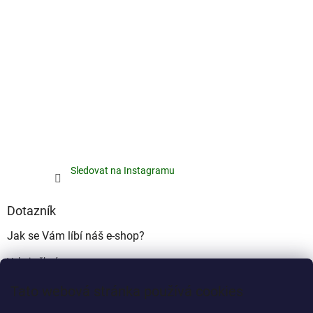
Sledovat na Instagramu
Dotazník
Jak se Vám líbí náš e-shop?
Velmi pěkný
(49%)
Tato webová stránka používá cookies
Ujde to
(17%)