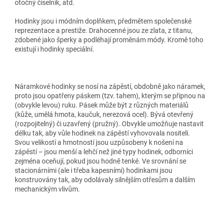
otočný číselník, atd.
Hodinky jsou i módním doplňkem, předmětem společenské
reprezentace a prestiže. Drahocenné jsou ze zlata, z titanu,
zdobené jako šperky a podléhají proměnám módy. Kromě toho
existují i hodinky speciální.
Náramkové hodinky se nosí na zápěstí, obdobně jako náramek,
proto jsou opatřeny páskem (tzv. tahem), kterým se připnou na
(obvykle levou) ruku. Pásek může být z různých materiálů
(kůže, umělá hmota, kaučuk, nerezová ocel). Bývá otevřený
(rozpojitelný) či uzavřený (pružný). Obvykle umožňuje nastavit
délku tak, aby vůle hodinek na zápěstí vyhovovala nositeli.
Svou velikostí a hmotností jsou uzpůsobeny k nošení na
zápěstí – jsou menší a lehčí než jiné typy hodinek, odborníci
zejména oceňují, pokud jsou hodně tenké. Ve srovnání se
stacionárními (ale i třeba kapesními) hodinkami jsou
konstruovány tak, aby odolávaly silnějším otřesům a dalším
mechanickým vlivům.