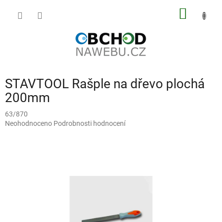
Přejít
NÁKUP
na
obsah
KOŠÍK
STAVTOOL Rašple na dřevo plochá
200mm
63/870
Průměrné
Neohodnoceno
Podrobnosti hodnocení
hodnocení
produktu
je
0,0
z
5
hvězdiček.