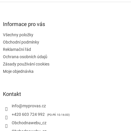
Z
á
p
a
Informace pro vás
t
Všechny položky
í
Obchodní podmínky
Reklamační řád
Ochrana osobních údajů
Zásady používání cookies
Moje objednávka
Kontakt
info
@
myprovas.cz
+420 603 724 992
Obchodnawebu_cz