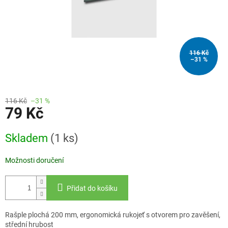
116 Kč
–31 %
116 Kč
–31 %
79 Kč
Měrná
Skladem
(1 ks)
cena:
Možnosti doručení
Přidat do košíku
Rašple plochá 200 mm, ergonomická rukojeť s otvorem pro zavěšení,
střední hrubost