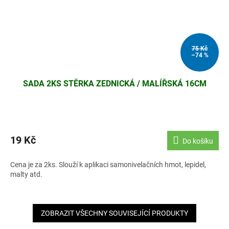
75 Kč
–74 %
SADA 2KS STĚRKA ZEDNICKÁ / MALÍŘSKÁ 16CM
19 Kč
Do košíku
Cena je za 2ks. Slouží k aplikaci samonivelačních hmot, lepidel,
malty atd.
ZOBRAZIT VŠECHNY SOUVISEJÍCÍ PRODUKTY