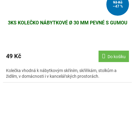
93 Kč
–47 %
3KS KOLEČKO NÁBYTKOVÉ Ø 30 MM PEVNÉ S GUMOU
49 Kč
Do košíku
Kolečka vhodná k nábytkovým skříním, skříňkám, stolkům a
židlím, v domácnosti i v kancelářských prostorách.