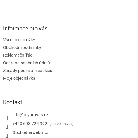
Z
á
p
a
Informace pro vás
t
Všechny položky
í
Obchodní podmínky
Reklamační řád
Ochrana osobních údajů
Zásady používání cookies
Moje objednávka
Kontakt
info
@
myprovas.cz
+420 603 724 992
Obchodnawebu_cz