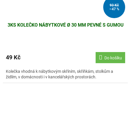
93 Kč
–47 %
3KS KOLEČKO NÁBYTKOVÉ Ø 30 MM PEVNÉ S GUMOU
49 Kč
Do košíku
Kolečka vhodná k nábytkovým skříním, skříňkám, stolkům a
židlím, v domácnosti i v kancelářských prostorách.