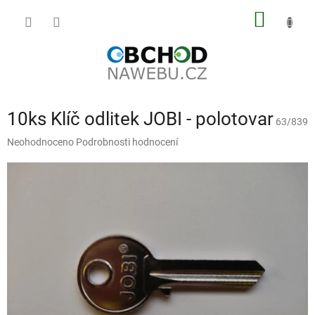
Přejít
NÁKUP
na
obsah
KOŠÍK
10ks Klíč odlitek JOBI - polotovar
63/839
Průměrné
Neohodnoceno
Podrobnosti hodnocení
hodnocení
produktu
je
0,0
z
5
hvězdiček.