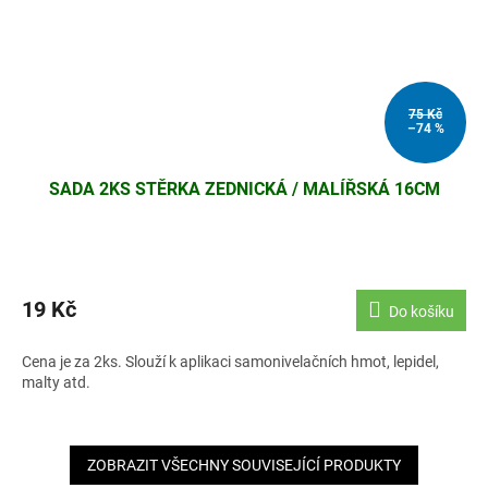
75 Kč
–74 %
SADA 2KS STĚRKA ZEDNICKÁ / MALÍŘSKÁ 16CM
19 Kč
Do košíku
Cena je za 2ks. Slouží k aplikaci samonivelačních hmot, lepidel,
malty atd.
ZOBRAZIT VŠECHNY SOUVISEJÍCÍ PRODUKTY