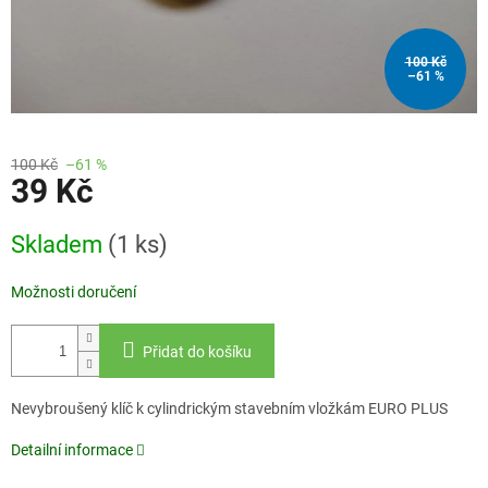
100 Kč
–61 %
100 Kč
–61 %
39 Kč
Měrná
Skladem
(1 ks)
cena:
Možnosti doručení
Přidat do košíku
Nevybroušený klíč k cylindrickým stavebním vložkám EURO PLUS
Detailní informace