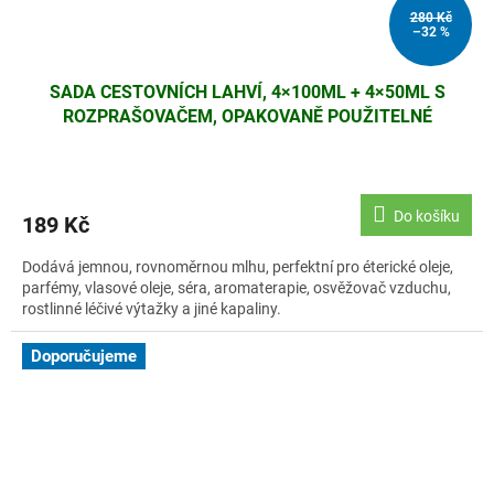
280 Kč
–32 %
SADA CESTOVNÍCH LAHVÍ, 4×100ML + 4×50ML S
ROZPRAŠOVAČEM, OPAKOVANĚ POUŽITELNÉ
Do košíku
189 Kč
Dodává jemnou, rovnoměrnou mlhu, perfektní pro éterické oleje,
parfémy, vlasové oleje, séra, aromaterapie, osvěžovač vzduchu,
rostlinné léčivé výtažky a jiné kapaliny.
Doporučujeme