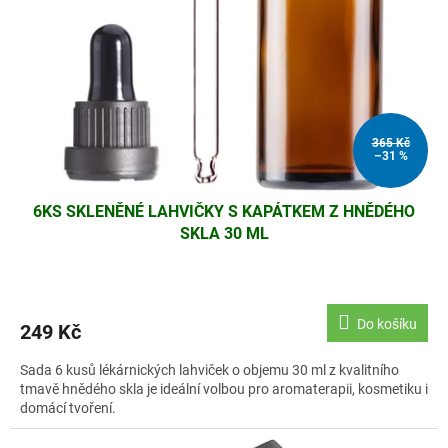
r
o
d
u
k
t
ů
365 Kč
–31 %
6KS SKLENĚNÉ LAHVIČKY S KAPÁTKEM Z HNĚDÉHO
SKLA 30 ML
Do košíku
249 Kč
Sada 6 kusů lékárnických lahviček o objemu 30 ml z kvalitního
tmavě hnědého skla je ideální volbou pro aromaterapii, kosmetiku i
domácí tvoření.