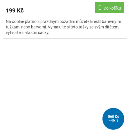
Do košíku
199 Kč
Na odolné plátno s prázdným pozadím můžete kreslit barevnými
tužkami nebo barvami. Vymalujte si tyto tašky se svým dítětem,
vytvořte si vlastní sáčky.
560 Kč
–46 %