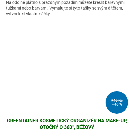
Na odolné plátno s prázdným pozadím můžete kreslit barevnými
tužkami nebo barvami. Vymalujte si tyto tašky se svým dítětem,
vytvořte si vlastní sáčky.
740 Kč
–46 %
GREENTAINER KOSMETICKÝ ORGANIZÉR NA MAKE-UP,
OTOČNÝ O 360°, BÉŽOVÝ