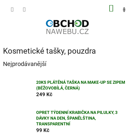
Přejít
NÁKUP
na
obsah
KOŠÍK
Kosmetické tašky, pouzdra
Nejprodávanější
20KS PLÁTĚNÁ TAŠKA NA MAKE-UP SE ZIPEM
(BÉŽOVOBÍLÁ, ČERNÁ)
249 Kč
OPRET TÝDENNÍ KRABIČKA NA PILULKY, 3
DÁVKY NA DEN, ŠPANĚLŠTINA,
TRANSPARENTNÍ
99 Kč