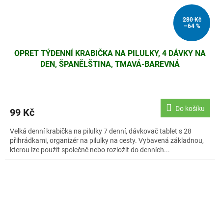
280 Kč
–64 %
OPRET TÝDENNÍ KRABIČKA NA PILULKY, 4 DÁVKY NA
DEN, ŠPANĚLŠTINA, TMAVÁ-BAREVNÁ
Do košíku
99 Kč
Velká denní krabička na pilulky 7 denní, dávkovač tablet s 28
přihrádkami, organizér na pilulky na cesty. Vybavená základnou,
kterou lze použít společně nebo rozložit do denních...