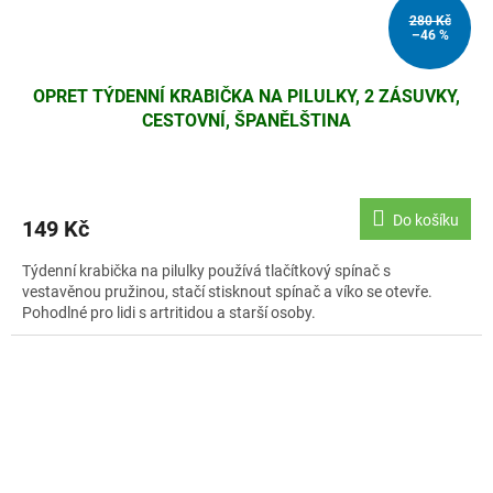
280 Kč
–46 %
OPRET TÝDENNÍ KRABIČKA NA PILULKY, 2 ZÁSUVKY,
CESTOVNÍ, ŠPANĚLŠTINA
Do košíku
149 Kč
Týdenní krabička na pilulky používá tlačítkový spínač s
vestavěnou pružinou, stačí stisknout spínač a víko se otevře.
Pohodlné pro lidi s artritidou a starší osoby.