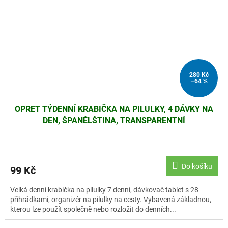
280 Kč
–64 %
OPRET TÝDENNÍ KRABIČKA NA PILULKY, 4 DÁVKY NA
DEN, ŠPANĚLŠTINA, TRANSPARENTNÍ
Do košíku
99 Kč
Velká denní krabička na pilulky 7 denní, dávkovač tablet s 28
přihrádkami, organizér na pilulky na cesty. Vybavená základnou,
kterou lze použít společně nebo rozložit do denních...