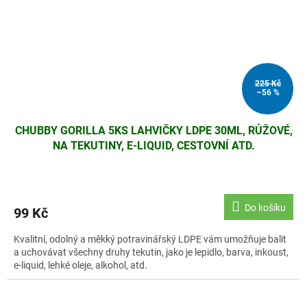
225 Kč
–56 %
CHUBBY GORILLA 5KS LAHVIČKY LDPE 30ML, RŮŽOVÉ,
NA TEKUTINY, E-LIQUID, CESTOVNÍ ATD.
Do košíku
99 Kč
Kvalitní, odolný a měkký potravinářský LDPE vám umožňuje balit
a uchovávat všechny druhy tekutin, jako je lepidlo, barva, inkoust,
e-liquid, lehké oleje, alkohol, atd.