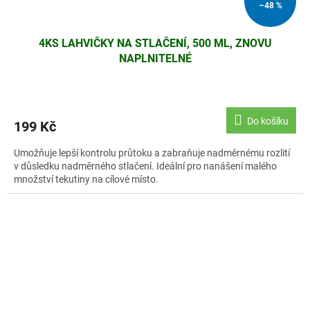
–48 %
4KS LAHVIČKY NA STLAČENÍ, 500 ML, ZNOVU
NAPLNITELNÉ
Do košíku
199 Kč
Umožňuje lepší kontrolu průtoku a zabraňuje nadměrnému rozlití
v důsledku nadměrného stlačení. Ideální pro nanášení malého
množství tekutiny na cílové místo.