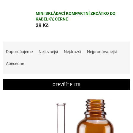
MINI SKLÁDACÍ KOMPAKTNÍ ZRCÁTKO DO
KABELKY, ČERNÉ
29 Kč
Ř
a
Doporučujeme
Nejlevnější
Nejdražší
Nejprodávanější
z
e
Abecedně
n
í
p
OTEVŘÍT FILTR
r
o
V
d
ý
u
p
k
i
t
s
ů
p