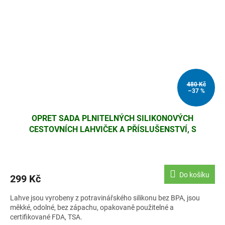
480 Kč
–37 %
OPRET SADA PLNITELNÝCH SILIKONOVÝCH
CESTOVNÍCH LAHVIČEK A PŘÍSLUŠENSTVÍ, S
CERTIFIKACÍ FDA BEZ BPA
Do košíku
299 Kč
Lahve jsou vyrobeny z potravinářského silikonu bez BPA, jsou
měkké, odolné, bez zápachu, opakovaně použitelné a
certifikované FDA, TSA.