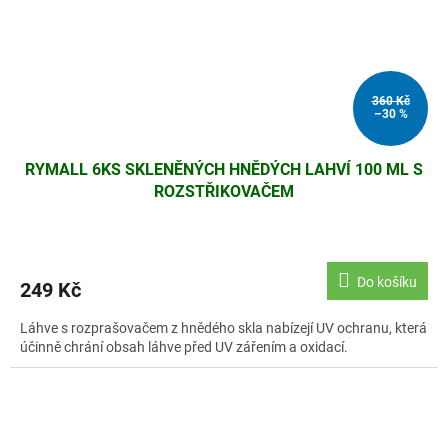
360 Kč
–30 %
RYMALL 6KS SKLENĚNÝCH HNĚDÝCH LAHVÍ 100 ML S
ROZSTŘIKOVAČEM
Do košíku
249 Kč
Láhve s rozprašovačem z hnědého skla nabízejí UV ochranu, která
účinně chrání obsah láhve před UV zářením a oxidací.