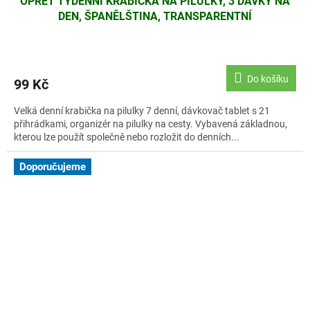
OPRET TÝDENNÍ KRABIČKA NA PILULKY, 3 DÁVKY NA
DEN, ŠPANĚLŠTINA, TRANSPARENTNÍ
Do košíku
99 Kč
Velká denní krabička na pilulky 7 denní, dávkovač tablet s 21
přihrádkami, organizér na pilulky na cesty. Vybavená základnou,
kterou lze použít společně nebo rozložit do denních...
Doporučujeme