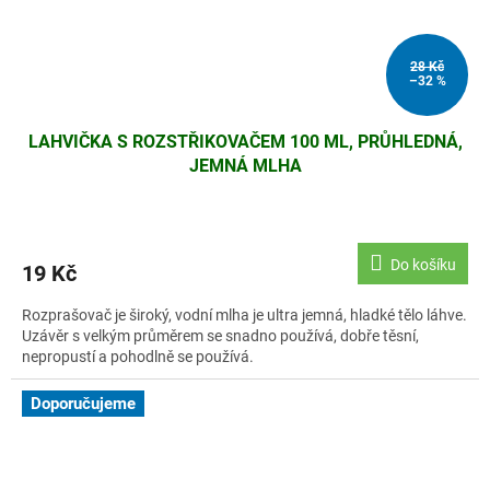
28 Kč
–32 %
LAHVIČKA S ROZSTŘIKOVAČEM 100 ML, PRŮHLEDNÁ,
JEMNÁ MLHA
Do košíku
19 Kč
Rozprašovač je široký, vodní mlha je ultra jemná, hladké tělo láhve.
Uzávěr s velkým průměrem se snadno používá, dobře těsní,
nepropustí a pohodlně se používá.
Doporučujeme