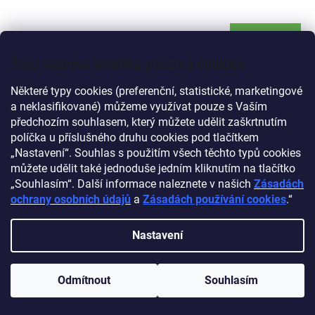
Do košíku
29 Kč
Tato webová stránka používá cookies
Pokud potřebujete použít zrcadlo, jednoduše otevřete kryt
zrcadla. Můžete jej použít jako držák, položit na stůl a uvolnit ruce.
Některé typy cookies (preferenční, statistické, marketingové
a neklasifikované) můžeme využívat pouze s Vaším
předchozím souhlasem, který můžete udělit zaškrtnutím
políčka u příslušného druhu cookies pod tlačítkem
„Nastavení“. Souhlas s použitím všech těchto typů cookies
můžete udělit také jednoduše jedním kliknutím na tlačítko
„Souhlasím“. Další informace naleznete v našich
Zásadách
ochrany osobních údajů
a
Zásadách používání cookies
.“
Nastavení
Odmítnout
Souhlasím
135 Kč
–48 %