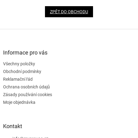
ZPĚT DO OBCHODU
Z
á
p
a
Informace pro vás
t
Všechny položky
í
Obchodní podmínky
Reklamační řád
Ochrana osobních údajů
Zásady používání cookies
Moje objednávka
Kontakt