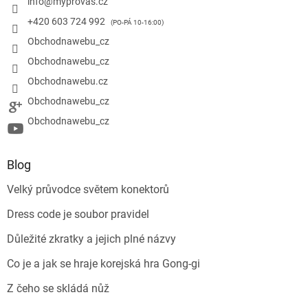
info
@
myprovas.cz
+420 603 724 992
Obchodnawebu_cz
Obchodnawebu_cz
Obchodnawebu.cz
Obchodnawebu_cz
Obchodnawebu_cz
Blog
Velký průvodce světem konektorů
Dress code je soubor pravidel
Důležité zkratky a jejich plné názvy
Co je a jak se hraje korejská hra Gong-gi
Z čeho se skládá nůž