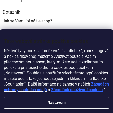
Dotazník
Jak se Vám líbí náš e-shop?
Velmi pěkný
(49%)
Tato webová stránka používá cookies
Ujde to
(17%)
Některé typy cookies (preferenční, statistické, marketingové
Nelíbí se mi
a neklasifikované) můžeme využívat pouze s Vaším
(34%)
předchozím souhlasem, který můžete udělit zaškrtnutím
Počet hlasů:
340
políčka u příslušného druhu cookies pod tlačítkem
„Nastavení“. Souhlas s použitím všech těchto typů cookies
můžete udělit také jednoduše jedním kliknutím na tlačítko
Myprovas.cz
Obchodnawebu.cz
„Souhlasím“. Další informace naleznete v našich
Zásadách
ochrany osobních údajů
a
Zásadách používání cookies
.“
Nastavení
Vytvořil Shoptet