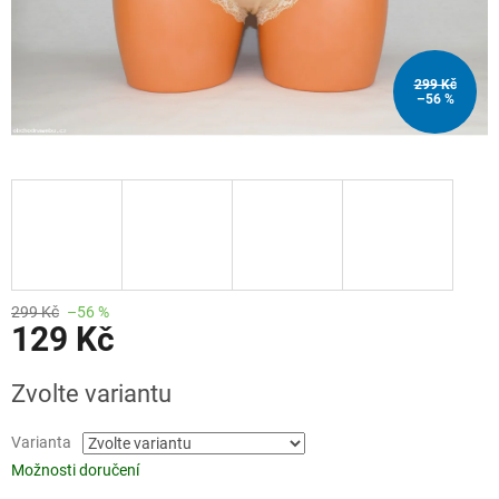
299 Kč
–56 %
299 Kč
–56 %
129 Kč
Měrná
Zvolte variantu
cena:
Varianta
Možnosti doručení