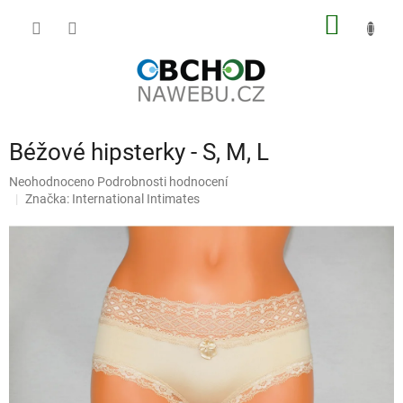
Přejít
NÁKUP
na
obsah
KOŠÍK
Béžové hipsterky - S, M, L
Průměrné
Neohodnoceno
Podrobnosti hodnocení
hodnocení
Značka:
International Intimates
produktu
je
0,0
z
5
hvězdiček.