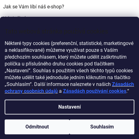
Jak se Vám líbí náš e-shop?
Velmi pěkný
(49%)
Tato webová stránka používá cookies
Ujde to
(17%)
Některé typy cookies (preferenční, statistické, marketingové
Nelíbí se mi
a neklasifikované) můžeme využívat pouze s Vaším
(34%)
předchozím souhlasem, který můžete udělit zaškrtnutím
Počet hlasů:
340
políčka u příslušného druhu cookies pod tlačítkem
„Nastavení“. Souhlas s použitím všech těchto typů cookies
můžete udělit také jednoduše jedním kliknutím na tlačítko
Myprovas.cz
Obchodnawebu.cz
„Souhlasím“. Další informace naleznete v našich
Zásadách
ochrany osobních údajů
a
Zásadách používání cookies
.“
Nastavení
Vytvořil Shoptet
Odmítnout
Souhlasím
Copyright 2026
Obchodnawebu
. Všechna práva vyhrazena.