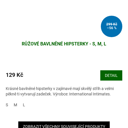
299 Kč
–56 %
RŮŽOVÉ BAVLNĚNÉ HIPSTERKY - S, M, L
129 Kč
DETAIL
Krásné bavlněné hipsterky v zajímavé mají skvělý střih a velmi
pěkně ti vytvarují zadeček. Výrobce: International Intimates.
S
M
L
ZOBRAZIT VŠECHNY SOUVISEJÍCÍ PRODUKTY