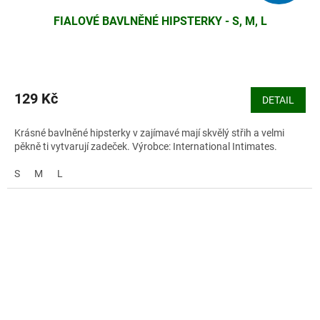
FIALOVÉ BAVLNĚNÉ HIPSTERKY - S, M, L
129 Kč
DETAIL
Krásné bavlněné hipsterky v zajímavé mají skvělý střih a velmi
pěkně ti vytvarují zadeček. Výrobce: International Intimates.
S
M
L