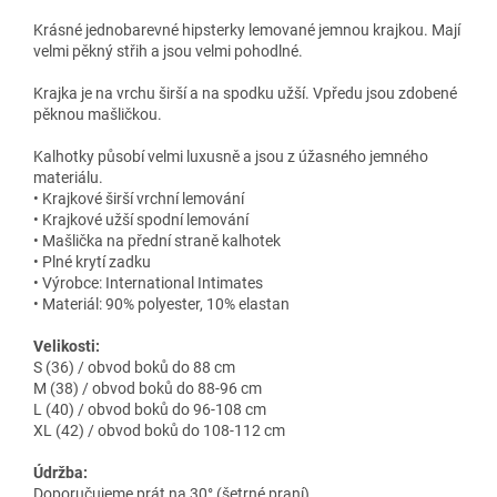
Krásné jednobarevné hipsterky lemované jemnou krajkou. Mají
velmi pěkný střih a jsou velmi pohodlné.
Krajka je na vrchu širší a na spodku užší. Vpředu jsou zdobené
pěknou mašličkou.
Kalhotky působí velmi luxusně a jsou z úžasného jemného
materiálu.
• Krajkové širší vrchní lemování
• Krajkové užší spodní lemování
• Mašlička na přední straně kalhotek
• Plné krytí zadku
• Výrobce: International Intimates
• Materiál: 90% polyester, 10% elastan
Velikosti:
S (36) / obvod boků do 88 cm
M (38) / obvod boků do 88-96 cm
L (40) / obvod boků do 96-108 cm
XL (42) / obvod boků do 108-112 cm
Údržba:
Doporučujeme prát na 30° (šetrné praní)