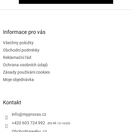
Z
á
p
a
Informace pro vás
t
Všechny položky
í
Obchodní podmínky
Reklamační řád
Ochrana osobních údajů
Zásady používání cookies
Moje objednávka
Kontakt
info
@
myprovas.cz
+420 603 724 992
Obchodnawebu_cz