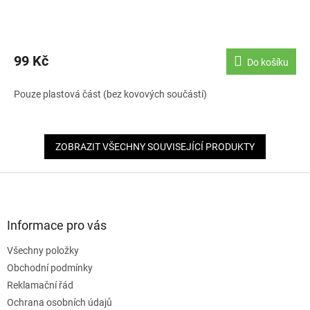
99 Kč
Do košíku
Pouze plastová část (bez kovových součástí)
ZOBRAZIT VŠECHNY SOUVISEJÍCÍ PRODUKTY
Z
á
p
a
Informace pro vás
t
Všechny položky
í
Obchodní podmínky
Reklamační řád
Ochrana osobních údajů