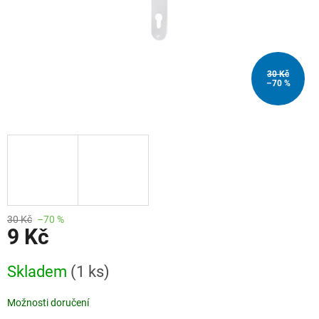
30 Kč
–70 %
30 Kč
–70 %
9 Kč
Měrná
Skladem
(1 ks)
cena:
Možnosti doručení