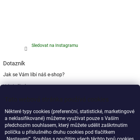
Sledovat na Instagramu
Dotazník
Jak se Vám líbí náš e-shop?
Velmi pěkný
(49%)
Tato webová stránka používá cookies
Ujde to
(17%)
Některé typy cookies (preferenční, statistické, marketingové
Nelíbí se mi
a neklasifikované) můžeme využívat pouze s Vaším
(34%)
předchozím souhlasem, který můžete udělit zaškrtnutím
Počet hlasů:
340
políčka u příslušného druhu cookies pod tlačítkem
„Nastavení“. Souhlas s použitím všech těchto typů cookies