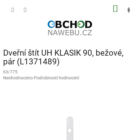
Přejít
NÁKUP
na
obsah
KOŠÍK
Dveřní štít UH KLASIK 90, bežové,
pár (L1371489)
63/775
Průměrné
Neohodnoceno
Podrobnosti hodnocení
hodnocení
produktu
je
0,0
z
5
hvězdiček.