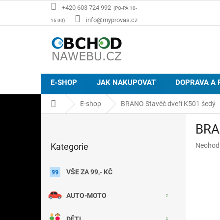
Přejít
+420 603 724 992
na
info@myprovas.cz
obsah
E-SHOP
JAK NAKUPOVAT
DOPRAVA A 
Domů
E-shop
BRANO Stavěč dveří K501 šedý
P
BRA
o
Přeskočit
s
Průměr
Kategorie
Neohod
kategorie
t
hodnoce
r
produkt
a
VŠE ZA 99,- KČ
je
n
0,0
z
n
AUTO-MOTO
5
í
hvězdič
p
DĚTI