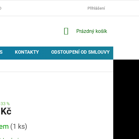
D
OCHRANA OSOBNÍCH ÚDAJŮ
ZÁSADY POUŽÍVÁNÍ COOKIES
Přihlášení
NÁKUPNÍ
Prázdný košík
KOŠÍK
S
KONTAKTY
ODSTOUPENÍ OD SMLOUVY
PROVIZ
–33 %
 Kč
dem
(1 ks)