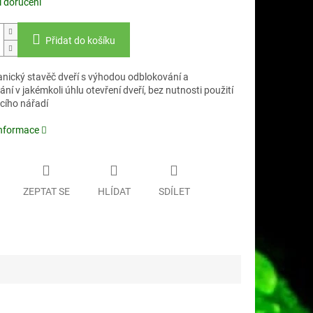
 doručení
Přidat do košíku
nický stavěč dveří s výhodou odblokování a
ní v jakémkoli úhlu otevření dveří, bez nutnosti použití
ího nářadí
informace
ZEPTAT SE
HLÍDAT
SDÍLET