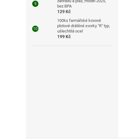
zahradu a pláž, model 2025,
bez BPA
129 Kč
100ks farmářské kovové
plotové drátěné svorky "R" typ,
ušlechtilá ocel
199 Kč