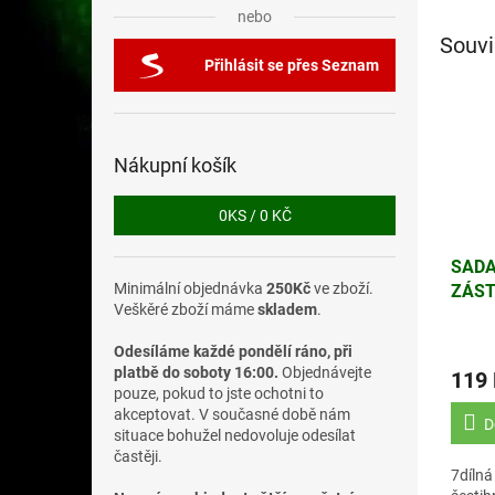
nebo
Souvi
Přihlásit se přes Seznam
Nákupní košík
0
KS /
0 KČ
SADA
Minimální objednávka
250Kč
ve zboží.
ZÁST
Veškěré zboží máme
skladem
.
IMBU
Odesíláme každé pondělí ráno, při
platbě do soboty 16:00.
Objednávejte
119
pouze, pokud to jste ochotni to
akceptovat. V současné době nám
D
situace bohužel nedovoluje odesílat
častěji.
7dílná