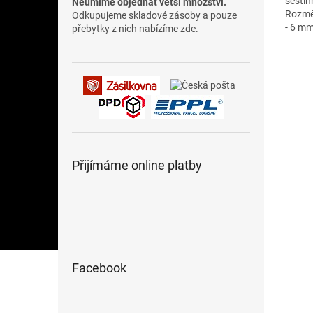
šestih
Neumíme objednat větší množství.
Rozměry
Odkupujeme skladové zásoby a pouze
- 6 m
přebytky z nich nabízíme zde.
Přijímáme online platby
Facebook