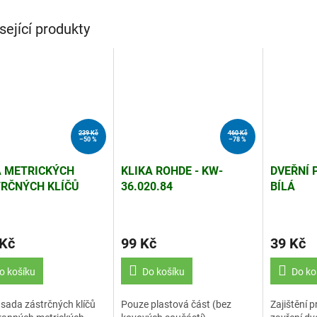
sející produkty
239 Kč
460 Kč
–50 %
–78 %
 METRICKÝCH
KLIKA ROHDE - KW-
DVEŘNÍ 
RČNÝCH KLÍČŮ
36.020.84
BÍLÁ
S IRAZOLA/BAHCO
 Kč
99 Kč
39 Kč
o košíku
Do košíku
Do ko
 sada zástrčných klíčů
Pouze plastová část (bez
Zajištění 