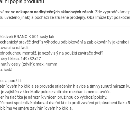
ailní popis produktu
ýváme se
odkupem nadbytečných skladových zásob
. Zde vyprodáváme p
su uvedeno jinak) a pochází ze zrušené prodejny. Obal může být poškozený
ěč dveří BRANO K 501 šedý lak
echanický stavěč dveří s výhodou odblokování a zablokování v jakémkoli úh
ovacího nářadí.
ednoduchou montáž, je nezávislý na použití zavírače dveří.
ěry tělesa: 149x32x27
nutí v ose y (zdvih): max. 40mm
a: šedá
ce a použití:
štění dveřního křídla se provede stlačením hlavice a tím vysunutí nárazníku
ý je zajištěn v kterékoliv poloze vnitřním mechanismem stavěče.
čením tlačítka je nárazník vrácen pružinou do výchozí polohy.
ěč musí spolehlivě blokovat dveřní křídlo proti zavření při působení tlaku 
bícímu ve směru zavírání dveřního křídla.