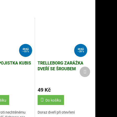
59 Kč
69 Kč
–33 %
–28 %
POJISTKA KUBIS
TRELLEBORG ZARÁŽKA
DVEŘÍ SE ŠROUBEM
Další
produkt
VÝŠKA 40MM ŠEDÁ
49 Kč
šíku
Do košíku
proti nechtěnému
Doraz dveří při otevření