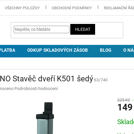
VŠECHNY POLOŽKY
OBCHODNÍ PODMÍNKY
REKLAMAČNÍ ŘÁ
HLEDAT
PLATBA
ODKUP SKLADOVÝCH ZÁSOB
BLOG
O NÁ
NO Stavěč dveří K501 šedý
63/740
né
noceno
Podrobnosti hodnocení
ní
u
225 Kč
149
Měrná
Skla
cena:
ek.