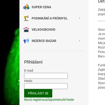
Det
SUPER CENA
Zab
popi
PODNIKÁNÍ A PRŮMYSL
Stav
VELKOOBCHOD
Je m
mont
INZERCE-BAZAR
Má j
Rozm
Posu
Barv
Přihlášení
Funk
Zaji
E-mail
kter
Stla
Heslo
Stav
půso
PŘIHLÁSIT SE
Nová registrace
Zapomenuté heslo