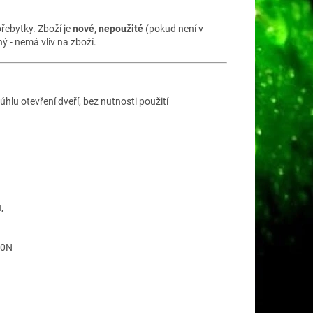
řebytky. Zboží je
nové, nepoužité
(pokud není v
 - nemá vliv na zboží.
lu otevření dveří, bez nutnosti použití
,
50N