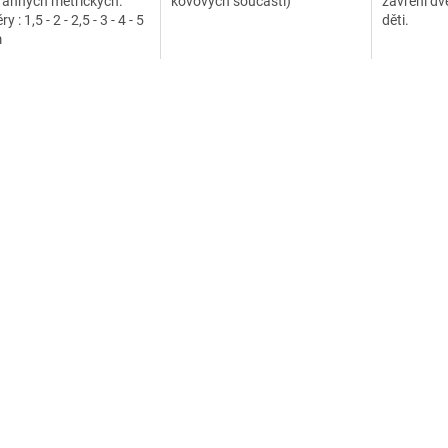
ranných metrických.
kovových součástí)
zavření dv
 : 1,5 - 2 - 2,5 - 3 - 4 - 5
děti.
m