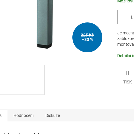
Možnosti
Je mecha
225 Kč
zabloková
–33 %
montovac
Detailní 
TISK
s
Hodnocení
Diskuze