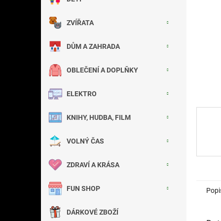
a
n
ZVÍŘATA
e
l
DŮM A ZAHRADA
OBLEČENÍ A DOPLŇKY
ELEKTRO
KNIHY, HUDBA, FILM
VOLNÝ ČAS
ZDRAVÍ A KRÁSA
FUN SHOP
Popi
DÁRKOVÉ ZBOŽÍ