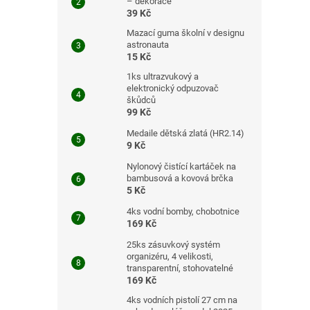
– dekorace
39 Kč
Mazací guma školní v designu
astronauta
15 Kč
1ks ultrazvukový a
elektronický odpuzovač
škůdců
99 Kč
Medaile dětská zlatá (HR2.14)
9 Kč
Nylonový čistící kartáček na
bambusová a kovová brčka
5 Kč
4ks vodní bomby, chobotnice
169 Kč
25ks zásuvkový systém
organizéru, 4 velikosti,
transparentní, stohovatelné
169 Kč
4ks vodních pistolí 27 cm na