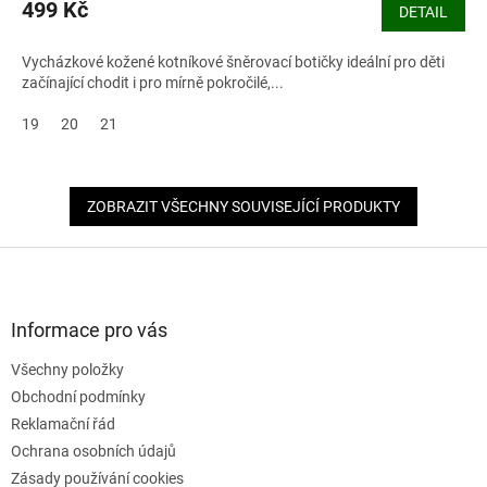
produktu
499 Kč
DETAIL
je
5,0
Vycházkové kožené kotníkové šněrovací botičky ideální pro děti
z
začínající chodit i pro mírně pokročilé,...
5
hvězdiček.
19
20
21
ZOBRAZIT VŠECHNY SOUVISEJÍCÍ PRODUKTY
Z
á
p
a
Informace pro vás
t
Všechny položky
í
Obchodní podmínky
Reklamační řád
Ochrana osobních údajů
Zásady používání cookies