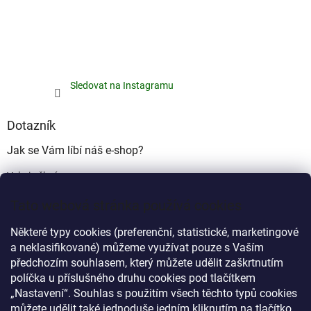
Sledovat na Instagramu
Dotazník
Jak se Vám líbí náš e-shop?
Velmi pěkný
(49%)
Tato webová stránka používá cookies
Ujde to
(17%)
Některé typy cookies (preferenční, statistické, marketingové
Nelíbí se mi
a neklasifikované) můžeme využívat pouze s Vaším
(34%)
předchozím souhlasem, který můžete udělit zaškrtnutím
Počet hlasů:
340
políčka u příslušného druhu cookies pod tlačítkem
„Nastavení“. Souhlas s použitím všech těchto typů cookies
můžete udělit také jednoduše jedním kliknutím na tlačítko
Myprovas.cz
Obchodnawebu.cz