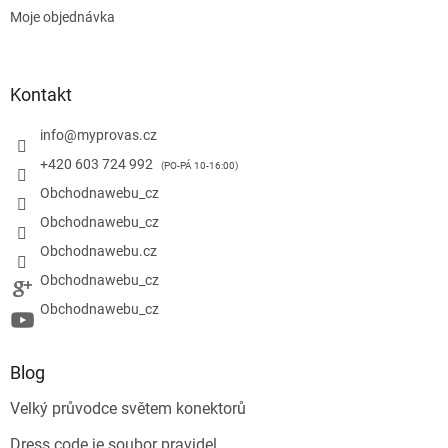
Moje objednávka
Kontakt
info
@
myprovas.cz
+420 603 724 992
Obchodnawebu_cz
Obchodnawebu_cz
Obchodnawebu.cz
Obchodnawebu_cz
Obchodnawebu_cz
Blog
Velký průvodce světem konektorů
Dress code je soubor pravidel