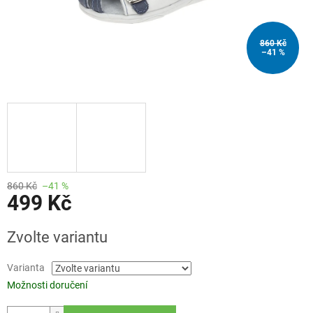
860 Kč
–41 %
860 Kč
–41 %
499 Kč
Měrná
Zvolte variantu
cena:
Varianta
Možnosti doručení