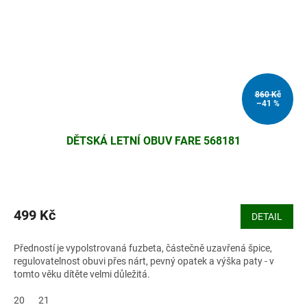
860 Kč
–41 %
DĚTSKÁ LETNÍ OBUV FARE 568181
499 Kč
DETAIL
Předností je vypolstrovaná fuzbeta, částečně uzavřená špice,
regulovatelnost obuvi přes nárt, pevný opatek a výška paty - v
tomto věku dítěte velmi důležitá.
20
21