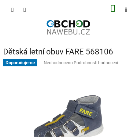
Přejít
NÁKUP
na
obsah
KOŠÍK
Dětská letní obuv FARE 568106
Průměrné
Doporučujeme
Neohodnoceno
Podrobnosti hodnocení
hodnocení
produktu
je
0,0
z
5
hvězdiček.