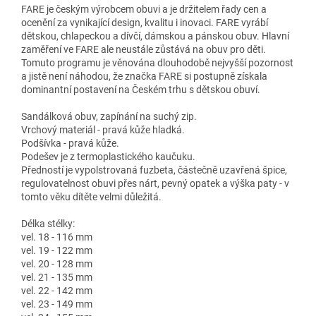
FARE je českým výrobcem obuvi a je držitelem řady cen a
ocenění za vynikající design, kvalitu i inovaci. FARE vyrábí
dětskou, chlapeckou a dívčí, dámskou a pánskou obuv. Hlavní
zaměření ve FARE ale neustále zůstává na obuv pro děti.
Tomuto programu je věnována dlouhodobě nejvyšší pozornost
a jistě není náhodou, že značka FARE si postupně získala
dominantní postavení na Českém trhu s dětskou obuví.
Sandálková obuv, zapínání na suchý zip.
Vrchový materiál - pravá kůže hladká.
Podšívka - pravá kůže.
Podešev je z termoplastického kaučuku.
Předností je vypolstrovaná fuzbeta, částečně uzavřená špice,
regulovatelnost obuvi přes nárt, pevný opatek a výška paty - v
tomto věku dítěte velmi důležitá.
Délka stélky:
vel. 18 - 116 mm
vel. 19 - 122 mm
vel. 20 - 128 mm
vel. 21 - 135 mm
vel. 22 - 142 mm
vel. 23 - 149 mm