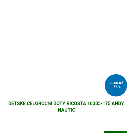
1 150 Kč
–56 %
DĚTSKÉ CELOROČNÍ BOTY RICOSTA 18385-175 ANDY,
NAUTIC
Průměrné
hodnocení