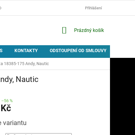
D
OCHRANA OSOBNÍCH ÚDAJŮ
ZÁSADY POUŽÍVÁNÍ COOKIES
Přihlášení
NÁKUPNÍ
Prázdný košík
KOŠÍK
S
KONTAKTY
ODSTOUPENÍ OD SMLOUVY
PROVIZ
sta 18385-175 Andy, Nautic
ndy, Nautic
–56 %
 Kč
e variantu