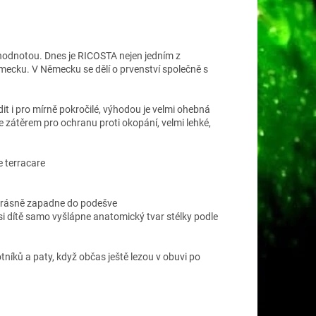
u hodnotou. Dnes je RICOSTA nejen jedním z
Německu. V Německu se dělí o prvenství společně s
it i pro mírně pokročilé, výhodou je velmi ohebná
e zátěrem pro ochranu proti okopání, velmi lehké,
 terracare
, krásně zapadne do podešve
e si dítě samo vyšlápne anatomický tvar stélky podle
tníků a paty, když občas ještě lezou v obuvi po