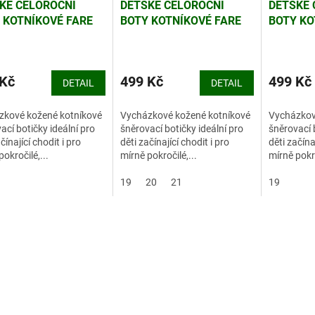
KÉ CELOROČNÍ
DĚTSKÉ CELOROČNÍ
DĚTSKÉ 
 KOTNÍKOVÉ FARE
BOTY KOTNÍKOVÉ FARE
BOTY KO
105
2129106
2129191
 Kč
499 Kč
499 Kč
DETAIL
DETAIL
zkové kožené kotníkové
Vycházkové kožené kotníkové
Vycházkov
ací botičky ideální pro
šněrovací botičky ideální pro
šněrovací b
čínající chodit i pro
děti začínající chodit i pro
děti začínaj
pokročilé,...
mírně pokročilé,...
mírně pokro
19
20
21
19