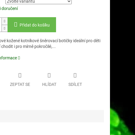
 doručení
Přidat do košíku
é kožené kotníkové šněrovací botičky ideální pro děti
 chodit i pro mírně pokročilé,...
informace
ZEPTAT SE
HLÍDAT
SDÍLET