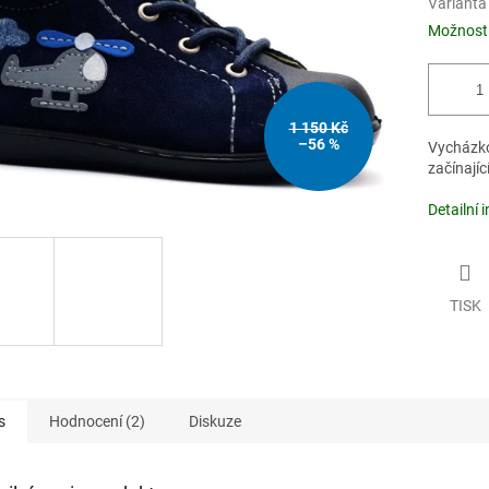
Varianta
Možnosti
1 150 Kč
–56 %
Vycházkov
začínající
Detailní 
TISK
s
Hodnocení (2)
Diskuze