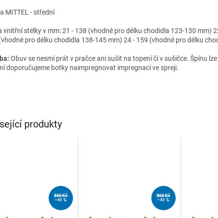
ka MITTEL - střední
a vnitřní stélky v mm: 21 - 138 (vhodné pro délku chodidla 123-130 mm) 
(vhodné pro délku chodidla 138-145 mm) 24 - 159 (vhodné pro délku ch
ba:
Obuv se nesmí prát v pračce ani sušit na topení či v sušičce. Špínu lz
ění doporučujeme botky naimpregnovat impregnací ve spreji.
sející produkty
860 Kč
860 Kč
–41 %
–41 %