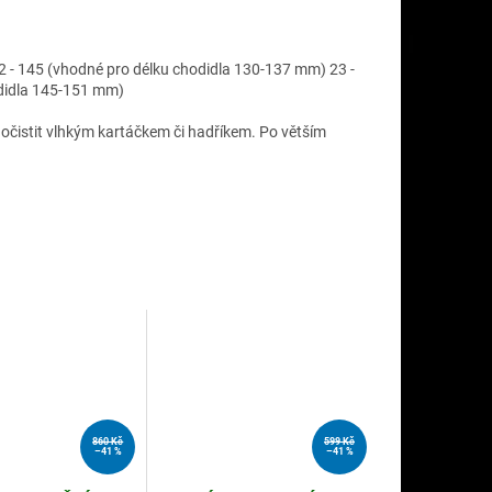
22 - 145 (vhodné pro délku chodidla 130-137 mm) 23 -
odidla 145-151 mm)
e očistit vlhkým kartáčkem či hadříkem. Po větším
860 Kč
599 Kč
–41 %
–41 %