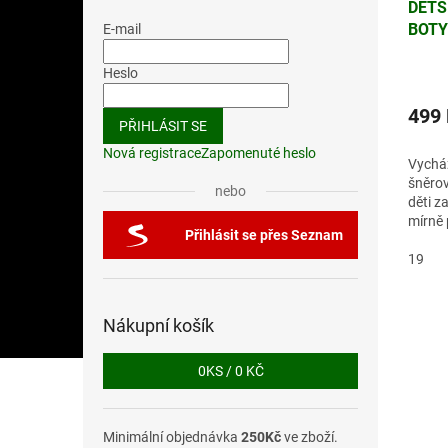
DĚTS
BOTY
E-mail
2129
Heslo
499
PŘIHLÁSIT SE
Nová registrace
Zapomenuté heslo
Vychá
šněrov
nebo
děti za
mírně 
Přihlásit se přes Seznam
19
Nákupní košík
0
KS /
0 KČ
Minimální objednávka
250Kč
ve zboží.