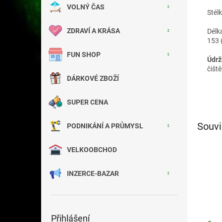
VOLNÝ ČAS
Stél
ZDRAVÍ A KRÁSA
Délk
153 
FUN SHOP
Údrž
čišt
DÁRKOVÉ ZBOŽÍ
SUPER CENA
Souvi
PODNIKÁNÍ A PRŮMYSL
VELKOOBCHOD
INZERCE-BAZAR
Přihlášení