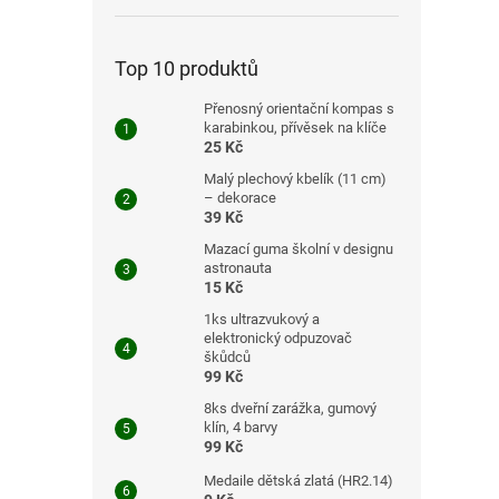
Top 10 produktů
Přenosný orientační kompas s
karabinkou, přívěsek na klíče
25 Kč
Malý plechový kbelík (11 cm)
– dekorace
39 Kč
Mazací guma školní v designu
astronauta
15 Kč
1ks ultrazvukový a
elektronický odpuzovač
škůdců
99 Kč
8ks dveřní zarážka, gumový
klín, 4 barvy
99 Kč
Medaile dětská zlatá (HR2.14)