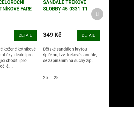
CELOROČNÍ
SANDÁLE TREKOVÉ
TNÍKOVÉ FARE
SLOBBY 45-0331-T1
Další
ŠEDORŮŽOVÉ
produkt
349 Kč
DETAIL
DETAIL
é kožené kotníkové
Dětské sandále s krytou
otičky ideální pro
špičkou, tzv. trekové sandále,
ící chodit i pro
se zapínáním na suchý zip.
čilé,...
25
28