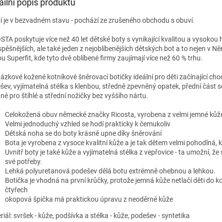
ailní popis produktu
í je v bezvadném stavu - pochází ze zrušeného obchodu s obuví.
STA poskytuje více než 40 let dětské boty s vynikající kvalitou a vysoko
spěšnějších, ale také jeden z nejoblíbenějších dětských bot a to nejen v 
u Superfit, kde tyto dvě oblíbené firmy zaujímají více než 60 % trhu.
ázkové kožené kotníkové šněrovací botičky ideální pro děti začínající chod
šev, vyjímatelná stélka s klenbou, středně zpevněný opatek, přední část s
né pro štíhlé a střední nožičky bez vyššího nártu.
Celokožená obuv německé značky Ricosta, vyrobena z velmi jemné kůže
Velmi jednoduchý vzhled se hodí prakticky k čemukoliv
Dětská noha se do boty krásně upne díky šněrování
Bota je vyrobena z vysoce kvalitní kůže a je tak dětem velmi pohodlná
Uvnitř boty je také kůže a vyjímatelná stélka z vepřovice - ta umožní, ž
své potřeby.
Lehká polyuretanová podešev dělá botu extrémně ohebnou a lehkou.
Botička je vhodná na první krůčky, protože jemná kůže netlačí děti do ko
čtyřech
okopová špička má praktickou úpravu z neoděrné kůže
iál: svršek - kůže, podšívka a stélka - kůže, podešev - syntetika