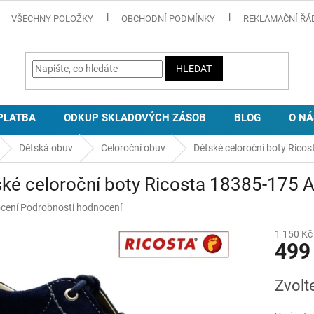
VŠECHNY POLOŽKY
OBCHODNÍ PODMÍNKY
REKLAMAČNÍ ŘÁ
HLEDAT
PLATBA
ODKUP SKLADOVÝCH ZÁSOB
BLOG
O NÁ
Dětská obuv
Celoroční obuv
Dětské celoroční boty Rico
ké celoroční boty Ricosta 18385-175 A
né
cení
Podrobnosti hodnocení
ní
u
1 150 Kč
499
Měrná
Zvolt
cena:
ek.