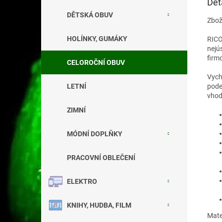
Det
DĚTSKÁ OBUV
Zbož
HOLÍNKY, GUMÁKY
RICO
nejú
firmo
CELOROČNÍ OBUV
Vych
pode
LETNÍ
vhod
ZIMNÍ
MÓDNÍ DOPLŇKY
PRACOVNÍ OBLEČENÍ
ELEKTRO
KNIHY, HUDBA, FILM
Mater