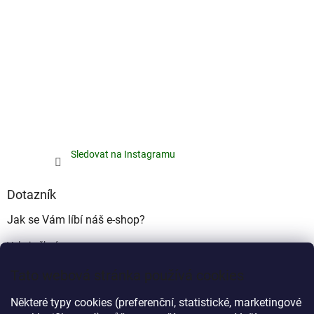
Sledovat na Instagramu
Dotazník
Jak se Vám líbí náš e-shop?
Velmi pěkný
(49%)
Tato webová stránka používá cookies
Ujde to
(17%)
Některé typy cookies (preferenční, statistické, marketingové
Nelíbí se mi