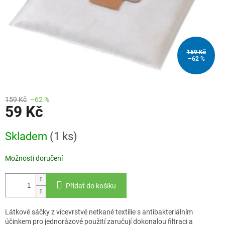
159 Kč
–62 %
159 Kč
–62 %
59 Kč
Měrná
Skladem
(1 ks)
cena:
Možnosti doručení
Přidat do košíku
Látkové sáčky z vícevrstvé netkané textílie s antibakteriálním
účinkem pro jednorázové použití zaručují dokonalou filtraci a