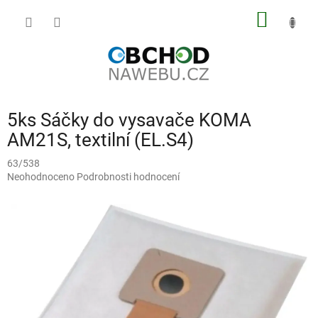
Přejít
NÁKUP
na
obsah
KOŠÍK
5ks Sáčky do vysavače KOMA
AM21S, textilní (EL.S4)
63/538
Průměrné
Neohodnoceno
Podrobnosti hodnocení
hodnocení
produktu
je
0,0
z
5
hvězdiček.