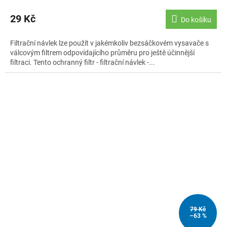
29 Kč
Do košíku
Filtrační návlek lze použít v jakémkoliv bezsáčkovém vysavače s
válcovým filtrem odpovídajícího průměru pro ještě účinnější
filtraci. Tento ochranný filtr - filtrační návlek -...
79 Kč
–63 %