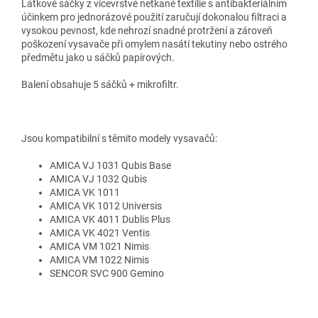
Látkové sáčky z vícevrstvé netkané textílie s antibakteriálním
účinkem pro jednorázové použití zaručují dokonalou filtraci a
vysokou pevnost, kde nehrozí snadné protržení a zároveň
poškození vysavače při omylem nasátí tekutiny nebo ostrého
předmětu jako u sáčků papírových.
Balení obsahuje 5 sáčků + mikrofiltr.
Jsou kompatibilní s těmito modely vysavačů:
AMICA VJ 1031 Qubis Base
AMICA VJ 1032 Qubis
AMICA VK 1011
AMICA VK 1012 Universis
AMICA VK 4011 Dublis Plus
AMICA VK 4021 Ventis
AMICA VM 1021 Nimis
AMICA VM 1022 Nimis
SENCOR SVC 900 Gemino