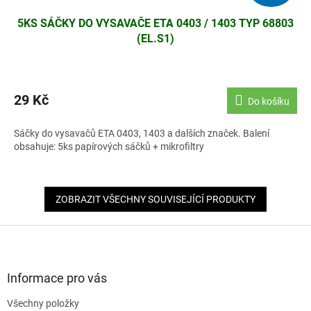
5KS SÁČKY DO VYSAVAČE ETA 0403 / 1403 TYP 68803
(EL.S1)
29 Kč
Do košíku
Sáčky do vysavačů ETA 0403, 1403 a dalších značek. Balení
obsahuje: 5ks papírových sáčků + mikrofiltry
ZOBRAZIT VŠECHNY SOUVISEJÍCÍ PRODUKTY
Z
á
p
a
Informace pro vás
t
Všechny položky
í