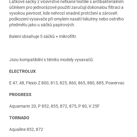
Látkové sáčky z vícevrstvé netkané textílie s antibakteriálním
účinkem pro jednorázové použití zaručují dokonalou filtraci a
vysokou pevnost, kde nehrozí snadné protržení a zároveň
poškození vysavače při omylem nasátí tekutiny nebo ostrého
předmětu jako u sáčků papírových.
Balení obsahuje 5 sáčků + mikrofiltr.
Jsou kompatibilní s těmito modely vysavačů:
ELECTROLUX
E 47, 48, Flexio Z 800, 813, 825, 860, 865, 880, 885, Powervac
PROGRESS
Aquamarin 20, P 852, 855, 872, 875, P 80, V 25F
TORNADO
Aqualine 852, 872