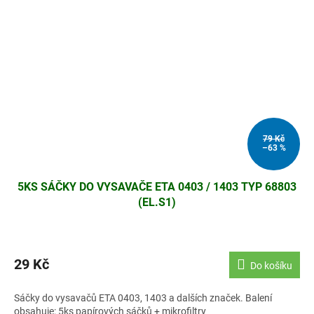
79 Kč
–63 %
5KS SÁČKY DO VYSAVAČE ETA 0403 / 1403 TYP 68803
(EL.S1)
29 Kč
Do košíku
Sáčky do vysavačů ETA 0403, 1403 a dalších značek. Balení
obsahuje: 5ks papírových sáčků + mikrofiltry