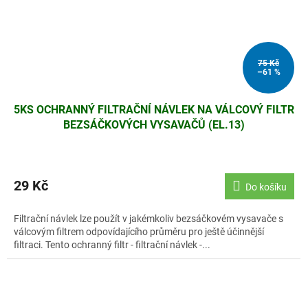
75 Kč
–61 %
5KS OCHRANNÝ FILTRAČNÍ NÁVLEK NA VÁLCOVÝ FILTR
BEZSÁČKOVÝCH VYSAVAČŮ (EL.13)
29 Kč
Do košíku
Filtrační návlek lze použít v jakémkoliv bezsáčkovém vysavače s
válcovým filtrem odpovídajícího průměru pro ještě účinnější
filtraci. Tento ochranný filtr - filtrační návlek -...