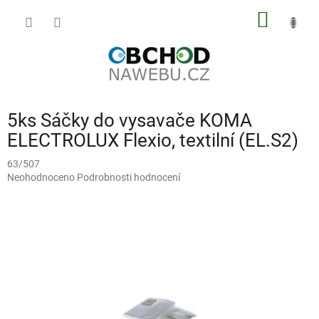
Přejít
NÁKUP
na
obsah
KOŠÍK
5ks Sáčky do vysavače KOMA
ELECTROLUX Flexio, textilní (EL.S2)
63/507
Průměrné
Neohodnoceno
Podrobnosti hodnocení
hodnocení
produktu
je
0,0
z
5
hvězdiček.