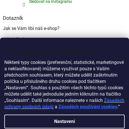
Sledovat na Instagramu
Dotazník
Jak se Vám líbí náš e-shop?
Velmi pěkný
(49%)
Tato webová stránka používá cookies
Ujde to
(17%)
Některé typy cookies (preferenční, statistické, marketingové
Nelíbí se mi
a neklasifikované) můžeme využívat pouze s Vaším
(34%)
předchozím souhlasem, který můžete udělit zaškrtnutím
Počet hlasů:
340
políčka u příslušného druhu cookies pod tlačítkem
„Nastavení“. Souhlas s použitím všech těchto typů cookies
můžete udělit také jednoduše jedním kliknutím na tlačítko
Myprovas.cz
Obchodnawebu.cz
„Souhlasím“. Další informace naleznete v našich
Zásadách
ochrany osobních údajů
a
Zásadách používání cookies
.“
Nastavení
Vytvořil Shoptet