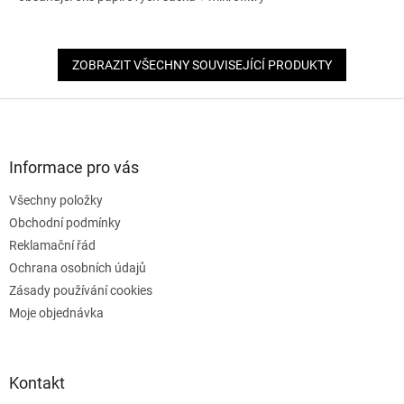
ZOBRAZIT VŠECHNY SOUVISEJÍCÍ PRODUKTY
Z
á
p
a
Informace pro vás
t
Všechny položky
í
Obchodní podmínky
Reklamační řád
Ochrana osobních údajů
Zásady používání cookies
Moje objednávka
Kontakt