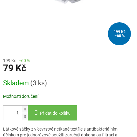
199 Kč
–60 %
199 Kč
–60 %
79 Kč
Měrná
Skladem
(3 ks)
cena:
Možnosti doručení
Přidat do košíku
Látkové sáčky z vícevrstvé netkané textílie s antibakteriálním
účinkem pro jednorázové použití zaručují dokonalou filtraci a