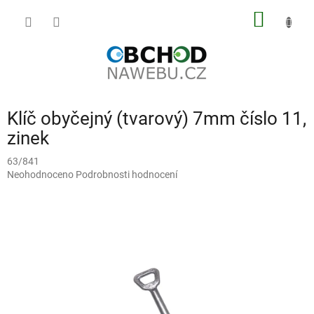
Přejít
NÁKUP
na
obsah
KOŠÍK
Klíč obyčejný (tvarový) 7mm číslo 11,
zinek
63/841
Průměrné
Neohodnoceno
Podrobnosti hodnocení
hodnocení
produktu
je
0,0
z
5
hvězdiček.