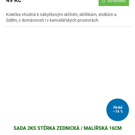
49 Kč
Do košíku
Kolečka vhodná k nábytkovým skříním, skříňkám, stolkům a
židlím, v domácnosti i v kancelářských prostorách.
75 Kč
–74 %
SADA 2KS STĚRKA ZEDNICKÁ / MALÍŘSKÁ 16CM