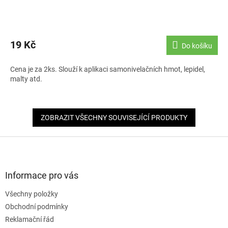
19 Kč
Do košíku
Cena je za 2ks. Slouží k aplikaci samonivelačních hmot, lepidel,
malty atd.
ZOBRAZIT VŠECHNY SOUVISEJÍCÍ PRODUKTY
Z
á
p
a
Informace pro vás
t
Všechny položky
í
Obchodní podmínky
Reklamační řád