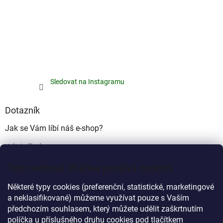
Sledovat na Instagramu
Dotazník
Jak se Vám líbí náš e-shop?
Velmi pěkný
(49%)
Tato webová stránka používá cookies
Ujde to
(17%)
Některé typy cookies (preferenční, statistické, marketingové
Nelíbí se mi
a neklasifikované) můžeme využívat pouze s Vaším
(34%)
předchozím souhlasem, který můžete udělit zaškrtnutím
Počet hlasů:
340
políčka u příslušného druhu cookies pod tlačítkem