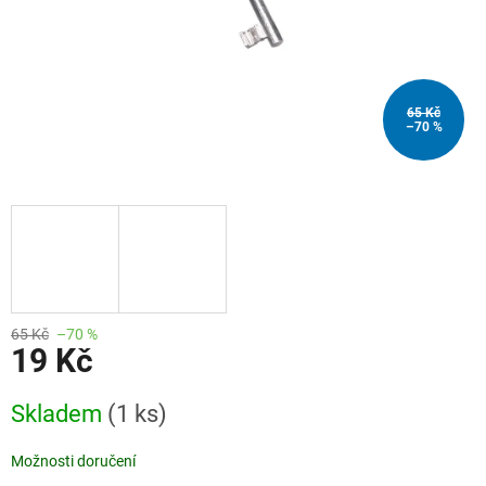
65 Kč
–70 %
65 Kč
–70 %
19 Kč
Měrná
Skladem
(1 ks)
cena:
Možnosti doručení