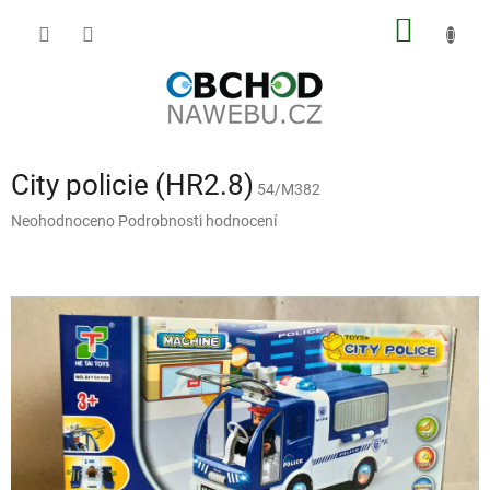
Přejít
NÁKUP
na
obsah
KOŠÍK
City policie (HR2.8)
54/M382
Průměrné
Neohodnoceno
Podrobnosti hodnocení
hodnocení
produktu
je
0,0
z
5
hvězdiček.