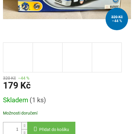
320 Kč
–44 %
320 Kč
–44 %
179 Kč
Měrná
Skladem
(1 ks)
cena:
Možnosti doručení
Přidat do košíku