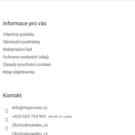
Z
á
p
a
Informace pro vás
t
Všechny položky
í
Obchodní podmínky
Reklamační řád
Ochrana osobních údajů
Zásady používání cookies
Moje objednávka
Kontakt
info
@
myprovas.cz
+420 603 724 992
Obchodnawebu_cz
Obchodnawebu_cz