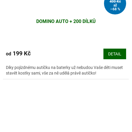
400 Kč
až
–68 %
DOMINO AUTO + 200 DÍLKŮ
Průměrné
hodnocení
produktu
199 Kč
od
DETAIL
je
5,0
Díky pojízdnému autíčku na baterky už nebudou Vaše děti muset
z
stavět kostky sami, vše za ně udělá právě autíčko!
5
hvězdiček.