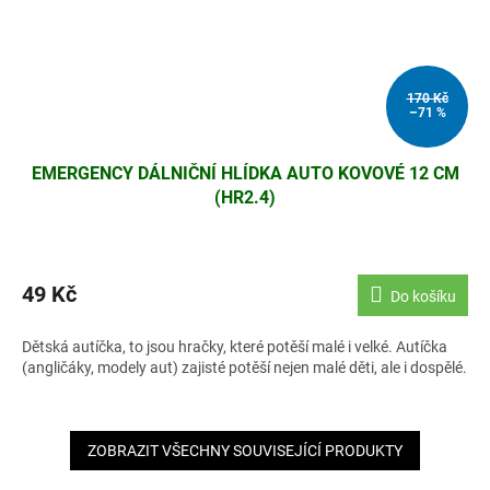
170 Kč
–71 %
EMERGENCY DÁLNIČNÍ HLÍDKA AUTO KOVOVÉ 12 CM
(HR2.4)
49 Kč
Do košíku
Dětská autíčka, to jsou hračky, které potěší malé i velké. Autíčka
(angličáky, modely aut) zajisté potěší nejen malé děti, ale i dospělé.
ZOBRAZIT VŠECHNY SOUVISEJÍCÍ PRODUKTY