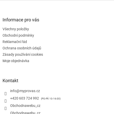
Z
á
p
a
Informace pro vás
t
Všechny položky
í
Obchodní podmínky
Reklamační řád
Ochrana osobních údajů
Zásady používání cookies
Moje objednávka
Kontakt
info
@
myprovas.cz
+420 603 724 992
Obchodnawebu_cz
Obchodnawebu_cz