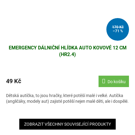
170 Kč
–71 %
EMERGENCY DÁLNIČNÍ HLÍDKA AUTO KOVOVÉ 12 CM
(HR2.4)
49 Kč
Do košíku
Dětská autíčka, to jsou hračky, které potěší malé i velké. Autíčka
(angličáky, modely aut) zajisté potěší nejen malé děti, ale i dospělé.
ZOBRAZIT VŠECHNY SOUVISEJÍCÍ PRODUKTY