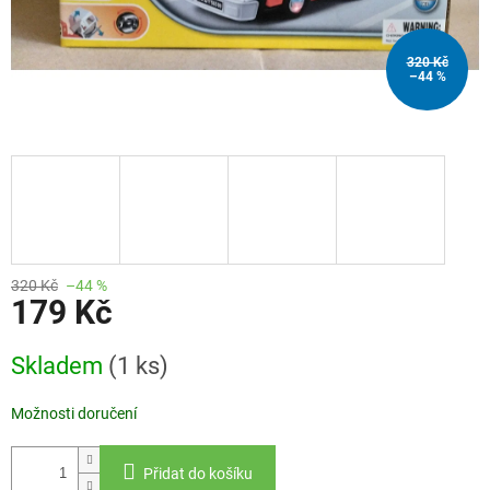
320 Kč
–44 %
320 Kč
–44 %
179 Kč
Měrná
Skladem
(1 ks)
cena:
Možnosti doručení
Přidat do košíku