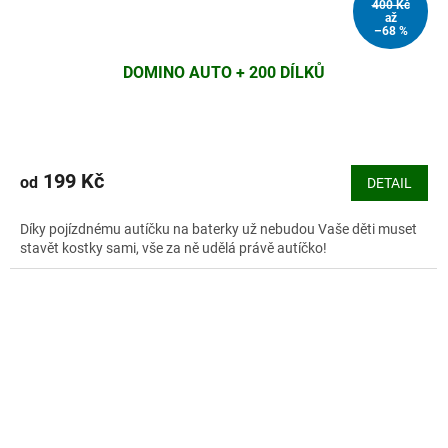
400 Kč
až
–68 %
DOMINO AUTO + 200 DÍLKŮ
Průměrné
hodnocení
produktu
199 Kč
od
DETAIL
je
5,0
Díky pojízdnému autíčku na baterky už nebudou Vaše děti muset
z
stavět kostky sami, vše za ně udělá právě autíčko!
5
hvězdiček.