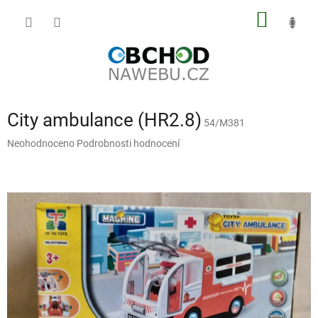
Přejít
NÁKUP
na
obsah
KOŠÍK
City ambulance (HR2.8)
54/M381
Průměrné
Neohodnoceno
Podrobnosti hodnocení
hodnocení
produktu
je
0,0
z
5
hvězdiček.