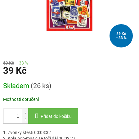
59 Kč
–33 %
59 Kč
–33 %
39 Kč
Měrná
Skladem
(26 ks)
cena:
Možnosti doručení
Přidat do košíku
1. Zvonky štěstí 00:03:32
2. Kola pop-music se točí dál 00:02:27