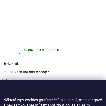
Sledovat na Instagramu
Dotazník
Jak se Vám líbí náš e-shop?
Velmi pěkný
(49%)
Tato webová stránka používá cookies
Ujde to
(17%)
Některé typy cookies (preferenční, statistické, marketingové
Nelíbí se mi
a neklasifikované) můžeme využívat pouze s Vaším
(34%)