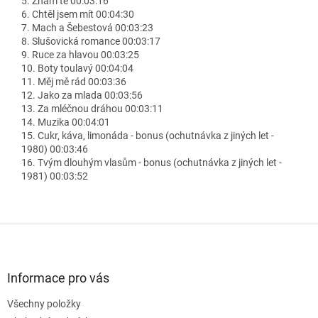
5. Znám tě 00:03:16
6. Chtěl jsem mít 00:04:30
7. Mach a Šebestová 00:03:23
8. Slušovická romance 00:03:17
9. Ruce za hlavou 00:03:25
10. Boty toulavý 00:04:04
11. Měj mě rád 00:03:36
12. Jako za mlada 00:03:56
13. Za mléčnou dráhou 00:03:11
14. Muzika 00:04:01
15. Cukr, káva, limonáda - bonus (ochutnávka z jiných let -
1980) 00:03:46
16. Tvým dlouhým vlasům - bonus (ochutnávka z jiných let -
1981) 00:03:52
Z
á
p
a
Informace pro vás
t
Všechny položky
í