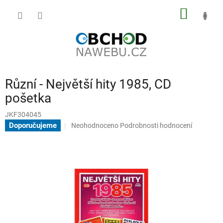
Přejít
NÁKUP
na
obsah
KOŠÍK
Různí - Největší hity 1985, CD
pošetka
JKF304045
Průměrné
Doporučujeme
Neohodnoceno
Podrobnosti hodnocení
hodnocení
produktu
je
0,0
z
5
hvězdiček.