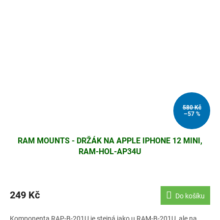
580 Kč
–57 %
RAM MOUNTS - DRŽÁK NA APPLE IPHONE 12 MINI,
RAM-HOL-AP34U
249 Kč
Do košíku
Komponenta RAP-B-201U je stejná jako u RAM-B-201U, ale na