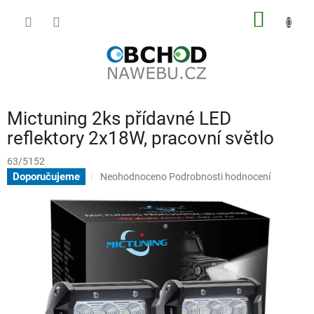
Přejít
NÁKUP
na
obsah
KOŠÍK
Mictuning 2ks přídavné LED
reflektory 2x18W, pracovní světlo
63/5152
Průměrné
Doporučujeme
Neohodnoceno
Podrobnosti hodnocení
hodnocení
produktu
je
0,0
z
5
hvězdiček.