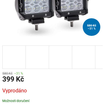
580 Kč
–31 %
580 Kč
–31 %
399 Kč
Měrná
Vyprodáno
cena:
Možnosti doručení