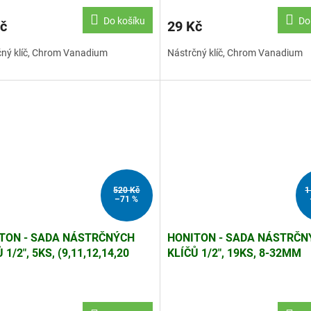
Do košíku
Do
č
29 Kč
čný klíč, Chrom Vanadium
Nástrčný klíč, Chrom Vanadium
520 Kč
1
–71 %
TON - SADA NÁSTRČNÝCH
HONITON - SADA NÁSTRČN
 1/2", 5KS, (9,11,12,14,20
KLÍČŮ 1/2", 19KS, 8-32MM