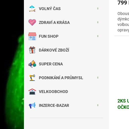
799
VOLNÝ ČAS
Oboust
dýmkov
ZDRAVÍ A KRÁSA
volbou
opravy
průmys
FUN SHOP
DÁRKOVÉ ZBOŽÍ
SUPER CENA
PODNIKÁNÍ A PRŮMYSL
VELKOOBCHOD
2KS 
INZERCE-BAZAR
OČKO
32 M