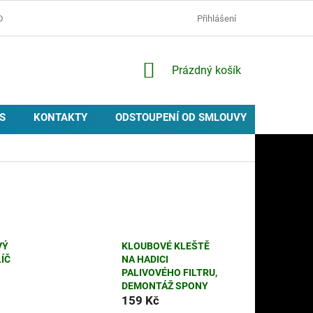
D
OCHRANA OSOBNÍCH ÚDAJŮ
ZÁSADY POUŽÍVÁNÍ COOKIES
Přihlášení
NÁKUPNÍ
Prázdný košík
KOŠÍK
S
KONTAKTY
ODSTOUPENÍ OD SMLOUVY
PROVIZ
VÝ
KLOUBOVÉ KLEŠTĚ
ÍČ
NA HADICI
PALIVOVÉHO FILTRU,
DEMONTÁŽ SPONY
159 Kč