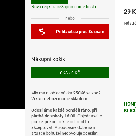
Nová registrace
Zapomenuté heslo
29 K
nebo
Nástr
Přihlásit se přes Seznam
Nákupní košík
0
KS /
0 KČ
Minimální objednávka
250Kč
ve zboží.
Veškěré zboží máme
skladem
.
HONI
Odesíláme každé pondělí ráno, při
KLÍČŮ
platbě do soboty 16:00.
Objednávejte
MM)
pouze, pokud to jste ochotni to
akceptovat. V současné době nám
situace bohužel nedovoluje odesílat