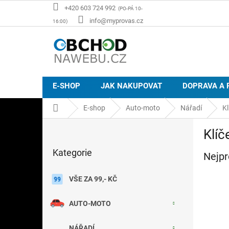
Přejít
+420 603 724 992
na
info@myprovas.cz
obsah
E-SHOP
JAK NAKUPOVAT
DOPRAVA A 
Domů
E-shop
Auto-moto
Nářadí
Kl
P
Klíč
o
Přeskočit
s
Kategorie
kategorie
Nejpr
t
r
a
VŠE ZA 99,- KČ
n
n
AUTO-MOTO
í
p
NÁŘADÍ