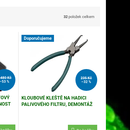
32
položek celkem
Doporučujeme
 480 Kč
235 Kč
–53 %
–32 %
TOVÝ
KLOUBOVÉ KLEŠTĚ NA HADICI
SNOST
PALIVOVÉHO FILTRU, DEMONTÁŽ
SPONY