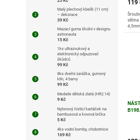
25 Kč
119
Malý plechový kbelík (11 cm)
Šroubo
– dekorace
slitin
39 Kč
4,5m
Mazací guma školní v designu
astronauta
15 Kč
1ks ultrazvukový a
elektronický odpuzovač
škůdců
99 Kč
8ks dveřní zarážka, gumový
klín, 4 barvy
99 Kč
Medaile dětská zlatá (HR2.14)
9 Kč
NÁST
Nylonový čistící kartáček na
B198
bambusová a kovová brčka
5 Kč
4ks vodní bomby, chobotnice
169 Kč