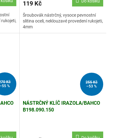
 košíku
Do košíku
119 Kč
ostní
Šroubovák nástrčný, vysoce pevnostní
 rukojeti,
slitina oceli, neklouzavé provedení rukojeti,
4mm
270 Kč
255 Kč
–55 %
–53 %
BAHCO
NÁSTRČNÝ KLÍČ IRAZOLA/BAHCO
B198.090.150
 košíku
Do košíku