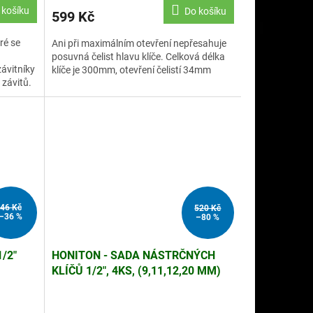
 košíku
Do košíku
599 Kč
ré se
Ani při maximálním otevření nepřesahuje
posuvná čelist hlavu klíče. Celková délka
závitníky
klíče je 300mm, otevření čelistí 34mm
 závitů.
46 Kč
520 Kč
–36 %
–80 %
/2"
HONITON - SADA NÁSTRČNÝCH
KLÍČŮ 1/2", 4KS, (9,11,12,20 MM)