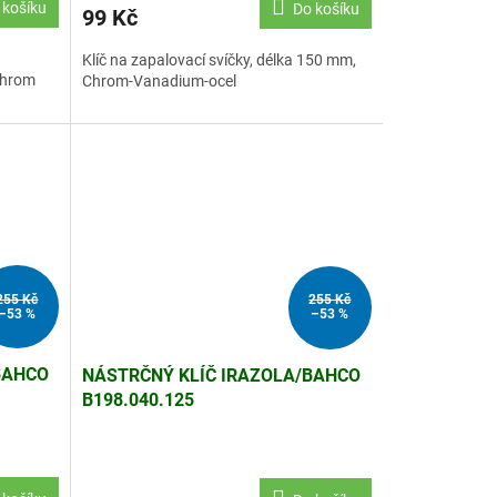
 košíku
Do košíku
99 Kč
Klíč na zapalovací svíčky, délka 150 mm,
Chrom
Chrom-Vanadium-ocel
255 Kč
255 Kč
–53 %
–53 %
BAHCO
NÁSTRČNÝ KLÍČ IRAZOLA/BAHCO
B198.040.125