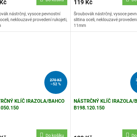
 Kč
119 Kč
je
5,0
vák nástrčný, vysoce pevnostní
Šroubovák nástrčný, vysoce pevn
z
a oceli, neklouzavé provedení rukojeti,
slitina oceli, neklouzavé provedení
5
m
11mm
hvězdiček.
270 Kč
–52 %
RČNÝ KLÍČ IRAZOLA/BAHCO
NÁSTRČNÝ KLÍČ IRAZOLA/
.050.150
B198.120.150
Do košíku
Do