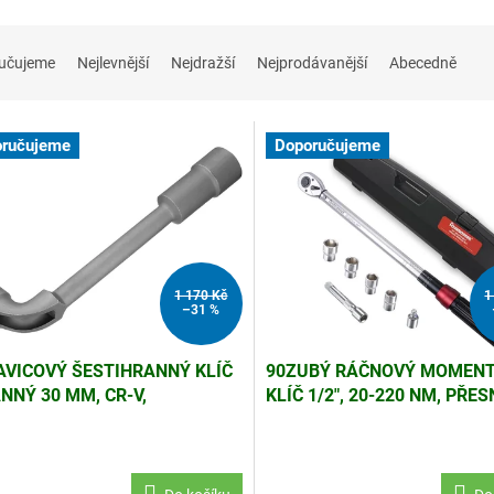
učujeme
Nejlevnější
Nejdražší
Nejprodávanější
Abecedně
ručujeme
Doporučujeme
1 170 Kč
1
–31 %
AVICOVÝ ŠESTIHRANNÝ KLÍČ
90ZUBÝ RÁČNOVÝ MOMEN
NNÝ 30 MM, CR-V,
KLÍČ 1/2", 20-220 NM, PŘE
USTRANNÝ
±4%