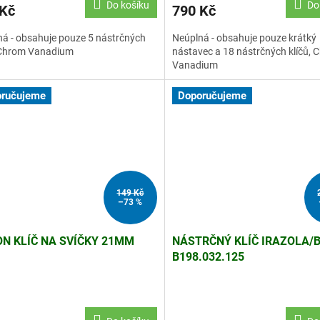
Do košíku
Do
 Kč
790 Kč
á - obsahuje pouze 5 nástrčných
Neúplná - obsahuje pouze krátký
, Chrom Vanadium
nástavec a 18 nástrčných klíčů, 
Vanadium
ručujeme
Doporučujeme
149 Kč
–73 %
ON KLÍČ NA SVÍČKY 21MM
NÁSTRČNÝ KLÍČ IRAZOLA/
B198.032.125