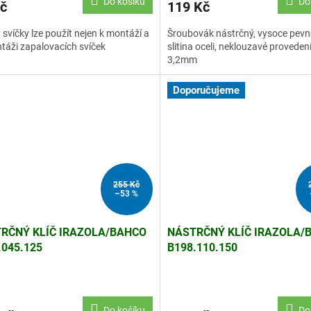
Do košíku
Do
č
119 Kč
a svíčky lze použít nejen k montáží a
Šroubovák nástrčný, vysoce pevn
áži zapalovacích svíček
slitina oceli, neklouzavé provedení
3,2mm
Doporučujeme
255 Kč
–53 %
RČNÝ KLÍČ IRAZOLA/BAHCO
NÁSTRČNÝ KLÍČ IRAZOLA/
.045.125
B198.110.150
Průměrné
hodnocení
produktu
Do košíku
Do