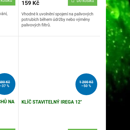
 košíku
Do košíku
159 Kč
vání,
Vhodné k uvolnění spojení na palivových
potrubích během údržby nebo výměny
k.
palivových filtrů.
480 Kč
1 200 Kč
–37 %
–50 %
CHŮ NA
KLÍČ STAVITELNÝ IREGA 12"