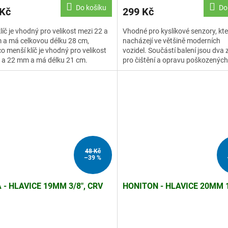
Do košíku
Do
 Kč
299 Kč
klíč je vhodný pro velikost mezi 22 a
Vhodné pro kyslíkové senzory, kte
 a má celkovou délku 28 cm,
nacházejí ve většině moderních
o menší klíč je vhodný pro velikost
vozidel. Součástí balení jsou dva 
 a 22 mm a má délku 21 cm.
pro čištění a opravu poškozených
48 Kč
–39 %
 - HLAVICE 19MM 3/8", CRV
HONITON - HLAVICE 20MM 1