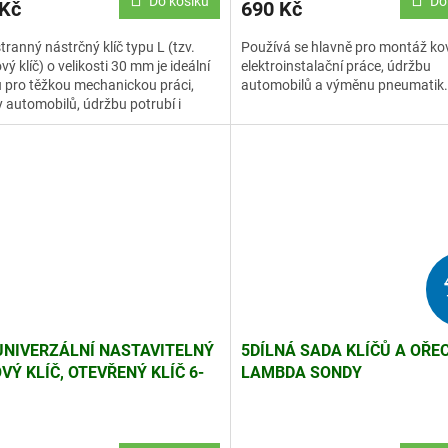
Do košíku
Do
 Kč
690 Kč
ranný nástrčný klíč typu L (tzv.
Používá se hlavně pro montáž ko
ý klíč) o velikosti 30 mm je ideální
elektroinstalační práce, údržbu
 pro těžkou mechanickou práci,
automobilů a výměnu pneumati
 automobilů, údržbu potrubí i
lové použití.
UNIVERZÁLNÍ NASTAVITELNÝ
5DÍLNÁ SADA KLÍČŮ A OŘE
VÝ KLÍČ, OTEVŘENÝ KLÍČ 6-
LAMBDA SONDY
M