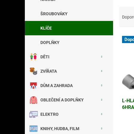
a
Ř
n
ŠROUBOVÁKY
a
e
Dopor
z
l
KLÍČE
e
V
n
Dopo
ý
í
DOPLŇKY
p
p
i
r
DĚTI
s
o
p
d
ZVÍŘATA
r
u
o
k
DŮM A ZAHRADA
d
t
u
ů
OBLEČENÍ A DOPLŇKY
L-HL
k
6HRA
t
OBO
ů
ELEKTRO
KNIHY, HUDBA, FILM