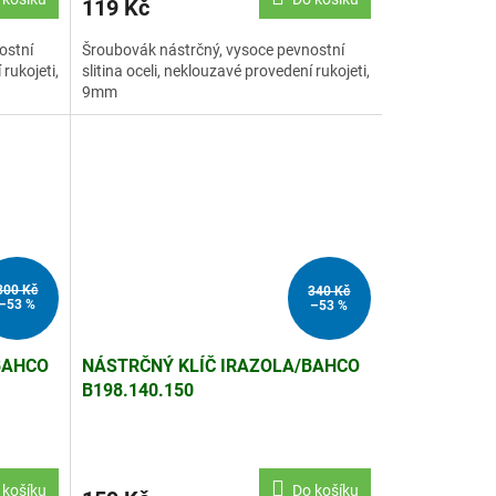
119 Kč
ostní
Šroubovák nástrčný, vysoce pevnostní
 rukojeti,
slitina oceli, neklouzavé provedení rukojeti,
9mm
300 Kč
340 Kč
–53 %
–53 %
BAHCO
NÁSTRČNÝ KLÍČ IRAZOLA/BAHCO
B198.140.150
 košíku
Do košíku