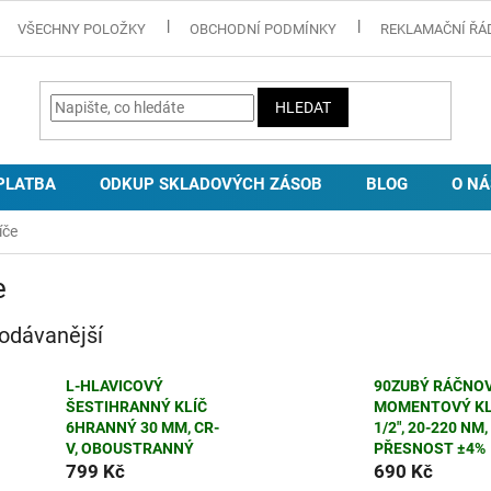
VŠECHNY POLOŽKY
OBCHODNÍ PODMÍNKY
REKLAMAČNÍ ŘÁ
HLEDAT
PLATBA
ODKUP SKLADOVÝCH ZÁSOB
BLOG
O NÁ
íče
e
odávanější
L-HLAVICOVÝ
90ZUBÝ RÁČNO
ŠESTIHRANNÝ KLÍČ
MOMENTOVÝ KL
6HRANNÝ 30 MM, CR-
1/2", 20-220 NM,
V, OBOUSTRANNÝ
PŘESNOST ±4%
799 Kč
690 Kč