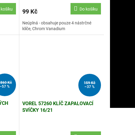
 košíku
Do košíku
99 Kč
Neúplná - obsahuje pouze 4 nástrčné
klíče, Chrom Vanadium
 860 Kč
159 Kč
–57 %
–37 %
ÝCH
VOREL 57260 KLÍČ ZAPALOVACÍ
SVÍČKY 16/21