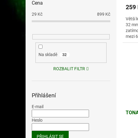
Cena
259
29
Kč
899
Kč
Větší 
32 mm
zatímc
mezi 6
Na skladě
32
ROZBALIT FILTR
Přihlášení
E-mail
TONA
Heslo
PŘIHLÁSIT SE