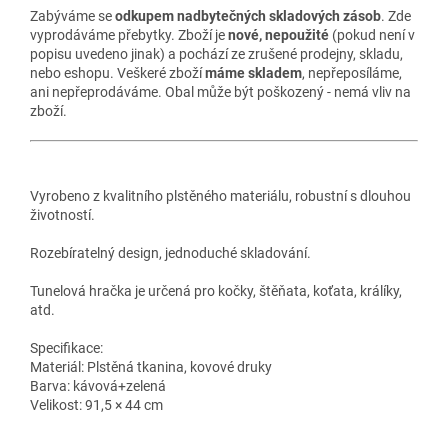
Zabýváme se
odkupem nadbytečných skladových zásob
. Zde
vyprodáváme přebytky. Zboží je
nové, nepoužité
(pokud není v
popisu uvedeno jinak) a pochází ze zrušené prodejny, skladu,
nebo eshopu. Veškeré zboží
máme skladem
, nepřeposíláme,
ani nepřeprodáváme. Obal může být poškozený - nemá vliv na
zboží.
Vyrobeno z kvalitního plstěného materiálu, robustní s dlouhou
životností.
Rozebíratelný design, jednoduché skladování.
Tunelová hračka je určená pro kočky, štěňata, koťata, králíky,
atd.
Specifikace:
Materiál: Plstěná tkanina, kovové druky
Barva: kávová+zelená
Velikost: 91,5 × 44 cm