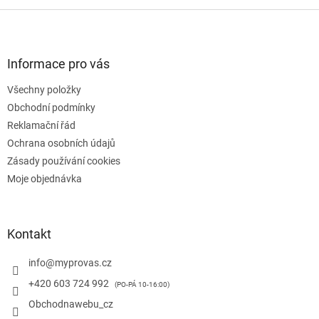
Z
á
p
a
Informace pro vás
t
Všechny položky
í
Obchodní podmínky
Reklamační řád
Ochrana osobních údajů
Zásady používání cookies
Moje objednávka
Kontakt
info
@
myprovas.cz
+420 603 724 992
Obchodnawebu_cz