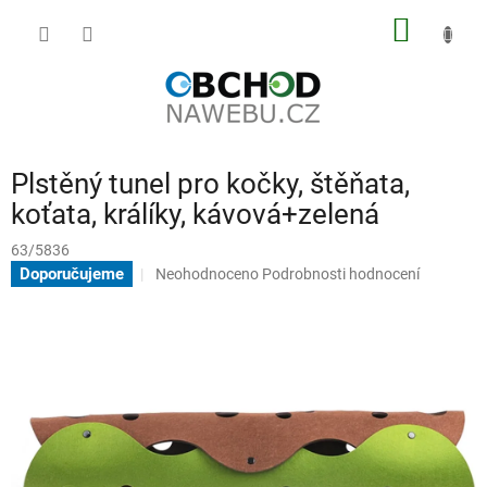
Přejít
NÁKUP
na
obsah
KOŠÍK
Plstěný tunel pro kočky, štěňata,
koťata, králíky, kávová+zelená
63/5836
Průměrné
Doporučujeme
Neohodnoceno
Podrobnosti hodnocení
hodnocení
produktu
je
0,0
z
5
hvězdiček.