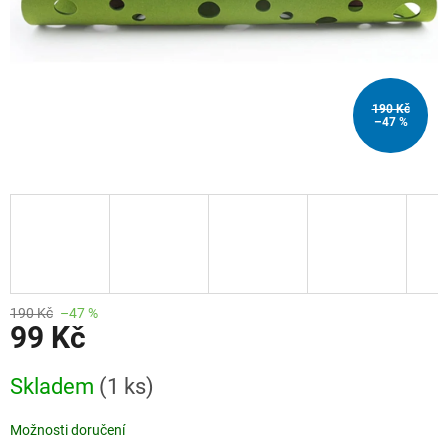
190 Kč
–47 %
190 Kč
–47 %
99 Kč
Měrná
Skladem
(1 ks)
cena:
Možnosti doručení