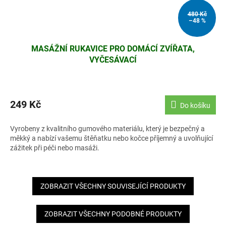
480 Kč
–48 %
MASÁŽNÍ RUKAVICE PRO DOMÁCÍ ZVÍŘATA,
VYČESÁVACÍ
249 Kč
Do košíku
Vyrobeny z kvalitního gumového materiálu, který je bezpečný a
měkký a nabízí vašemu štěňatku nebo kočce příjemný a uvolňující
zážitek při péči nebo masáži.
ZOBRAZIT VŠECHNY SOUVISEJÍCÍ PRODUKTY
ZOBRAZIT VŠECHNY PODOBNÉ PRODUKTY