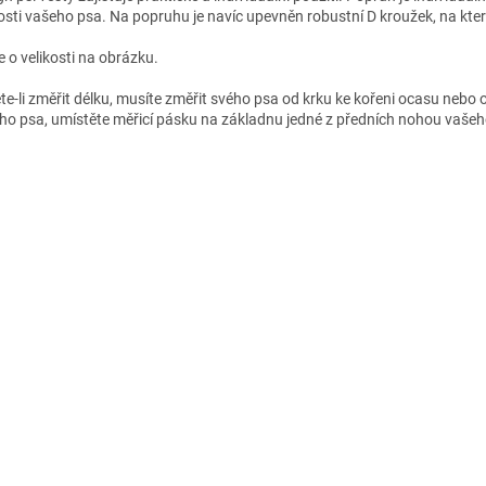
kosti vašeho psa. Na popruhu je navíc upevněn robustní D kroužek, na kte
e o velikosti na obrázku.
te-li změřit délku, musíte změřit svého psa od krku ke kořeni ocasu nebo o
ho psa, umístěte měřicí pásku na základnu jedné z předních nohou vašeho