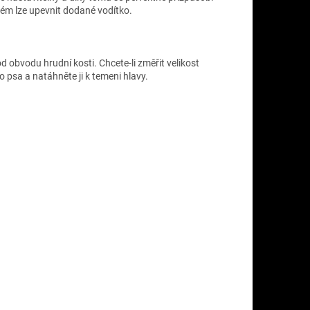
rém lze upevnit dodané vodítko.
d obvodu hrudní kosti. Chcete-li změřit velikost
 psa a natáhněte ji k temeni hlavy.