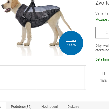
Zvolt
5
cena:
hvězdiček.
Varianta
Možnosti
750 Kč
–46 %
Díky kva
efektivně
Detailní 
TISK
s
Podobné (32)
Hodnocení
Diskuze