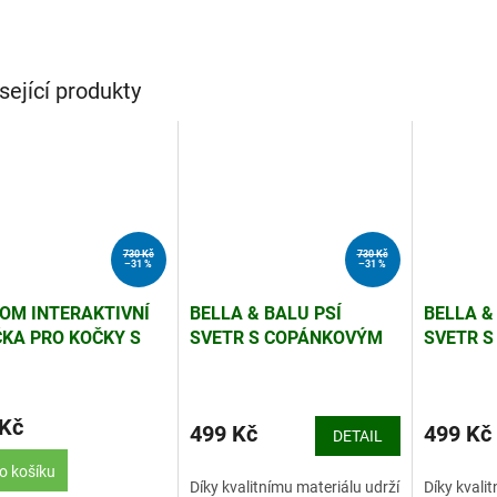
sející produkty
730 Kč
730 Kč
–31 %
–31 %
OM INTERAKTIVNÍ
BELLA & BALU PSÍ
BELLA &
KA PRO KOČKY S
SVETR S COPÁNKOVÝM
SVETR 
ČKEM
VZOREM, HNĚDÝ, 100%
VZOREM,
BAVLNA
BAVLNA
 Kč
499 Kč
499 Kč
DETAIL
o košíku
Díky kvalitnímu materiálu udrží
Díky kvali