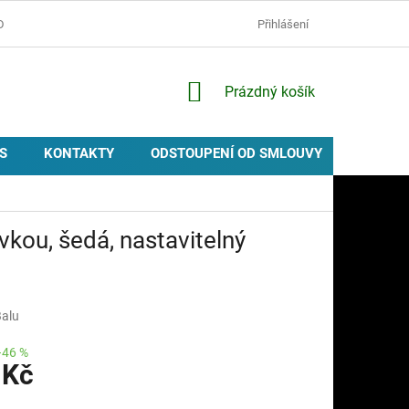
D
OCHRANA OSOBNÍCH ÚDAJŮ
ZÁSADY POUŽÍVÁNÍ COOKIES
Přihlášení
NÁKUPNÍ
Prázdný košík
KOŠÍK
S
KONTAKTY
ODSTOUPENÍ OD SMLOUVY
PROVIZ
kou, šedá, nastavitelný
Balu
–46 %
 Kč