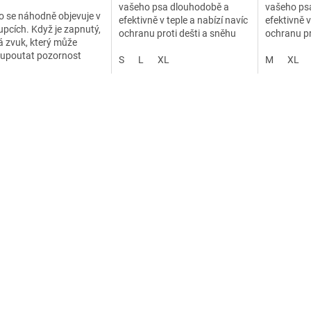
vašeho psa dlouhodobě a
vašeho ps
o se náhodně objevuje v
efektivně v teple a nabízí navíc
efektivně v
upcích. Když je zapnutý,
ochranu proti dešti a sněhu
ochranu pr
 zvuk, který může
 upoutat pozornost
S
L
XL
M
XL