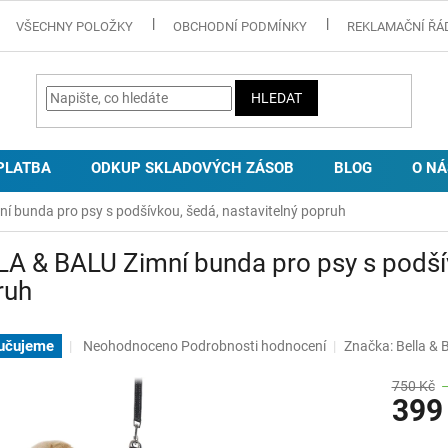
VŠECHNY POLOŽKY
OBCHODNÍ PODMÍNKY
REKLAMAČNÍ ŘÁ
HLEDAT
PLATBA
ODKUP SKLADOVÝCH ZÁSOB
BLOG
O NÁ
 bunda pro psy s podšívkou, šedá, nastavitelný popruh
A & BALU Zimní bunda pro psy s podšív
ruh
Průměrné
učujeme
Neohodnoceno
Podrobnosti hodnocení
Značka:
Bella & 
hodnocení
produktu
750 Kč
399
je
0,0
z
Měrná