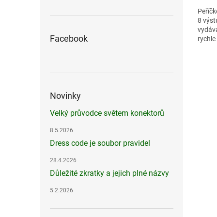
Peříčk
8 výst
vydává
Facebook
rychle
kočky
Novinky
Velký průvodce světem konektorů
8.5.2026
Dress code je soubor pravidel
28.4.2026
Důležité zkratky a jejich plné názvy
5.2.2026