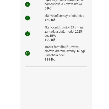
bambusová a kovová brčka
5 Kč
4ks vodní bomby, chobotnice
169 Kč
4ks vodních pistolí 27 cm na
zahradu a pláž, model 2025,
bez BPA
129 Kč
100ks farmářské kovové
plotové drátěné svorky "R" typ,
ušlechtilá ocel
199 Kč