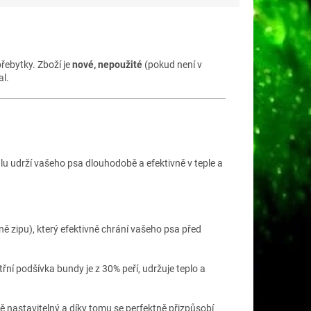
řebytky. Zboží je
nové, nepoužité
(pokud není v
al.
álu udrží vašeho psa dlouhodobě a efektivně v teple a
ně zipu), který efektivně chrání vašeho psa před
ní podšívka bundy je z 30% peří, udržuje teplo a
lně nastavitelný a díky tomu se perfektně přizpůsobí