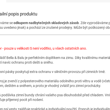
ailní popis produktu
ýváme se
odkupem nadbytečných skladových zásob
. Zde vyprodáváme p
su uvedeno jinak) a pochází ze zrušené prodejny. Může být poškozený ob
 - pouze u velikosti S není vodítko, u všech ostatních ano.
plášť Bella & Balu je perfektním doplňkem na zimu. Díky kvalitnímu materi
zí navíc ochranu proti dešti a sněhu.
exní pásky poskytují extra ochranu v silničním provozu při zimních tmě.
roj je zvenčí z polyesterového materiálu odolného proti větru a vodě (včet
em, deštěm a sněhem, a proto je vhodný zvlášť pro zimní procházky.
á podšívka zimní bundy chrání vašeho psa dlouhodobě před chladem. Vnitř
ťuje příjemný pocit při nošení.
n psí vesty zajišťuje praktické a individuální použití. Popruh je individuá