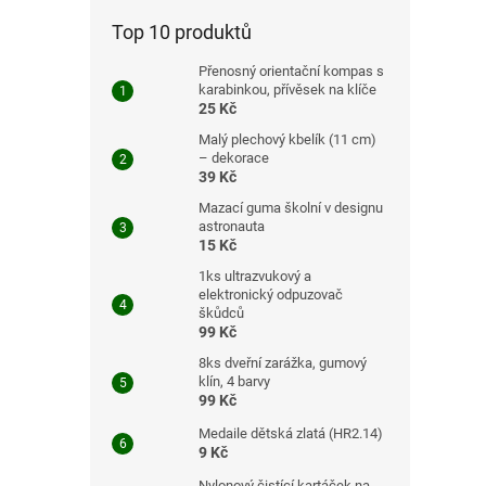
Top 10 produktů
Přenosný orientační kompas s
karabinkou, přívěsek na klíče
25 Kč
Malý plechový kbelík (11 cm)
– dekorace
39 Kč
Mazací guma školní v designu
astronauta
15 Kč
1ks ultrazvukový a
elektronický odpuzovač
škůdců
99 Kč
8ks dveřní zarážka, gumový
klín, 4 barvy
99 Kč
Medaile dětská zlatá (HR2.14)
9 Kč
Nylonový čistící kartáček na