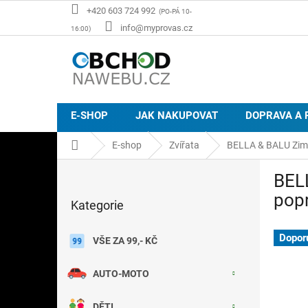
Přejít
+420 603 724 992
na
info@myprovas.cz
obsah
E-SHOP
JAK NAKUPOVAT
DOPRAVA A 
Domů
E-shop
Zvířata
BELLA & BALU Zimní
P
BELL
o
Přeskočit
s
pop
Kategorie
kategorie
t
r
Dopor
a
VŠE ZA 99,- KČ
n
n
AUTO-MOTO
í
p
DĚTI