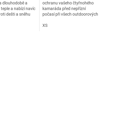
a dlouhodobě a
ochranu vašeho čtyřnohého
 teple a nabízí navíc
kamaráda před nepřízní
oti dešti a sněhu
počasí při všech outdoorových
rekreačních aktivitách
XS