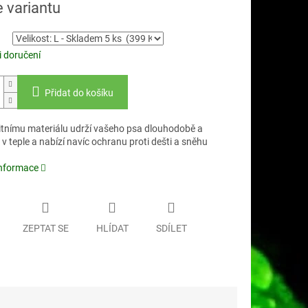
e variantu
 doručení
Přidat do košíku
litnímu materiálu udrží vašeho psa dlouhodobě a
 v teple a nabízí navíc ochranu proti dešti a sněhu
informace
ZEPTAT SE
HLÍDAT
SDÍLET