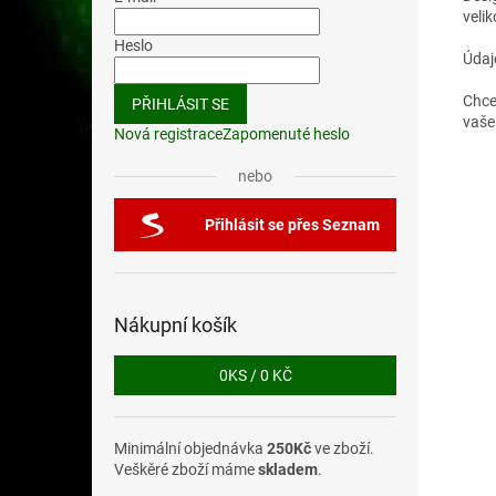
veli
Heslo
Údaj
Chce
PŘIHLÁSIT SE
vaše
Nová registrace
Zapomenuté heslo
nebo
Přihlásit se přes Seznam
Nákupní košík
0
KS /
0 KČ
Minimální objednávka
250Kč
ve zboží.
Veškěré zboží máme
skladem
.