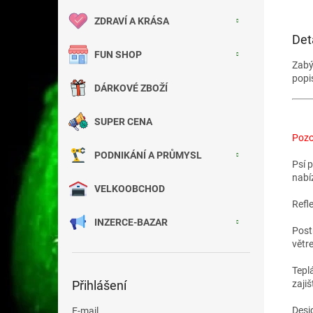
ZDRAVÍ A KRÁSA
Det
FUN SHOP
Zab
popi
DÁRKOVÉ ZBOŽÍ
SUPER CENA
Pozor
PODNIKÁNÍ A PRŮMYSL
Psí 
nabí
VELKOOBCHOD
Refl
INZERCE-BAZAR
Post
větr
Tepl
zajiš
Přihlášení
Desig
E-mail