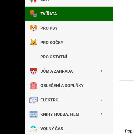
a
n
ZVÍŘATA
e
l
PRO PSY
PRO KOČKY
PRO OSTATNÍ
DŮM A ZAHRADA
OBLEČENÍ A DOPLŇKY
ELEKTRO
KNIHY, HUDBA, FILM
VOLNÝ ČAS
Popi