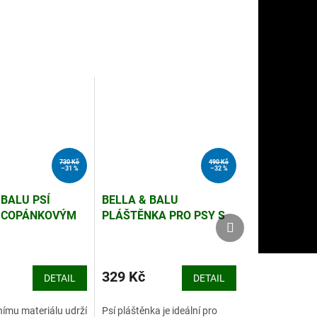
730 Kč
490 Kč
–31 %
–32 %
 BALU PSÍ
BELLA & BALU
S COPÁNKOVÝM
PLÁŠTĚNKA PRO PSY S
Další
Další
 ŠEDÝ, 100%
KAPUCÍ A REFLEXNÍMI
produkt
produkt
PRVKY, MODRÁ
329 Kč
DETAIL
DETAIL
tnímu materiálu udrží
Psí pláštěnka je ideální pro