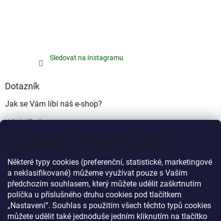
Sledovat na Instagramu
Dotazník
Jak se Vám líbí náš e-shop?
Velmi pěkný
(49%)
Tato webová stránka používá cookies
Ujde to
(17%)
Některé typy cookies (preferenční, statistické, marketingové
Nelíbí se mi
a neklasifikované) můžeme využívat pouze s Vaším
(34%)
předchozím souhlasem, který můžete udělit zaškrtnutím
Počet hlasů:
340
políčka u příslušného druhu cookies pod tlačítkem
„Nastavení“. Souhlas s použitím všech těchto typů cookies
můžete udělit také jednoduše jedním kliknutím na tlačítko
Myprovas.cz
Obchodnawebu.cz