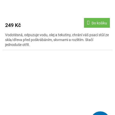
Do košíku
249 Kč
Vodotěsná, odpuzuje vodu, olej a tekutiny, chrání váš psací stůl ze
skla/dřeva před poškrábáním, skvrnami a rozlitím. Stačí
jednoduše otřít.