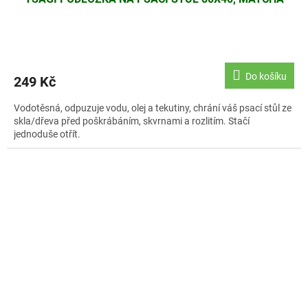
Do košíku
249 Kč
Vodotěsná, odpuzuje vodu, olej a tekutiny, chrání váš psací stůl ze
skla/dřeva před poškrábáním, skvrnami a rozlitím. Stačí
jednoduše otřít.