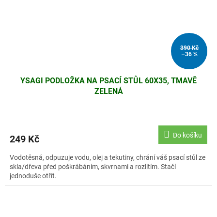
390 Kč
–36 %
YSAGI PODLOŽKA NA PSACÍ STŮL 60X35, TMAVĚ
ZELENÁ
Do košíku
249 Kč
Vodotěsná, odpuzuje vodu, olej a tekutiny, chrání váš psací stůl ze
skla/dřeva před poškrábáním, skvrnami a rozlitím. Stačí
jednoduše otřít.