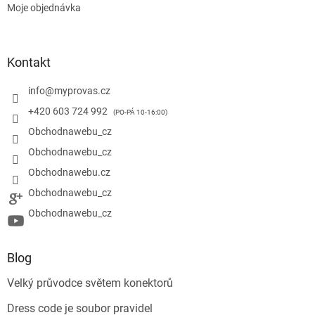
ý
Moje objednávka
p
i
s
u
Kontakt
info
@
myprovas.cz
+420 603 724 992
Obchodnawebu_cz
Obchodnawebu_cz
Obchodnawebu.cz
Obchodnawebu_cz
Obchodnawebu_cz
Blog
Velký průvodce světem konektorů
Dress code je soubor pravidel