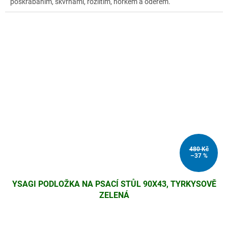
poškrábáním, skvrnami, rozlitím, horkem a oděrem.
480 Kč
–37 %
YSAGI PODLOŽKA NA PSACÍ STŮL 90X43, TYRKYSOVĚ
ZELENÁ