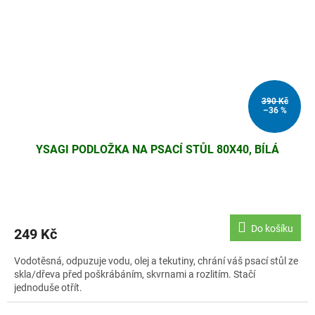
390 Kč
–36 %
YSAGI PODLOŽKA NA PSACÍ STŮL 80X40, BÍLÁ
Do košíku
249 Kč
Vodotěsná, odpuzuje vodu, olej a tekutiny, chrání váš psací stůl ze
skla/dřeva před poškrábáním, skvrnami a rozlitím. Stačí
jednoduše otřít.