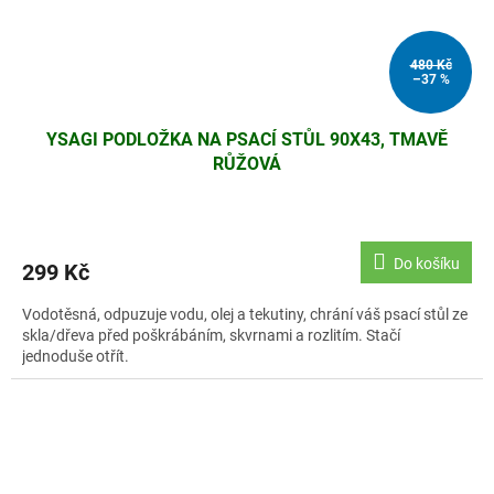
480 Kč
–37 %
YSAGI PODLOŽKA NA PSACÍ STŮL 90X43, TMAVĚ
RŮŽOVÁ
Do košíku
299 Kč
Vodotěsná, odpuzuje vodu, olej a tekutiny, chrání váš psací stůl ze
skla/dřeva před poškrábáním, skvrnami a rozlitím. Stačí
jednoduše otřít.