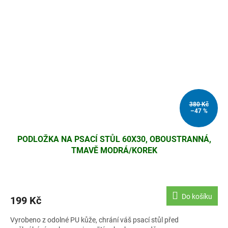
380 Kč
–47 %
PODLOŽKA NA PSACÍ STŮL 60X30, OBOUSTRANNÁ,
TMAVĚ MODRÁ/KOREK
Do košíku
199 Kč
Vyrobeno z odolné PU kůže, chrání váš psací stůl před