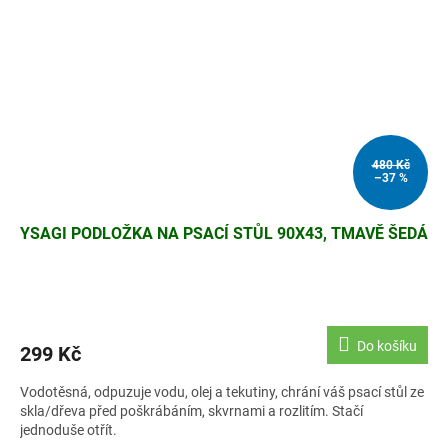
480 Kč
–37 %
YSAGI PODLOŽKA NA PSACÍ STŮL 90X43, TMAVĚ ŠEDÁ
Do košíku
299 Kč
Vodotěsná, odpuzuje vodu, olej a tekutiny, chrání váš psací stůl ze
skla/dřeva před poškrábáním, skvrnami a rozlitím. Stačí
jednoduše otřít.