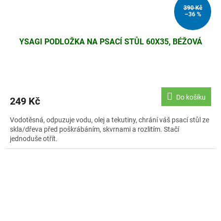
390 Kč
–36 %
YSAGI PODLOŽKA NA PSACÍ STŮL 60X35, BÉŽOVÁ
Do košíku
249 Kč
Vodotěsná, odpuzuje vodu, olej a tekutiny, chrání váš psací stůl ze
skla/dřeva před poškrábáním, skvrnami a rozlitím. Stačí
jednoduše otřít.