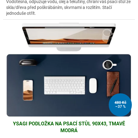
Vodotěsná, odpuzuje vodu, olej a tekutiny, chrání váš psací stůl ze
skla/dřeva před poškrábáním, skvrnami a rozlitím. Stačí
jednoduše otřít.
480 Kč
–37 %
YSAGI PODLOŽKA NA PSACÍ STŮL 90X43, TMAVĚ
MODRÁ