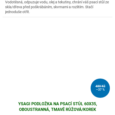
Vodotěsná, odpuzuje vodu, olej a tekutiny, chrání váš psací stůl ze
skla/dřeva před poškrábáním, skvrnami a rozlitím. Stačí
jednoduše otřít.
480 Kč
–37 %
YSAGI PODLOŽKA NA PSACÍ STŮL 60X35,
OBOUSTRANNÁ, TMAVĚ RŮŽOVÁ/KOREK