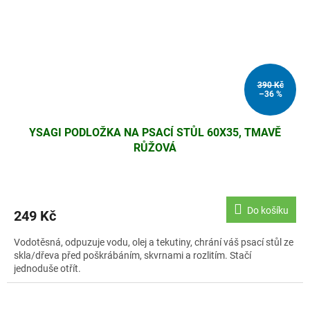
390 Kč
–36 %
YSAGI PODLOŽKA NA PSACÍ STŮL 60X35, TMAVĚ
RŮŽOVÁ
Do košíku
249 Kč
Vodotěsná, odpuzuje vodu, olej a tekutiny, chrání váš psací stůl ze
skla/dřeva před poškrábáním, skvrnami a rozlitím. Stačí
jednoduše otřít.