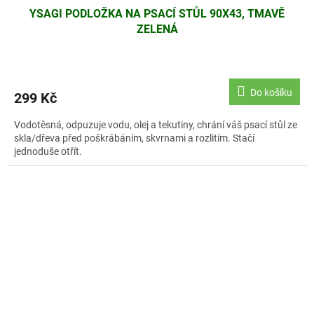
YSAGI PODLOŽKA NA PSACÍ STŮL 90X43, TMAVĚ
ZELENÁ
Do košíku
299 Kč
Vodotěsná, odpuzuje vodu, olej a tekutiny, chrání váš psací stůl ze
skla/dřeva před poškrábáním, skvrnami a rozlitím. Stačí
jednoduše otřít.