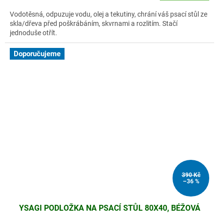
Vodotěsná, odpuzuje vodu, olej a tekutiny, chrání váš psací stůl ze
skla/dřeva před poškrábáním, skvrnami a rozlitím. Stačí
jednoduše otřít.
Doporučujeme
390 Kč
–36 %
YSAGI PODLOŽKA NA PSACÍ STŮL 80X40, BÉŽOVÁ