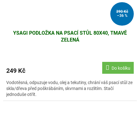
390 Kč
–36 %
YSAGI PODLOŽKA NA PSACÍ STŮL 80X40, TMAVĚ
ZELENÁ
Do košíku
249 Kč
Vodotěsná, odpuzuje vodu, olej a tekutiny, chrání váš psací stůl ze
skla/dřeva před poškrábáním, skvrnami a rozlitím. Stačí
jednoduše otřít.