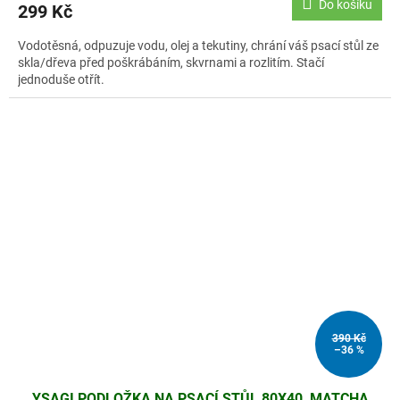
Do košíku
299 Kč
Vodotěsná, odpuzuje vodu, olej a tekutiny, chrání váš psací stůl ze
skla/dřeva před poškrábáním, skvrnami a rozlitím. Stačí
jednoduše otřít.
390 Kč
–36 %
YSAGI PODLOŽKA NA PSACÍ STŮL 80X40, MATCHA