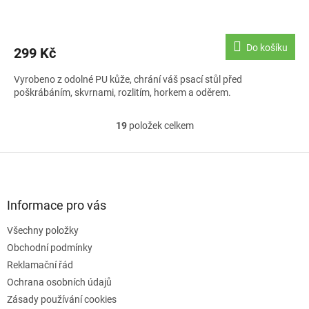
Do košíku
299 Kč
Vyrobeno z odolné PU kůže, chrání váš psací stůl před
poškrábáním, skvrnami, rozlitím, horkem a oděrem.
19
položek celkem
O
v
l
Z
á
á
d
p
a
a
Informace pro vás
c
t
í
Všechny položky
í
p
Obchodní podmínky
r
v
Reklamační řád
k
Ochrana osobních údajů
y
Zásady používání cookies
v