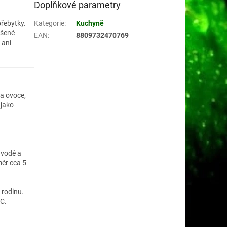
Doplňkové parametry
řebytky.
Kategorie
:
Kuchyně
ušené
EAN
:
8809732470769
 ani
 a ovoce,
 jako
 vodě a
měr cca 5
 rodinu.
°C.