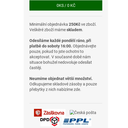
0
KS /
0 KČ
Minimální objednávka
250Kč
ve zboží.
Veškěré zboží máme
skladem
.
Odesíláme každé pondělí ráno, při
platbě do soboty 16:00.
Objednávejte
pouze, pokud to jste ochotni to
akceptovat. V současné době nám
situace bohužel nedovoluje odesílat
častěji.
Neumíme objednat větší množství.
Odkupujeme skladové zásoby a pouze
přebytky z nich nabízíme zde.