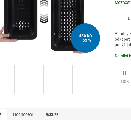
Možnosti
Vhodný k 
450 Kč
odkapat 
–55 %
použít ja
Detailní 
TISK
s
Hodnocení
Diskuze