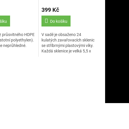
ŠROUBOVACÍM VÍČKEM
399 Kč
šíku
Do košíku
z průsvitného HDPE
V sadě je obsaženo 24
totní polyethylen).
kulatých zavařovacích sklenic
 je neprůhledné.
se stříbrnými plastovými víky.
Každá sklenice je velká 5,5 x
6,4 cm a má průměr otvoru 2,6
cm.