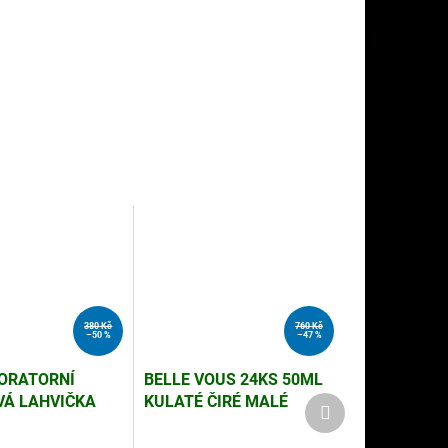
380 Kč
760 Kč
–50 %
–47 %
ORATORNÍ
BELLE VOUS 24KS 50ML
VÁ LAHVIČKA
KULATÉ ČIRÉ MALÉ
Další
produkt
S UZÁVĚREM,
SKLENICE NA
MARMELÁDU SE