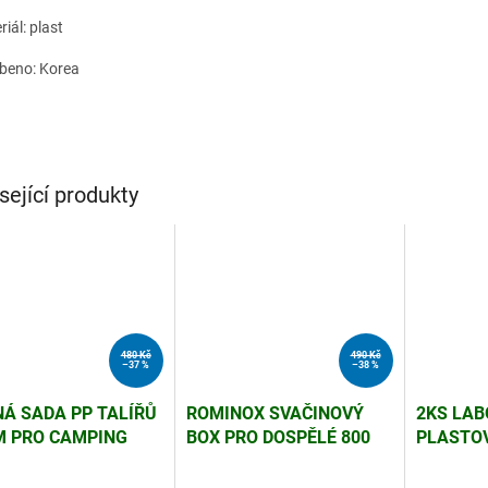
iál: plast
beno: Korea
sející produkty
480 Kč
490 Kč
–37 %
–38 %
NÁ SADA PP TALÍŘŮ
ROMINOX SVAČINOVÝ
2KS LAB
M PRO CAMPING
BOX PRO DOSPĚLÉ 800
PLASTO
VANING, BÉŽOVÉ
ML
250 ML 
HNĚDÁ