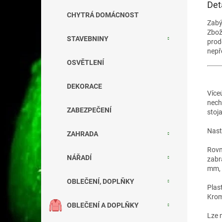
Det
CHYTRÁ DOMÁCNOST
Zab
Zbož
STAVEBNINY
prod
nepř
OSVĚTLENÍ
DEKORACE
Více
nech
ZABEZPEČENÍ
stoj
Nasta
ZAHRADA
Rovn
NÁŘADÍ
zabr
mm, 
OBLEČENÍ, DOPLŇKY
Plas
Krom
OBLEČENÍ A DOPLŇKY
Lze m