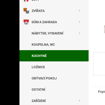
a
n
ZVÍŘATA
e
l
DŮM A ZAHRADA
NÁBYTEK, VYBAVENÍ
KOUPELNA, WC
KUCHYNĚ
LOŽNICE
OBÝVACÍ POKOJ
OSTATNÍ
Popi
ZAŘÍZENÍ