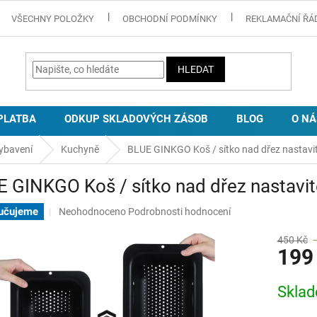
VŠECHNY POLOŽKY
OBCHODNÍ PODMÍNKY
REKLAMAČNÍ ŘÁ
HLEDAT
PLATBA
ODKUP SKLADOVÝCH ZÁSOB
BLOG
O NÁ
ybavení
Kuchyně
BLUE GINKGO Koš / sítko nad dřez nastavit
 GINKGO Koš / sítko nad dřez nastavit
Průměrné
učujeme
Neohodnoceno
Podrobnosti hodnocení
hodnocení
produktu
450 Kč
199
je
0,0
z
Měrná
Skla
5
cena:
hvězdiček.