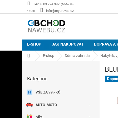
Přejít
+420 603 724 992
na
info@myprovas.cz
obsah
E-SHOP
JAK NAKUPOVAT
DOPRAVA A 
Domů
E-shop
Dům a zahrada
Nábytek, v
P
BLUE
o
Přeskočit
s
Kategorie
kategorie
Dopor
t
r
a
VŠE ZA 99,- KČ
n
n
AUTO-MOTO
í
p
DĚTI