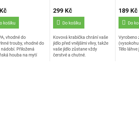
 Kč
299 Kč
189 Kč
o košíku
Do košíku
Do ko
PA, vhodné do
Kovová krabička chrání vaše
Vyrobeno 
lnné trouby, vhodné do
jídlo před vnějšími vlivy, takže
(vysokohus
nádobí. Přiložená
vaše jídlo zůstane vždy
Tělo láhve
ňská houba na mytí
čerstvé a chutné.