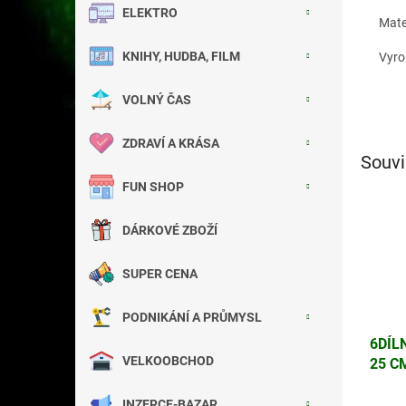
ELEKTRO
Mater
KNIHY, HUDBA, FILM
Vyro
VOLNÝ ČAS
ZDRAVÍ A KRÁSA
Souvi
FUN SHOP
DÁRKOVÉ ZBOŽÍ
SUPER CENA
PODNIKÁNÍ A PRŮMYSL
6DÍL
VELKOOBCHOD
25 C
CARA
INZERCE-BAZAR