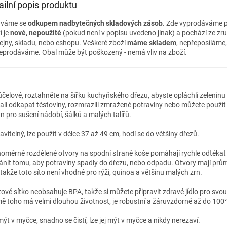
ailní popis produktu
ýváme se
odkupem nadbytečných skladových zásob
. Zde vyprodáváme p
í je
nové, nepoužité
(pokud není v popisu uvedeno jinak) a pochází ze zr
ejny, skladu, nebo eshopu. Veškeré zboží
máme skladem
, nepřeposíláme,
eprodáváme. Obal může být poškozený - nemá vliv na zboží.
účelové, roztahněte na šířku kuchyňského dřezu, abyste opláchli zeleninu
ali odkapat těstoviny, rozmrazili zmražené potraviny nebo můžete použít
an pro sušení nádobí, šálků a malých talířů.
vitelný, lze použít v délce 37 až 49 cm, hodí se do většiny dřezů.
oměrně rozdělené otvory na spodní straně koše pomáhají rychle odtékat
ánit tomu, aby potraviny spadly do dřezu, nebo odpadu. Otvory mají prů
takže toto síto není vhodné pro rýži, quinoa a většinu malých zrn.
tové sítko neobsahuje BPA, takže si můžete připravit zdravé jídlo pro svou
ě toho má velmi dlouhou životnost, je robustní a žáruvzdorné až do 100
ýt v myčce, snadno se čistí, lze jej mýt v myčce a nikdy nerezaví.