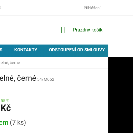
D
OCHRANA OSOBNÍCH ÚDAJŮ
ZÁSADY POUŽÍVÁNÍ COOKIES
Přihlášení
NÁKUPNÍ
Prázdný košík
KOŠÍK
S
KONTAKTY
ODSTOUPENÍ OD SMLOUVY
PROVIZ
elné, černé
elné, černé
54/M652
–55 %
 Kč
dem
(7 ks)