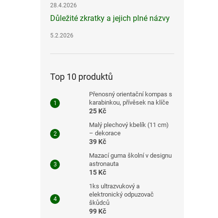
28.4.2026
Důležité zkratky a jejich plné názvy
5.2.2026
Top 10 produktů
Přenosný orientační kompas s
karabinkou, přívěsek na klíče
25 Kč
Malý plechový kbelík (11 cm)
– dekorace
39 Kč
Mazací guma školní v designu
astronauta
15 Kč
1ks ultrazvukový a
elektronický odpuzovač
škůdců
99 Kč