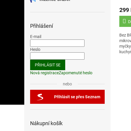
299
D
Přihlášení
Bez B
E-mail
mikrov
myčky 
Heslo
kuchy
Luffa
PŘIHLÁSIT SE
Nová registrace
Zapomenuté heslo
nebo
Přihlásit se přes Seznam
Nákupní košík