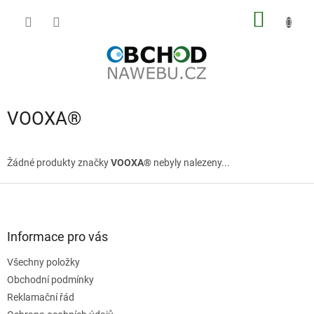
Přejít
NÁKUP
na
obsah
KOŠÍK
VOOXA®
Žádné produkty značky
VOOXA®
nebyly nalezeny...
Z
á
p
a
Informace pro vás
t
Všechny položky
í
Obchodní podmínky
Reklamační řád