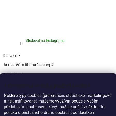
Sledovat na Instagramu
Dotazník
Jak se Vám líbí náš e-shop?
Velmi pěkný
(49%)
Tato webová stránka používá cookies
Ujde to
(17%)
Některé typy cookies (preferenční, statistické, marketingové
Nelíbí se mi
a neklasifikované) můžeme využívat pouze s Vaším
(34%)
předchozím souhlasem, který můžete udělit zaškrtnutím
Počet hlasů:
340
políčka u příslušného druhu cookies pod tlačítkem