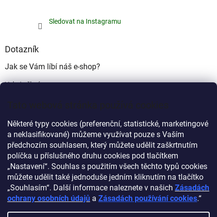
Sledovat na Instagramu
Dotazník
Jak se Vám líbí náš e-shop?
Velmi pěkný
(49%)
Tato webová stránka používá cookies
Ujde to
(17%)
Některé typy cookies (preferenční, statistické, marketingové
Nelíbí se mi
a neklasifikované) můžeme využívat pouze s Vaším
(34%)
předchozím souhlasem, který můžete udělit zaškrtnutím
Počet hlasů:
340
políčka u příslušného druhu cookies pod tlačítkem
„Nastavení“. Souhlas s použitím všech těchto typů cookies
můžete udělit také jednoduše jedním kliknutím na tlačítko
Myprovas.cz
Obchodnawebu.cz
„Souhlasím“. Další informace naleznete v našich
Zásadách
ochrany osobních údajů
a
Zásadách používání cookies
.“