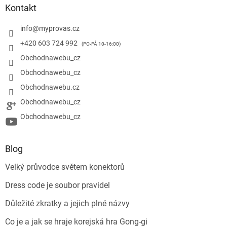
u
Kontakt
info
@
myprovas.cz
+420 603 724 992
Obchodnawebu_cz
Obchodnawebu_cz
Obchodnawebu.cz
Obchodnawebu_cz
Obchodnawebu_cz
Blog
Velký průvodce světem konektorů
Dress code je soubor pravidel
Důležité zkratky a jejich plné názvy
Co je a jak se hraje korejská hra Gong-gi