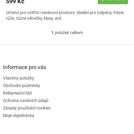
599 Kč
Určeno pro vnitřní i venkovní prostory. Ideální pro tulipány, frézie,
růže, různé větvičky, klasy, atd.
1
položek celkem
O
v
l
Z
á
á
d
p
a
a
Informace pro vás
c
t
í
Všechny položky
í
p
Obchodní podmínky
r
v
Reklamační řád
k
Ochrana osobních údajů
y
Zásady používání cookies
v
ý
Moje objednávka
p
i
s