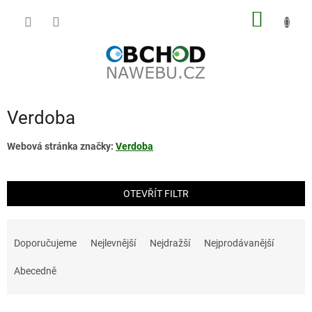
Přejít
NÁKUP
na
obsah
KOŠÍK
Verdoba
Webová stránka značky:
Verdoba
OTEVŘÍT FILTR
Ř
a
Doporučujeme
Nejlevnější
Nejdražší
Nejprodávanější
z
e
Abecedně
n
í