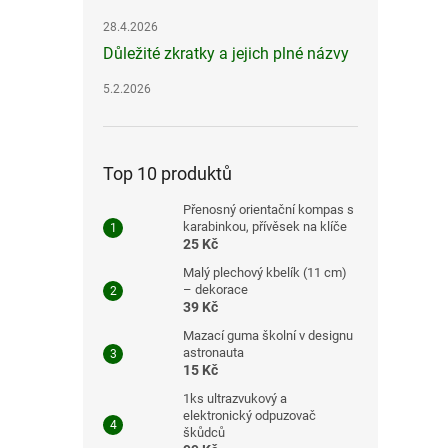
28.4.2026
Důležité zkratky a jejich plné názvy
5.2.2026
Top 10 produktů
Přenosný orientační kompas s
karabinkou, přívěsek na klíče
25 Kč
Malý plechový kbelík (11 cm)
– dekorace
39 Kč
Mazací guma školní v designu
astronauta
15 Kč
1ks ultrazvukový a
elektronický odpuzovač
škůdců