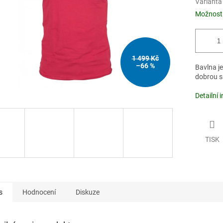
Varianta
Možnosti
1 499 Kč
–66 %
Bavlna j
dobrou s
Detailní 
TISK
s
Hodnocení
Diskuze