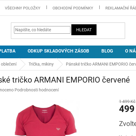
VŠECHNY POLOŽKY
OBCHODNÍ PODMÍNKY
REKLAMAČNÍ ŘÁ
HLEDAT
PLATBA
ODKUP SKLADOVÝCH ZÁSOB
BLOG
O NÁ
 oblečení
Trička, mikiny
Pánské tričko ARMANI EMPORIO čer
ské tričko ARMANI EMPORIO červené
né
noceno
Podrobnosti hodnocení
ní
u
1 499 Kč
499
Měrná
Zvolt
cena:
ek.