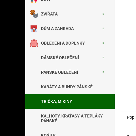
a
n
ZVÍŘATA
e
l
DŮM A ZAHRADA
OBLEČENÍ A DOPLŇKY
DÁMSKÉ OBLEČENÍ
PÁNSKÉ OBLEČENÍ
KABÁTY A BUNDY PÁNSKÉ
TRIČKA, MIKINY
KALHOTY, KRAŤASY A TEPLÁKY
Popi
PÁNSKÉ
KOŠILE