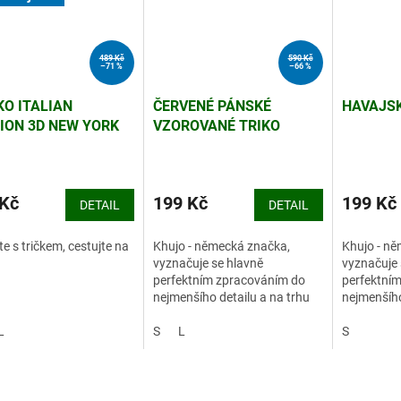
489 Kč
590 Kč
–71 %
–66 %
KO ITALIAN
ČERVENÉ PÁNSKÉ
HAVAJSK
ION 3D NEW YORK
VZOROVANÉ TRIKO
KHUJO
 Kč
199 Kč
199 Kč
DETAIL
DETAIL
te s tričkem, cestujte na
Khujo - německá značka,
Khujo - n
vyznačuje se hlavně
vyznačuje 
perfektním zpracováním do
perfektní
nejmenšího detailu a na trhu
nejmenšího
se řadí mezi jedničky ve výrobě
se řadí me
L
zimních bund.
S
L
zimních b
S