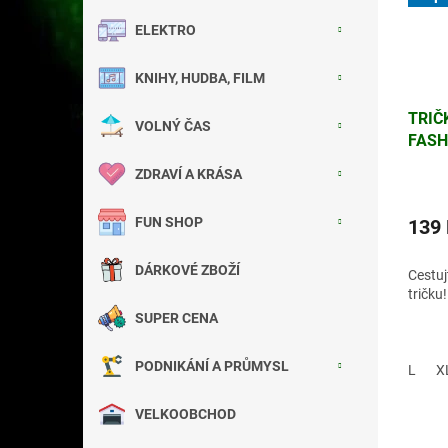
ELEKTRO
KNIHY, HUDBA, FILM
TRIČ
VOLNÝ ČAS
FASH
ZDRAVÍ A KRÁSA
FUN SHOP
139
DÁRKOVÉ ZBOŽÍ
Cestuj
tričku!
SUPER CENA
PODNIKÁNÍ A PRŮMYSL
L
X
VELKOOBCHOD