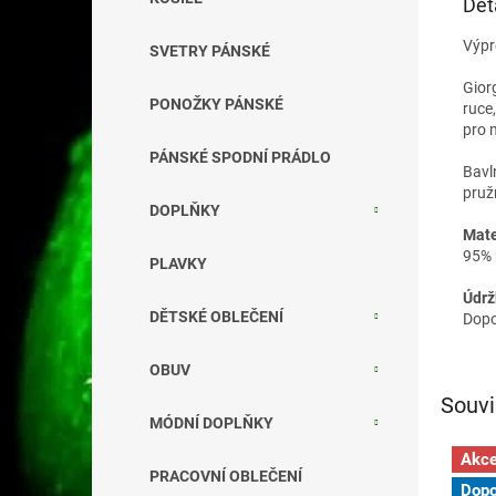
Det
Výpr
SVETRY PÁNSKÉ
Gior
PONOŽKY PÁNSKÉ
ruce,
pro 
PÁNSKÉ SPODNÍ PRÁDLO
Bavl
pruž
DOPLŇKY
Mate
95% 
PLAVKY
Údrž
DĚTSKÉ OBLEČENÍ
Dopo
OBUV
Souvi
MÓDNÍ DOPLŇKY
Akc
PRACOVNÍ OBLEČENÍ
Dopo