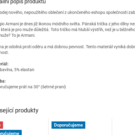
ailní popis produktu
odej nového, nepoužitého oblečení z ukončeného eshopu společnosti zab
gio Armani je dnes již ikonou módního světa. Pánská trička z jeho dílny 
 která je pro muže důležitá. Toto tričko má hlubší výstřih, než je u běžného 
muže? To je Armani.
na je odolná proti oděru a má dobrou pevnost. Tento materiál vyniká dobr
nost.
riál:
bavlna, 5% elastan
ba:
ručujeme prát na 30° (šetrné praní)
sející produkty
e
Doporučujeme
ručujeme