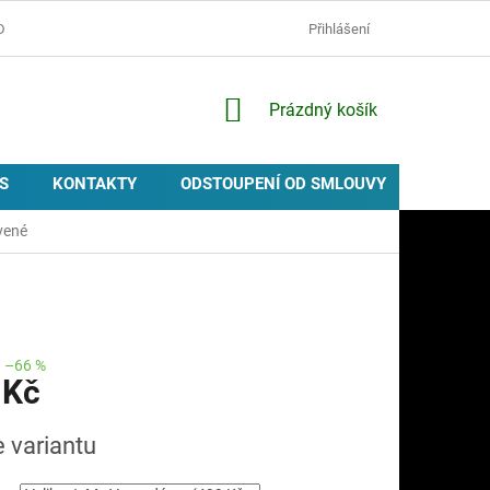
D
OCHRANA OSOBNÍCH ÚDAJŮ
ZÁSADY POUŽÍVÁNÍ COOKIES
Přihlášení
NÁKUPNÍ
Prázdný košík
KOŠÍK
S
KONTAKTY
ODSTOUPENÍ OD SMLOUVY
PROVIZ
vené
–66 %
 Kč
e variantu