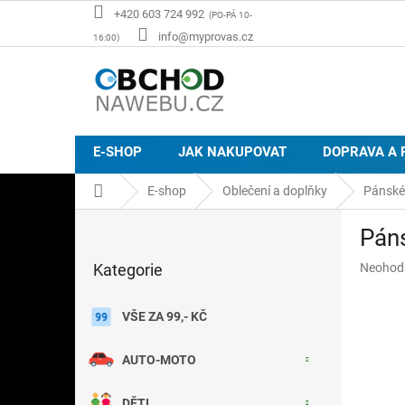
Přejít
+420 603 724 992
na
info@myprovas.cz
obsah
E-SHOP
JAK NAKUPOVAT
DOPRAVA A 
Domů
E-shop
Oblečení a doplňky
Pánské
P
Pán
o
Přeskočit
s
Průměr
Kategorie
Neohod
kategorie
t
hodnoce
r
produkt
a
VŠE ZA 99,- KČ
je
n
0,0
z
n
AUTO-MOTO
5
í
hvězdič
p
DĚTI