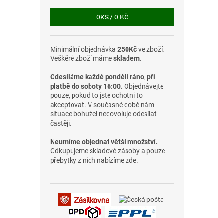
0
KS /
0 KČ
Minimální objednávka
250Kč
ve zboží.
Veškěré zboží máme
skladem
.
Odesíláme každé pondělí ráno, při
platbě do soboty 16:00.
Objednávejte
pouze, pokud to jste ochotni to
akceptovat. V současné době nám
situace bohužel nedovoluje odesílat
častěji.
Neumíme objednat větší množství.
Odkupujeme skladové zásoby a pouze
přebytky z nich nabízíme zde.