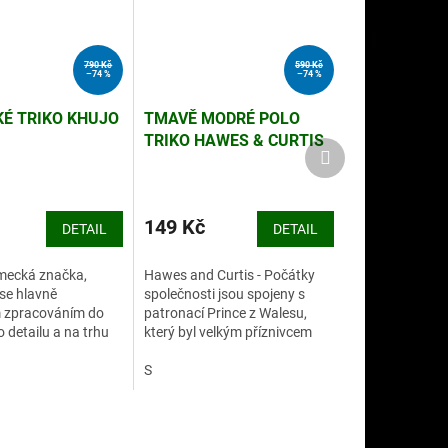
790 Kč
590 Kč
–74 %
–74 %
É TRIKO KHUJO
TMAVĚ MODRÉ POLO
TRIKO HAWES & CURTIS
Další
produkt
149 Kč
DETAIL
DETAIL
ěmecká značka,
Hawes and Curtis - Počátky
se hlavně
společnosti jsou spojeny s
m zpracováním do
patronací Prince z Walesu,
 detailu a na trhu
který byl velkým příznivcem
zi jedničky ve výrobě
značky a jejím stálým
und.
zákazníkem.
S