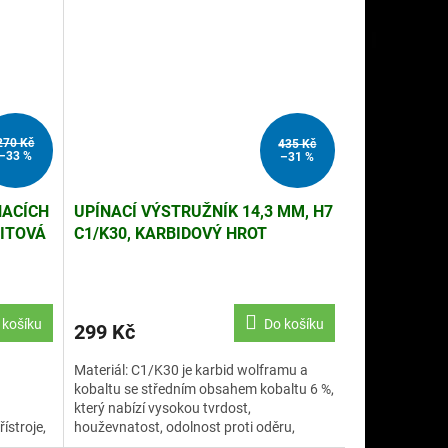
270 Kč
435 Kč
–33 %
–31 %
NACÍCH
UPÍNACÍ VÝSTRUŽNÍK 14,3 MM, H7
ITOVÁ
C1/K30, KARBIDOVÝ HROT
 košíku
Do košíku
299 Kč
Materiál: C1/K30 je karbid wolframu a
kobaltu se středním obsahem kobaltu 6 %,
který nabízí vysokou tvrdost,
ístroje,
houževnatost, odolnost proti oděru,
vení.
tepelnou odolnost a adhezní...