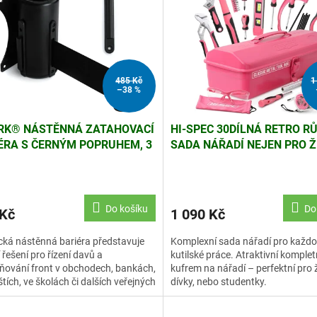
485 Kč
1
–38 %
K® NÁSTĚNNÁ ZATAHOVACÍ
HI-SPEC 30DÍLNÁ RETRO R
ÉRA S ČERNÝM POPRUHEM, 3
SADA NÁŘADÍ NEJEN PRO Ž
DÍVKY
Do košíku
Do
 Kč
1 090 Kč
cká nástěnná bariéra představuje
Komplexní sada nářadí pro každ
í řešení pro řízení davů a
kutilské práce. Atraktivní komplet
ování front v obchodech, bankách,
kufrem na nářadí – perfektní pro 
ištích, ve školách či dalších veřejných
dívky, nebo studentky.
rech.