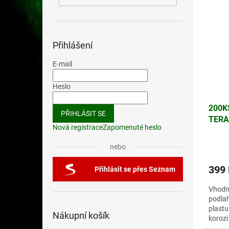
Přihlášení
E-mail
Heslo
200K
PŘIHLÁSIT SE
TERA
Nová registrace
Zapomenuté heslo
WPC/
(ČER
nebo
399
Přihlásit se přes Seznam
Vhodn
podlah
plastu
Nákupní košík
korozi