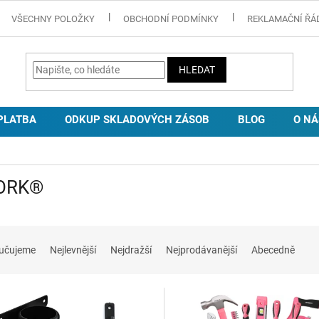
VŠECHNY POLOŽKY
OBCHODNÍ PODMÍNKY
REKLAMAČNÍ ŘÁ
HLEDAT
PLATBA
ODKUP SKLADOVÝCH ZÁSOB
BLOG
O NÁ
ORK®
učujeme
Nejlevnější
Nejdražší
Nejprodávanější
Abecedně