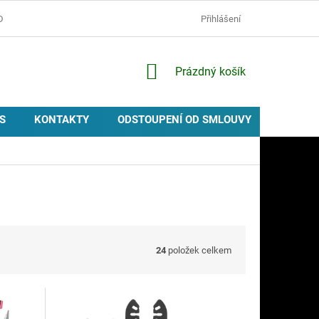
D
OCHRANA OSOBNÍCH ÚDAJŮ
ZÁSADY POUŽÍVÁNÍ COOKIES
Přihlášení
NÁKUPNÍ
Prázdný košík
KOŠÍK
S
KONTAKTY
ODSTOUPENÍ OD SMLOUVY
PROVIZ
24
položek celkem