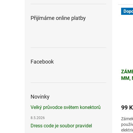
tepeln
Dopo
Přijímáme online platby
Facebook
ZÁME
MM, 
6CES
Novinky
99 K
Velký průvodce světem konektorů
8.5.2026
Zámek
použív
Dress code je soubor pravidel
elektr