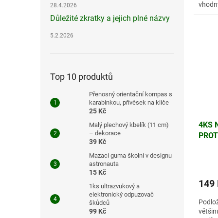
vhodn
28.4.2026
elektr
Důležité zkratky a jejich plné názvy
5.2.2026
Top 10 produktů
Přenosný orientační kompas s
karabinkou, přívěsek na klíče
25 Kč
4KS 
Malý plechový kbelík (11 cm)
– dekorace
PROT
39 Kč
VŠEC
Mazací guma školní v designu
astronauta
15 Kč
149
1ks ultrazvukový a
elektronický odpuzovač
Podlož
škůdců
99 Kč
většin