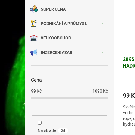
SUPER CENA
PODNIKÁNÍ A PRŮMYSL
VELKOOBCHOD
INZERCE-BAZAR
20KS
HADI
UHLÍ
Cena
99
Kč
1090
Kč
99 K
Skvěle
vodou,
ropě, 
hydrau
Na skladě
24