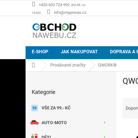
Přejít
+420 603 724 992
na
info@myprovas.cz
obsah
E-SHOP
JAK NAKUPOVAT
DOPRAVA A 
Domů
Prodávané značky
QWORK®
P
QW
o
Přeskočit
s
Kategorie
kategorie
t
Ř
r
a
a
VŠE ZA 99,- KČ
Dopor
z
n
e
n
AUTO-MOTO
V
n
í
ý
í
p
DĚTI