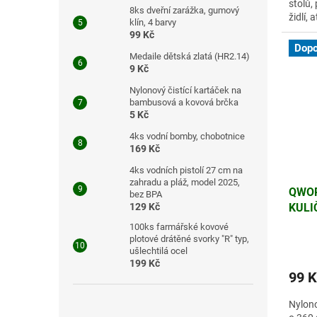
stolů, 
8ks dveřní zarážka, gumový
židlí, a
klín, 4 barvy
99 Kč
Dopo
Medaile dětská zlatá (HR2.14)
9 Kč
Nylonový čistící kartáček na
bambusová a kovová brčka
5 Kč
4ks vodní bomby, chobotnice
169 Kč
4ks vodních pistolí 27 cm na
zahradu a pláž, model 2025,
QWOR
bez BPA
129 Kč
KULI
NÁBY
100ks farmářské kovové
plotové drátěné svorky "R" typ,
ušlechtilá ocel
199 Kč
99 K
Nylono