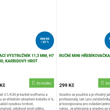
360 Kč
–30 %
ACÍ VÝSTRUŽNÍK 11,3 MM, H7
RUČNÍ MINI HŘEBÍKOVAČKA
30, KARBIDOVÝ HROT
Do košíku
Do
 Kč
299 Kč
ál: C1/K30 je karbid wolframu a
Snadno se používá a je vhodný ja
u se středním obsahem kobaltu 6 %,
profesionály, tak i pro začátečníky
nabízí vysokou tvrdost,
je koncipována pro ovládání jedn
natost, odolnost proti oděru,
rukou. Je přenosná a snadno se s