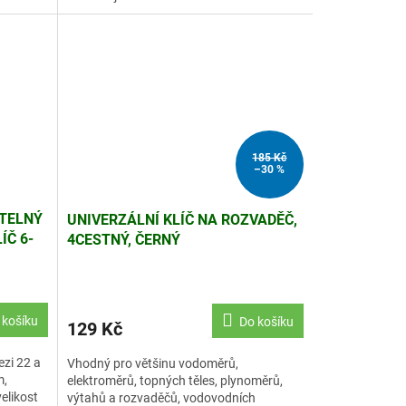
185 Kč
–30 %
ITELNÝ
UNIVERZÁLNÍ KLÍČ NA ROZVADĚČ,
ÍČ 6-
4CESTNÝ, ČERNÝ
 košíku
Do košíku
129 Kč
ezi 22 a
Vhodný pro většinu vodoměrů,
m,
elektroměrů, topných těles, plynoměrů,
elikost
výtahů a rozvaděčů, vodovodních