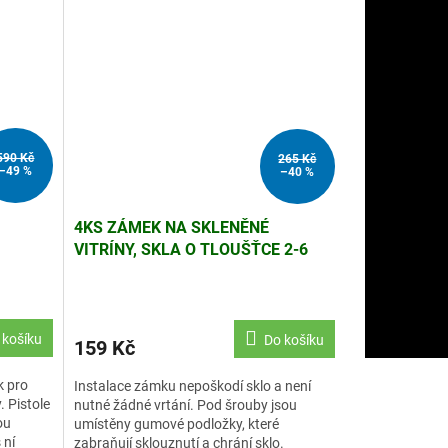
590 Kč
265 Kč
–49 %
–40 %
4KS ZÁMEK NA SKLENĚNÉ
VITRÍNY, SKLA O TLOUŠŤCE 2-6
MM, NENÍ NUTNÉ VRTÁNÍ
 košíku
Do košíku
159 Kč
k pro
Instalace zámku nepoškodí sklo a není
. Pistole
nutné žádné vrtání. Pod šrouby jsou
ou
umístěny gumové podložky, které
 ní
zabraňují sklouznutí a chrání sklo.