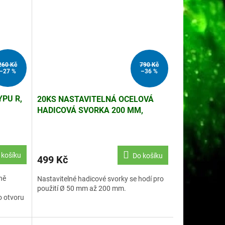
260 Kč
790 Kč
–27 %
–36 %
PU R,
20KS NASTAVITELNÁ OCELOVÁ
HADICOVÁ SVORKA 200 MM,
HADICOVÉ SPONY
 košíku
Do košíku
499 Kč
ně
Nastavitelné hadicové svorky se hodí pro
použití Ø 50 mm až 200 mm.
o otvoru