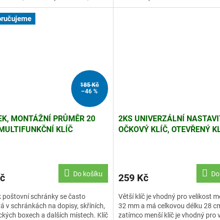
ou odolnost a adhezní...
manipuluje, což...
ručujeme
185 Kč
–46 %
K, MONTÁŽNÍ PRŮMĚR 20
2KS UNIVERZÁLNÍ NASTAV
MULTIFUNKČNÍ KLÍČ
OČKOVÝ KLÍČ, OTEVŘENÝ KL
TNÝ
32 MM
Do košíku
Do
č
259 Kč
 poštovní schránky se často
Větší klíč je vhodný pro velikost m
á v schránkách na dopisy, skříních,
32 mm a má celkovou délku 28 c
ických boxech a dalších místech. Klíč
zatímco menší klíč je vhodný pro v