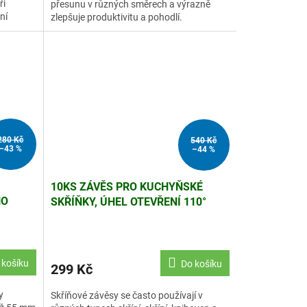
ři
přesunu v různých směrech a výrazně
ní
zlepšuje produktivitu a pohodlí.
280 Kč
540 Kč
–43 %
–44 %
10KS ZÁVĚS PRO KUCHYŇSKÉ
HO
SKŘÍŇKY, ÚHEL OTEVŘENÍ 110°
ERNÁ
 košíku
Do košíku
299 Kč
y
Skříňové závěsy se často používají v