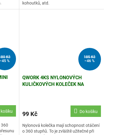
.
kohoutků, atd.
180 Kč
185 Kč
–45 %
–46 %
INI
QWORK 4KS NYLONOVÝCH
KULIČKOVÝCH KOLEČEK NA
NÁBYTEK, NOSNOST 30KG/KS
 košíku
Do košíku
99 Kč
o 360
Nylonová kolečka mají schopnost otáčení
 přesunu
o 360 stupňů. To je zvláště užitečné při