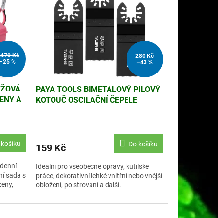
 470 Kč
280 Kč
–25 %
–43 %
ŮŽOVÁ
PAYA TOOLS BIMETALOVÝ PILOVÝ
ENY A
KOTOUČ OSCILAČNÍ ČEPELE
3DÍLNÝ, 34MM, HP24
 košíku
Do košíku
159 Kč
odenní
Ideální pro všeobecné opravy, kutilské
ní sada s
práce, dekorativní lehké vnitřní nebo vnější
ženy,
obložení, polstrování a další.