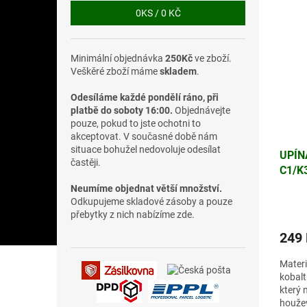
0
KS /
0 KČ
Minimální objednávka
250Kč
ve zboží.
Veškěré zboží máme
skladem
.
Odesíláme každé pondělí ráno, při
platbě do soboty 16:00.
Objednávejte
pouze, pokud to jste ochotni to
akceptovat. V současné době nám
situace bohužel nedovoluje odesílat
UPÍN
častěji.
C1/K
Neumíme objednat větší množství.
Odkupujeme skladové zásoby a pouze
přebytky z nich nabízíme zde.
249
Materi
kobalt
který 
houžev