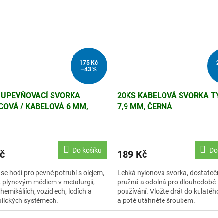
175 Kč
–43 %
 UPEVŇOVACÍ SVORKA
20KS KABELOVÁ SVORKA TY
COVÁ / KABELOVÁ 6 MM,
7,9 MM, ČERNÁ
KOVÁ OCEL
Do košíku
Do
č
189 Kč
 se hodí pro pevné potrubí s olejem,
Lehká nylonová svorka, dostateč
 plynovým médiem v metalurgii,
pružná a odolná pro dlouhodobé
chemikáliích, vozidlech, lodích a
používání. Vložte drát do kulatéh
lických systémech.
a poté utáhněte šroubem.