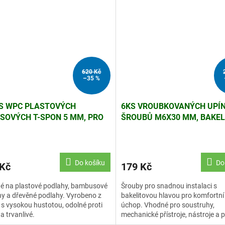
620 Kč
–35 %
S WPC PLASTOVÝCH
6KS VROUBKOVANÝCH UPÍ
SOVÝCH T-SPON 5 MM, PRO
ŠROUBŮ M6X30 MM, BAKEL
BPC TERASY, ŠROUBY
HLAVA
NÉ)
Do košíku
Do
 Kč
179 Kč
é na plastové podlahy, bambusové
Šrouby pro snadnou instalaci s
y a dřevěné podlahy. Vyrobeno z
bakelitovou hlavou pro komfortní
 s vysokou hustotou, odolné proti
úchop. Vhodné pro soustruhy,
 a trvanlivé.
mechanické přístroje, nástroje a př
potravinářská a průmyslové vyba