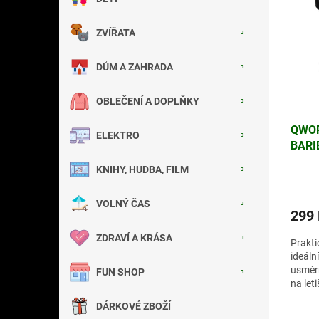
p
p
a
i
r
n
ZVÍŘATA
s
o
e
p
d
l
DŮM A ZAHRADA
r
u
o
k
d
t
OBLEČENÍ A DOPLŇKY
u
ů
QWOR
k
ELEKTRO
BARI
t
M
ů
KNIHY, HUDBA, FILM
VOLNÝ ČAS
299
ZDRAVÍ A KRÁSA
Prakti
ideáln
usměrň
FUN SHOP
na let
prosto
DÁRKOVÉ ZBOŽÍ