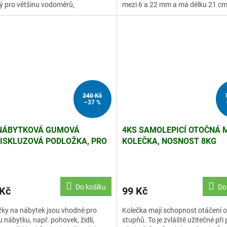
ý pro většinu vodoměrů,
mezi 6 a 22 mm a má délku 21 cm
oměrů, topných...
240 Kč
–37 %
NÁBYTKOVÁ GUMOVÁ
4KS SAMOLEPICÍ OTOČNÁ M
ISKLUZOVÁ PODLOŽKA, PRO
KOLEČKA, NOSNOST 8KG
HNY PODLAHY
Do košíku
Do
 Kč
99 Kč
ky na nábytek jsou vhodné pro
Kolečka mají schopnost otáčení 
u nábytku, např. pohovek, židlí,
stupňů. To je zvláště užitečné při