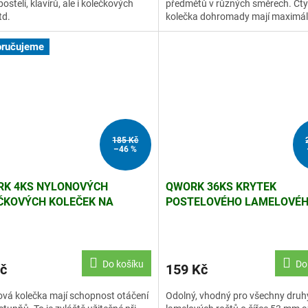
postelí, klavírů, ale i kolečkových
předmětů v různých směrech. Čty
td.
kolečka dohromady mají maximál
nosnost 8 kg.
ručujeme
185 Kč
–46 %
K 4KS NYLONOVÝCH
QWORK 36KS KRYTEK
ČKOVÝCH KOLEČEK NA
POSTELOVÉHO LAMELOVÉ
TEK, NOSNOST 20KG/KS
ROŠTU, 24 BOČNÍCH A 12
STŘEDOVÝCH, 55×9 MM, Č
Do košíku
Do
č
159 Kč
vá kolečka mají schopnost otáčení
Odolný, vhodný pro všechny druh