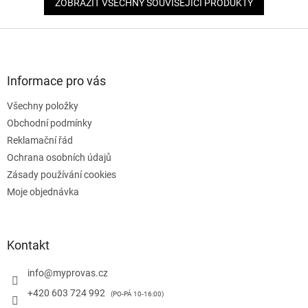
ZOBRAZIT VŠECHNY SOUVISEJÍCÍ PRODUKTY
Z
á
p
a
Informace pro vás
t
Všechny položky
í
Obchodní podmínky
Reklamační řád
Ochrana osobních údajů
Zásady používání cookies
Moje objednávka
Kontakt
info
@
myprovas.cz
+420 603 724 992