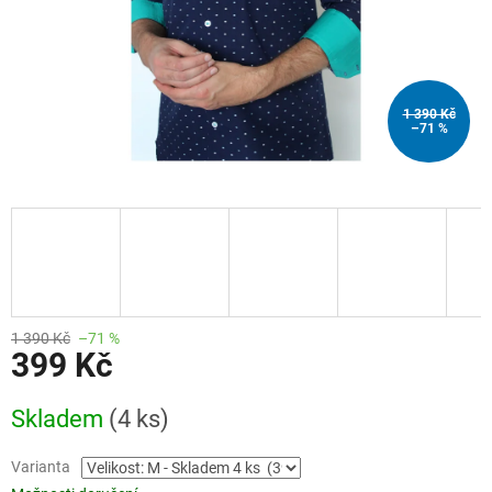
1 390 Kč
–71 %
1 390 Kč
–71 %
399 Kč
Měrná
Skladem
(4 ks)
cena:
Varianta