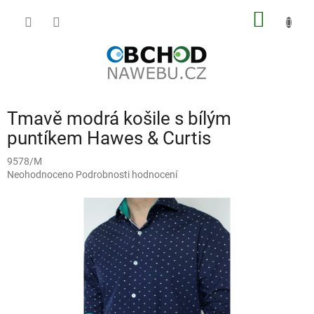
Přejít
NÁKUP
na
obsah
KOŠÍK
Tmavě modrá košile s bílým
puntíkem Hawes & Curtis
9578/M
Průměrné
Neohodnoceno
Podrobnosti hodnocení
hodnocení
produktu
je
0,0
z
5
hvězdiček.