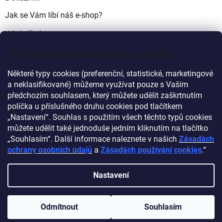
Jak se Vám líbí náš e-shop?
Velmi pěkný
(49%)
Tato webová stránka používá cookies
Ujde to
(17%)
Některé typy cookies (preferenční, statistické, marketingové
Nelíbí se mi
a neklasifikované) můžeme využívat pouze s Vaším
(34%)
předchozím souhlasem, který můžete udělit zaškrtnutím
Počet hlasů:
340
políčka u příslušného druhu cookies pod tlačítkem
„Nastavení“. Souhlas s použitím všech těchto typů cookies
můžete udělit také jednoduše jedním kliknutím na tlačítko
Myprovas.cz
Obchodnawebu.cz
„Souhlasím“. Další informace naleznete v našich
Zásadách
ochrany osobních údajů
a
Zásadách používání cookies
.“
Nastavení
Vytvořil Shoptet
Odmítnout
Souhlasím
Copyright 2026
Obchodnawebu
. Všechna práva vyhrazena.