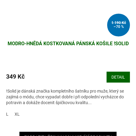
1 190 Kč
–70 %
MODRO-HNĚDÁ KOSTKOVANÁ PÁNSKÁ KOŠILE !SOLID
349 Kč
DETAIL
!Solid je dánská značka kompletního šatníku pro muže, který se
zajímá o módu, chce vypadat dobře i při odpolední vycházce do
potravin a dokáže docenit špičkovou kvalitu...
L
XL