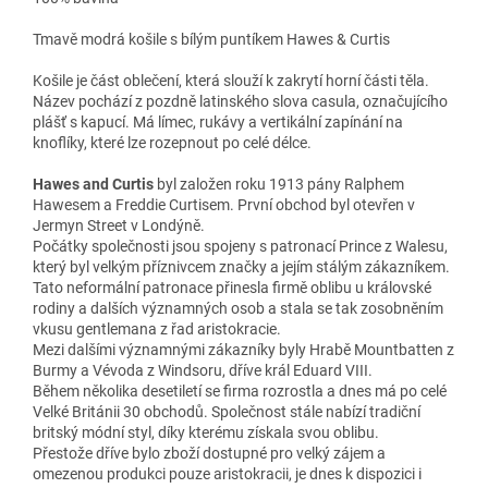
Tmavě modrá košile s bílým puntíkem Hawes & Curtis
Košile je část oblečení, která slouží k zakrytí horní části těla.
Název pochází z pozdně latinského slova casula, označujícího
plášť s kapucí. Má límec, rukávy a vertikální zapínání na
knoflíky, které lze rozepnout po celé délce.
Hawes and Curtis
byl založen roku 1913 pány Ralphem
Hawesem a Freddie Curtisem. První obchod byl otevřen v
Jermyn Street v Londýně.
Počátky společnosti jsou spojeny s patronací Prince z Walesu,
který byl velkým příznivcem značky a jejím stálým zákazníkem.
Tato neformální patronace přinesla firmě oblibu u královské
rodiny a dalších významných osob a stala se tak zosobněním
vkusu gentlemana z řad aristokracie.
Mezi dalšími významnými zákazníky byly Hrabě Mountbatten z
Burmy a Vévoda z Windsoru, dříve král Eduard VIII.
Během několika desetiletí se firma rozrostla a dnes má po celé
Velké Británii 30 obchodů. Společnost stále nabízí tradiční
britský módní styl, díky kterému získala svou oblibu.
Přestože dříve bylo zboží dostupné pro velký zájem a
omezenou produkci pouze aristokracii, je dnes k dispozici i