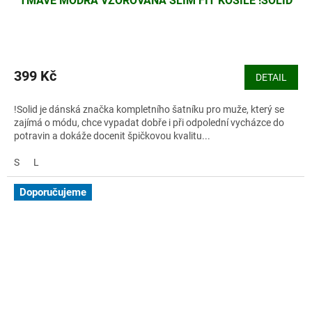
TMAVĚ MODRÁ VZOROVANÁ SLIM FIT KOŠILE !SOLID
399 Kč
DETAIL
!Solid je dánská značka kompletního šatníku pro muže, který se
zajímá o módu, chce vypadat dobře i při odpolední vycházce do
potravin a dokáže docenit špičkovou kvalitu...
S
L
Doporučujeme