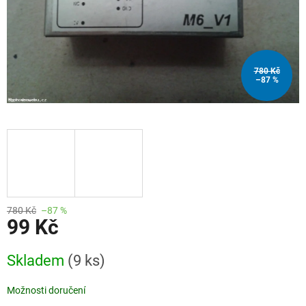
780 Kč
–87 %
780 Kč
–87 %
99 Kč
Měrná
Skladem
(9 ks)
cena:
Možnosti doručení