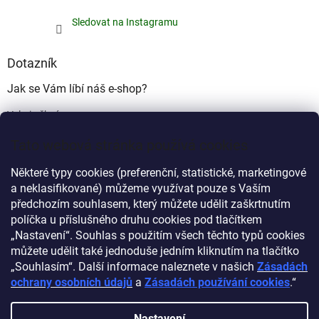
Sledovat na Instagramu
Dotazník
Jak se Vám líbí náš e-shop?
Velmi pěkný
(49%)
Tato webová stránka používá cookies
Ujde to
(17%)
Některé typy cookies (preferenční, statistické, marketingové
Nelíbí se mi
a neklasifikované) můžeme využívat pouze s Vaším
(34%)
předchozím souhlasem, který můžete udělit zaškrtnutím
Počet hlasů:
340
políčka u příslušného druhu cookies pod tlačítkem
„Nastavení“. Souhlas s použitím všech těchto typů cookies
můžete udělit také jednoduše jedním kliknutím na tlačítko
Myprovas.cz
Obchodnawebu.cz
„Souhlasím“. Další informace naleznete v našich
Zásadách
ochrany osobních údajů
a
Zásadách používání cookies
.“
Nastavení