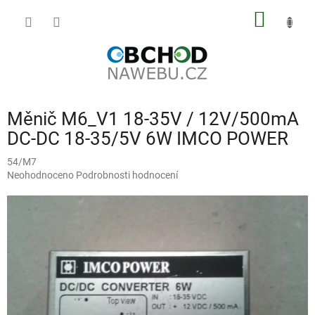
Přejít
NÁKUP
na
obsah
KOŠÍK
Měnič M6_V1 18-35V / 12V/500mA
DC-DC 18-35/5V 6W IMCO POWER
54/M7
Průměrné
Neohodnoceno
Podrobnosti hodnocení
hodnocení
produktu
je
0,0
z
5
hvězdiček.