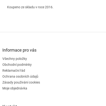
Koupeno ze skladu v roce 2016.
Z
á
p
a
Informace pro vás
t
Všechny položky
í
Obchodní podmínky
Reklamační řád
Ochrana osobních údajů
Zásady používání cookies
Moje objednávka