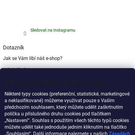
Sledovat na Instagramu
Dotazník
Jak se Vám líbí náš e-shop?
Velmi pěkný
(49%)
Tato webová stránka používá cookies
Ujde to
(17%)
Některé typy cookies (preferenční, statistické, marketingové
Nelíbí se mi
a neklasifikované) můžeme využívat pouze s Vaším
(34%)
předchozím souhlasem, který můžete udělit zaškrtnutím
Počet hlasů:
340
políčka u příslušného druhu cookies pod tlačítkem
„Nastavení“. Souhlas s použitím všech těchto typů cookies
můžete udělit také jednoduše jedním kliknutím na tlačítko
Myprovas.cz
Obchodnawebu.cz
„Souhlasím“. Další informace naleznete v našich
Zásadách