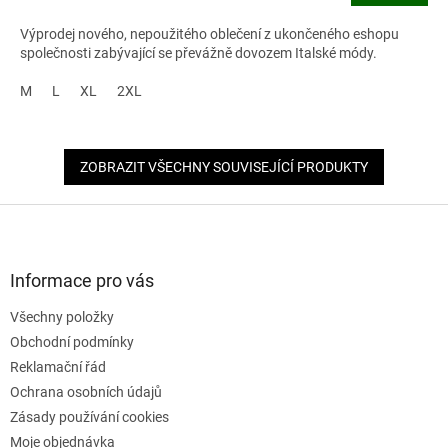
Výprodej nového, nepoužitého oblečení z ukončeného eshopu
společnosti zabývající se převážně dovozem Italské módy.
M
L
XL
2XL
ZOBRAZIT VŠECHNY SOUVISEJÍCÍ PRODUKTY
Z
á
p
a
Informace pro vás
t
Všechny položky
í
Obchodní podmínky
Reklamační řád
Ochrana osobních údajů
Zásady používání cookies
Moje objednávka