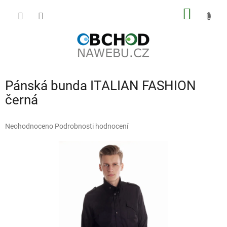
Přejít
NÁKUP
na
obsah
KOŠÍK
Pánská bunda ITALIAN FASHION
černá
Průměrné
Neohodnoceno
Podrobnosti hodnocení
hodnocení
produktu
je
0,0
z
5
hvězdiček.