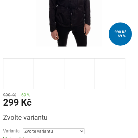
990 Kč
–69 %
990 Kč
–69 %
299 Kč
Měrná
Zvolte variantu
cena:
Varianta