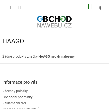
Přejít
NÁKUP
na
obsah
KOŠÍK
HAAGO
Žádné produkty značky
HAAGO
nebyly nalezeny...
Z
á
p
a
Informace pro vás
t
Všechny položky
í
Obchodní podmínky
Reklamační řád