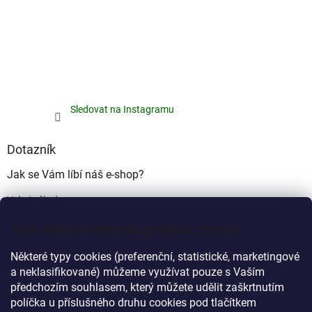
Sledovat na Instagramu
Dotazník
Jak se Vám líbí náš e-shop?
Velmi pěkný
(49%)
Tato webová stránka používá cookies
Ujde to
(17%)
Některé typy cookies (preferenční, statistické, marketingové
Nelíbí se mi
a neklasifikované) můžeme využívat pouze s Vaším
(34%)
předchozím souhlasem, který můžete udělit zaškrtnutím
Počet hlasů:
340
políčka u příslušného druhu cookies pod tlačítkem