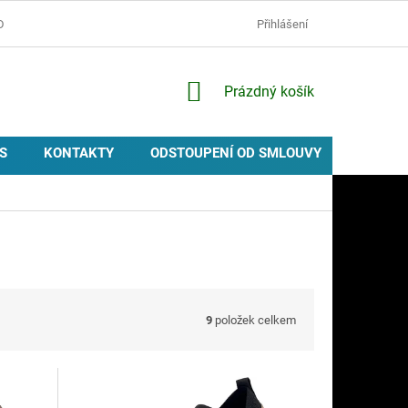
D
OCHRANA OSOBNÍCH ÚDAJŮ
ZÁSADY POUŽÍVÁNÍ COOKIES
Přihlášení
NÁKUPNÍ
Prázdný košík
KOŠÍK
S
KONTAKTY
ODSTOUPENÍ OD SMLOUVY
PROVIZ
9
položek celkem