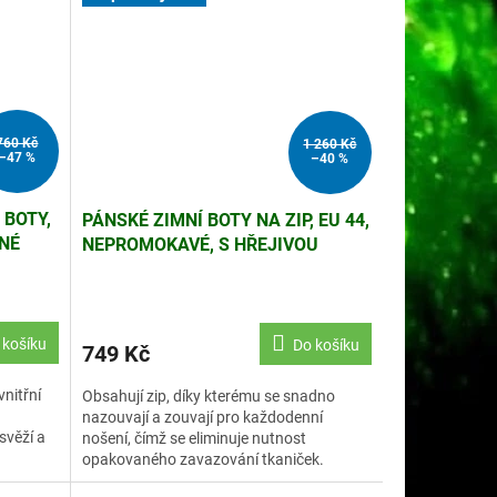
760 Kč
1 260 Kč
–47 %
–40 %
 BOTY,
PÁNSKÉ ZIMNÍ BOTY NA ZIP, EU 44,
ENÉ
NEPROMOKAVÉ, S HŘEJIVOU
PODŠÍVKOU, PROTISKLUZOVÉ
 košíku
Do košíku
749 Kč
nitřní
Obsahují zip, díky kterému se snadno
nazouvají a zouvají pro každodenní
svěží a
nošení, čímž se eliminuje nutnost
opakovaného zavazování tkaniček.