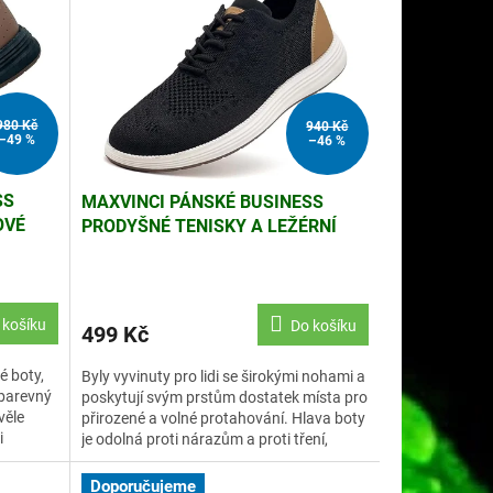
980 Kč
940 Kč
–49 %
–46 %
SS
MAXVINCI PÁNSKÉ BUSINESS
OVÉ
PRODYŠNÉ TENISKY A LEŽÉRNÍ
OBLEKOVÉ BOTY, EU45
 košíku
Do košíku
499 Kč
é boty,
Byly vyvinuty pro lidi se širokými nohami a
obarevný
poskytují svým prstům dostatek místa pro
věle
přirozené a volné protahování. Hlava boty
i
je odolná proti nárazům a proti tření,
efektivně...
Doporučujeme