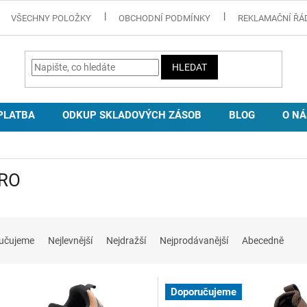
VŠECHNY POLOŽKY
OBCHODNÍ PODMÍNKY
REKLAMAČNÍ ŘÁ
HLEDAT
PLATBA
ODKUP SKLADOVÝCH ZÁSOB
BLOG
O NÁ
RO
učujeme
Nejlevnější
Nejdražší
Nejprodávanější
Abecedně
Doporučujeme