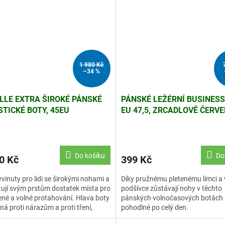
1 980 Kč
–34 %
ILLE EXTRA ŠIROKÉ PÁNSKÉ
PÁNSKÉ LEŽÉRNÍ BUSINESS
STICKÉ BOTY, 45EU
EU 47,5, ZRCADLOVĚ ČERV
Do košíku
Do
0 Kč
399 Kč
yvinuty pro lidi se širokými nohami a
Díky pružnému pletenému límci a v
ují svým prstům dostatek místa pro
podšívce zůstávají nohy v těchto
ené a volné protahování. Hlava boty
pánských volnočasových botách 
lná proti nárazům a proti tření,
pohodlné po celý den.
ně...