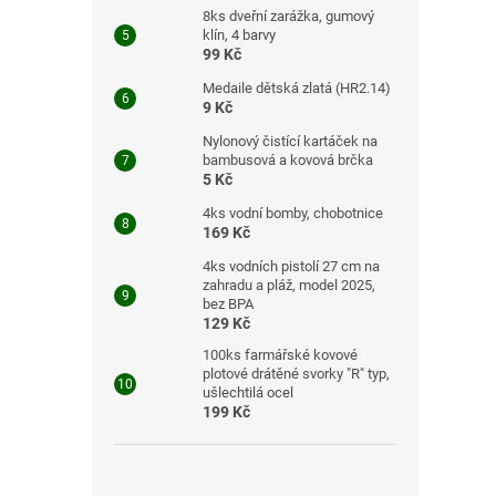
8ks dveřní zarážka, gumový
klín, 4 barvy
99 Kč
Medaile dětská zlatá (HR2.14)
9 Kč
Nylonový čistící kartáček na
bambusová a kovová brčka
5 Kč
4ks vodní bomby, chobotnice
169 Kč
4ks vodních pistolí 27 cm na
zahradu a pláž, model 2025,
bez BPA
129 Kč
100ks farmářské kovové
plotové drátěné svorky "R" typ,
ušlechtilá ocel
199 Kč