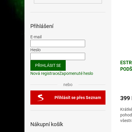
Přihlášení
E-mail
Heslo
ESTR
PŘIHLÁSIT SE
PODŠ
Nová registrace
Zapomenuté heslo
nebo
399
Přihlásit se přes Seznam
Krátké
pohodl
všestr
Nákupní košík