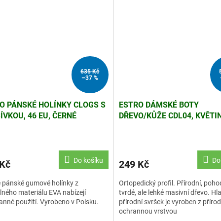
635 Kč
–37 %
O PÁNSKÉ HOLÍNKY CLOGS S
ESTRO DÁMSKÉ BOTY
ÍVKOU, 46 EU, ČERNÉ
DŘEVO/KŮŽE CDL04, KVĚTIN
38
Do košíku
Do
 Kč
249 Kč
 pánské gumové holínky z
Ortopedický profil. Přírodní, poho
ného materiálu EVA nabízejí
tvrdé, ale lehké masivní dřevo. Hl
anné použití. Vyrobeno v Polsku.
přírodní svršek je vyroben z přírod
ochrannou vrstvou