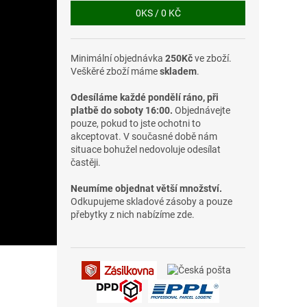
0
KS /
0 KČ
Minimální objednávka
250Kč
ve zboží.
Veškěré zboží máme
skladem
.
Odesíláme každé pondělí ráno, při
platbě do soboty 16:00.
Objednávejte
pouze, pokud to jste ochotni to
akceptovat. V současné době nám
situace bohužel nedovoluje odesílat
častěji.
Neumíme objednat větší množství.
Odkupujeme skladové zásoby a pouze
přebytky z nich nabízíme zde.