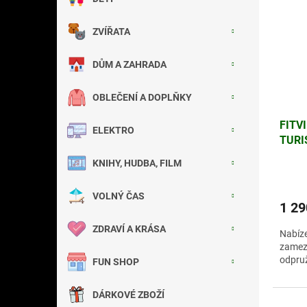
p
p
a
i
r
n
ZVÍŘATA
s
o
e
p
d
l
DŮM A ZAHRADA
r
u
o
k
d
t
OBLEČENÍ A DOPLŇKY
u
ů
FITV
k
ELEKTRO
TURI
t
TREK
ů
KNIHY, HUDBA, FILM
RYC
VOLNÝ ČAS
1 29
ZDRAVÍ A KRÁSA
Nabíze
zamezí
odpruž
FUN SHOP
DÁRKOVÉ ZBOŽÍ