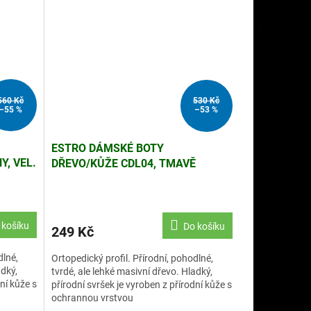
560 Kč
530 Kč
–55 %
–53 %
ESTRO DÁMSKÉ BOTY
Y, VEL.
DŘEVO/KŮŽE CDL04, TMAVĚ
MODRÉ, VEL. 38
 košíku
Do košíku
249 Kč
dlné,
Ortopedický profil. Přírodní, pohodlné,
adký,
tvrdé, ale lehké masivní dřevo. Hladký,
ní kůže s
přírodní svršek je vyroben z přírodní kůže s
ochrannou vrstvou