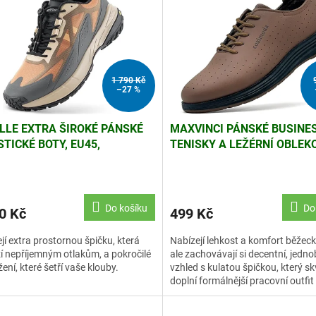
1 790 Kč
–27 %
ILLE EXTRA ŠIROKÉ PÁNSKÉ
MAXVINCI PÁNSKÉ BUSINE
STICKÉ BOTY, EU45,
TENISKY A LEŽÉRNÍ OBLEK
INGOVÉ BOTY S
BOTY, MATTE BROWN, EU45
HLOŠNĚROVÁNÍM
Do košíku
Do
0 Kč
499 Kč
jí extra prostornou špičku, která
Nabízejí lehkost a komfort běžeck
 nepříjemným otlakům, a pokročilé
ale zachovávají si decentní, jedn
ení, které šetří vaše klouby.
vzhled s kulatou špičkou, který sk
doplní formálnější pracovní outfit 
volnočasový šatník.