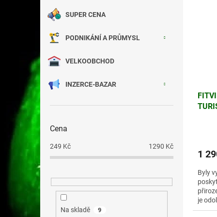
SUPER CENA
PODNIKÁNÍ A PRŮMYSL
VELKOOBCHOD
INZERCE-BAZAR
FITV
TURI
Cena
249
Kč
1290
Kč
1 29
Byly v
poskyt
přiroz
je odo
efektiv
Na skladě
9