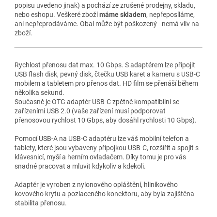
popisu uvedeno jinak) a pochází ze zrušené prodejny, skladu,
nebo eshopu. Veškeré zboží
máme skladem
, nepřeposíláme,
ani nepřeprodáváme. Obal může být poškozený - nemá vliv na
zboží.
Rychlost přenosu dat max. 10 Gbps. S adaptérem lze připojit
USB flash disk, pevný disk, čtečku USB karet a kameru s USB-C
mobilem a tabletem pro přenos dat. HD film se přenáší během
několika sekund.
Současně je OTG adaptér USB-C zpětně kompatibilní se
zařízeními USB 2.0 (vaše zařízení musí podporovat
přenosovou rychlost 10 Gbps, aby dosáhl rychlosti 10 Gbps).
Pomocí USB-A na USB-C adaptéru lze váš mobilní telefon a
tablety, které jsou vybaveny přípojkou USB-C, rozšířit a spojit s
klávesnicí, myší a herním ovladačem. Díky tomu je pro vás
snadné pracovat a mluvit kdykoliv a kdekoli.
Adaptér je vyroben z nylonového opláštění, hliníkového
kovového krytu a pozlaceného konektoru, aby byla zajištěna
stabilita přenosu.