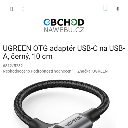
Přejít
NÁKUP
na
obsah
KOŠÍK
UGREEN OTG adaptér USB-C na USB-
A, černý, 10 cm
6312/5282
Průměrné
Neohodnoceno
Podrobnosti hodnocení
Značka:
UGREEN
hodnocení
produktu
je
0,0
z
5
hvězdiček.