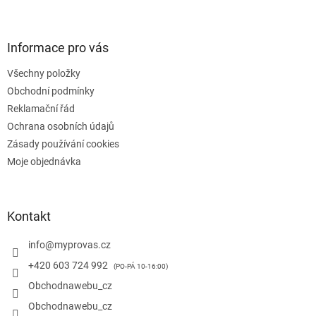
Z
á
p
a
Informace pro vás
t
Všechny položky
í
Obchodní podmínky
Reklamační řád
Ochrana osobních údajů
Zásady používání cookies
Moje objednávka
Kontakt
info
@
myprovas.cz
+420 603 724 992
Obchodnawebu_cz
Obchodnawebu_cz