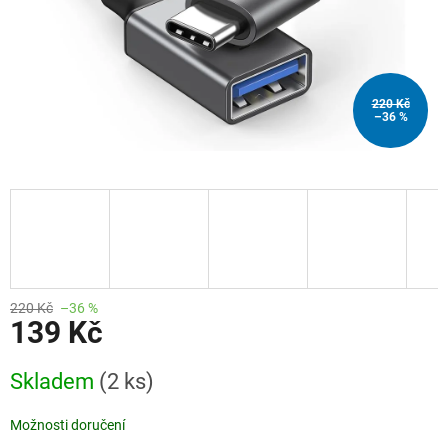
220 Kč
–36 %
220 Kč
–36 %
139 Kč
Měrná
Skladem
(2 ks)
cena:
Možnosti doručení