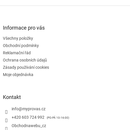
Z
á
p
a
Informace pro vás
t
Všechny položky
í
Obchodní podmínky
Reklamační řád
Ochrana osobních údajů
Zásady používání cookies
Moje objednávka
Kontakt
info
@
myprovas.cz
+420 603 724 992
Obchodnawebu_cz