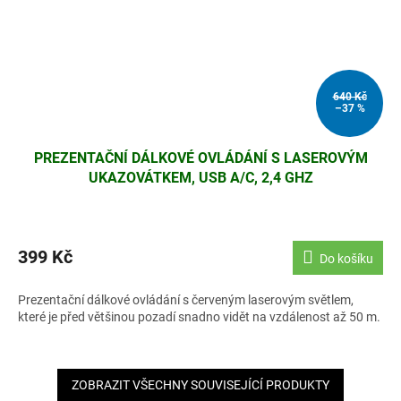
640 Kč
–37 %
PREZENTAČNÍ DÁLKOVÉ OVLÁDÁNÍ S LASEROVÝM
UKAZOVÁTKEM, USB A/C, 2,4 GHZ
399 Kč
Do košíku
Prezentační dálkové ovládání s červeným laserovým světlem,
které je před většinou pozadí snadno vidět na vzdálenost až 50 m.
ZOBRAZIT VŠECHNY SOUVISEJÍCÍ PRODUKTY