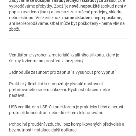
Zabýváme se
odkupem nadbytečných skladových zásob
. Zde
vyprodáváme přebytky. Zboží je
nové, nepoužité
(pokud není v
popisu uvedeno jinak) a pochází ze zrušené prodejny, skladu,
nebo eshopu. Veškeré zboží
máme skladem
, nepřeposíláme,
ani nepřeprodáváme. Obal může být poškozený - nemá vliv na
zboží.
Ventilátor je vyroben z materiálů kvalitního silikonu, který je
šetrný k životnímu prostředí a bezpečný.
Jednoduše zasunout pro zapnutí a vysunout pro vypnutí.
Praktický flexibilní krk umožňuje plynulé nastavení
preferovaného směru chlazení. Rychlost otáčení nelze
nastavit.
USB ventilátor s USB-C konektorem je prakticky tichý a neruší
proto při koncentraci nebo důležitém telefonování.
Pohodlné proudění vzduchu, bez komplikovaných předvoleb a
bez nutnosti instalace další aplikace.