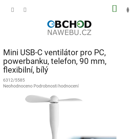
Přejít
NÁKUP
na
obsah
KOŠÍK
Mini USB-C ventilátor pro PC,
powerbanku, telefon, 90 mm,
flexibilní, bílý
6312/5585
Průměrné
Neohodnoceno
Podrobnosti hodnocení
hodnocení
produktu
je
0,0
z
5
hvězdiček.