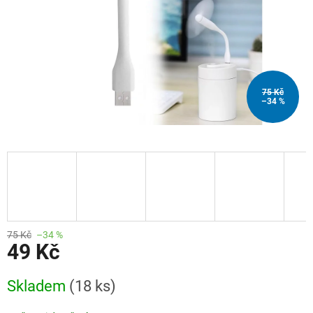
75 Kč
–34 %
75 Kč
–34 %
49 Kč
Měrná
Skladem
(18 ks)
cena: