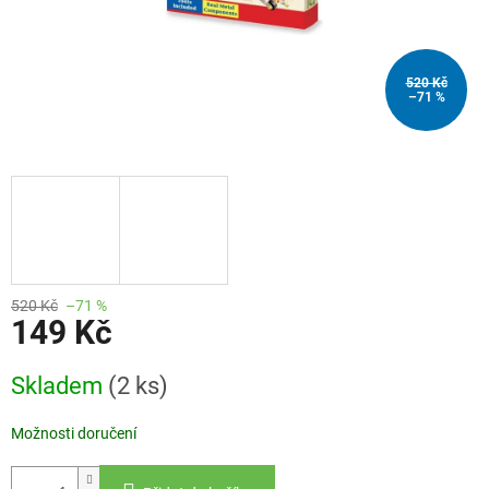
520 Kč
–71 %
520 Kč
–71 %
149 Kč
Měrná
Skladem
(2 ks)
cena:
Možnosti doručení