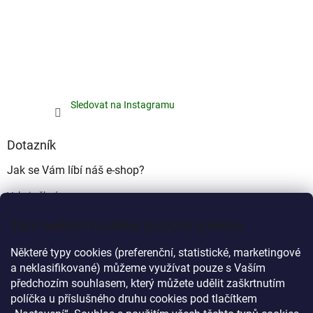
Sledovat na Instagramu
Dotazník
Jak se Vám líbí náš e-shop?
Velmi pěkný
(49%)
Tato webová stránka používá cookies
Ujde to
(17%)
Některé typy cookies (preferenční, statistické, marketingové
Nelíbí se mi
a neklasifikované) můžeme využívat pouze s Vaším
(34%)
předchozím souhlasem, který můžete udělit zaškrtnutím
Počet hlasů:
340
políčka u příslušného druhu cookies pod tlačítkem