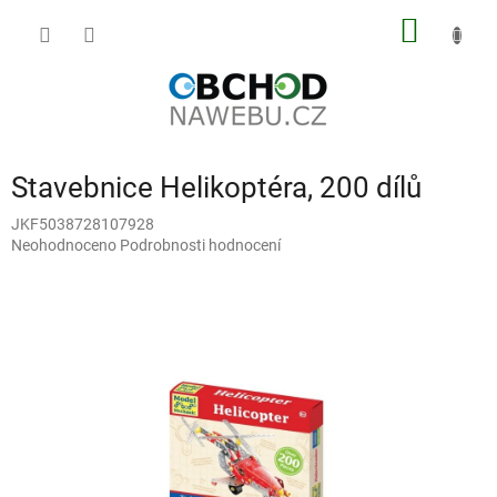
Přejít
NÁKUP
na
obsah
KOŠÍK
Stavebnice Helikoptéra, 200 dílů
JKF5038728107928
Průměrné
Neohodnoceno
Podrobnosti hodnocení
hodnocení
produktu
je
0,0
z
5
hvězdiček.