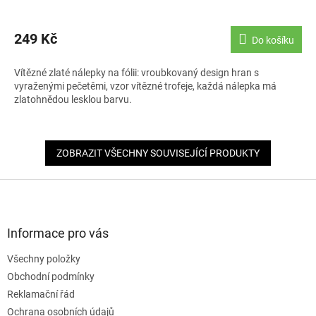
249 Kč
Do košíku
Vítězné zlaté nálepky na fólii: vroubkovaný design hran s
vyraženými pečetěmi, vzor vítězné trofeje, každá nálepka má
zlatohnědou lesklou barvu.
ZOBRAZIT VŠECHNY SOUVISEJÍCÍ PRODUKTY
Z
á
p
a
Informace pro vás
t
Všechny položky
í
Obchodní podmínky
Reklamační řád
Ochrana osobních údajů