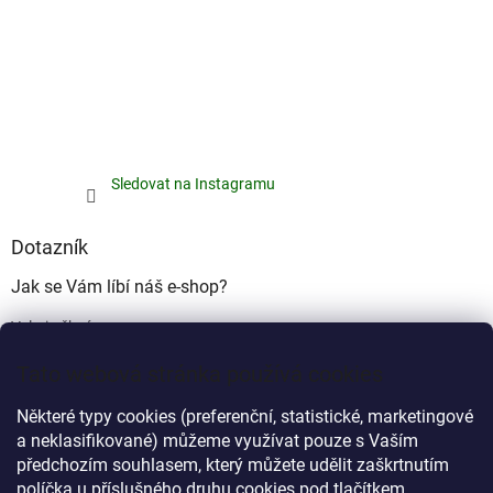
Sledovat na Instagramu
Dotazník
Jak se Vám líbí náš e-shop?
Velmi pěkný
(49%)
Tato webová stránka používá cookies
Ujde to
(17%)
Některé typy cookies (preferenční, statistické, marketingové
Nelíbí se mi
a neklasifikované) můžeme využívat pouze s Vaším
(34%)
předchozím souhlasem, který můžete udělit zaškrtnutím
Počet hlasů:
340
políčka u příslušného druhu cookies pod tlačítkem