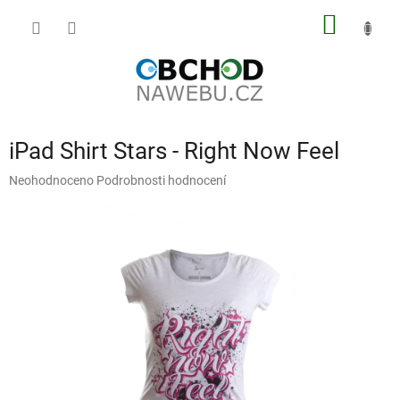
Přejít
NÁKUP
na
obsah
KOŠÍK
iPad Shirt Stars - Right Now Feel
Průměrné
Neohodnoceno
Podrobnosti hodnocení
hodnocení
produktu
je
0,0
z
5
hvězdiček.