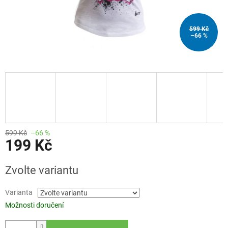
599 Kč
–66 %
599 Kč
–66 %
199 Kč
Měrná
Zvolte variantu
cena:
Varianta
Možnosti doručení