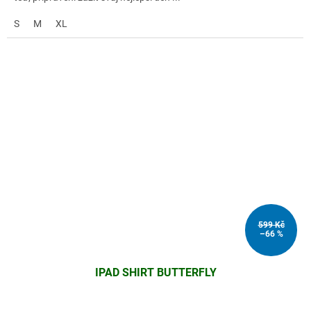
S
M
XL
599 Kč
–66 %
IPAD SHIRT BUTTERFLY