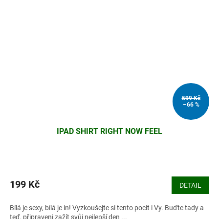
599 Kč
–66 %
IPAD SHIRT RIGHT NOW FEEL
199 Kč
DETAIL
Bílá je sexy, bílá je in! Vyzkoušejte si tento pocit i Vy. Buďte tady a
teď, připraveni zažít svůj nejlepší den ...