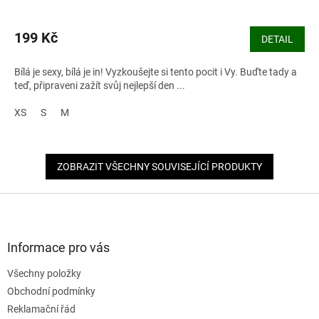
199 Kč
DETAIL
Bílá je sexy, bílá je in! Vyzkoušejte si tento pocit i Vy. Buďte tady a
teď, připraveni zažít svůj nejlepší den ...
XS
S
M
ZOBRAZIT VŠECHNY SOUVISEJÍCÍ PRODUKTY
Z
á
p
a
Informace pro vás
t
Všechny položky
í
Obchodní podmínky
Reklamační řád