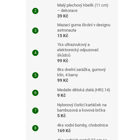
Malý plechový kbelík (11 cm)
– dekorace
39 Kč
Mazací guma školní v designu
astronauta
15 Kč
1ks ultrazvukový a
elektronický odpuzovač
škůdců
99 Kč
8ks dveřní zarážka, gumový
klín, 4 barvy
99 Kč
Medaile dětská zlatá (HR2.14)
9 Kč
Nylonový čistící kartáček na
bambusová a kovová brčka
5 Kč
4ks vodní bomby, chobotnice
169 Kč