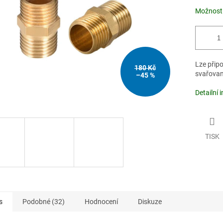
Možnosti
Lze připo
180 Kč
svařovano
–45 %
Detailní 
TISK
s
Podobné (32)
Hodnocení
Diskuze