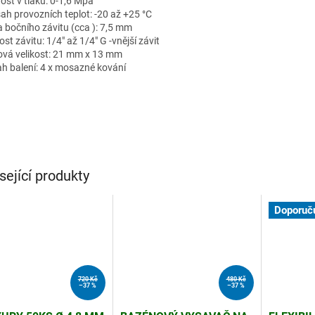
ost v tlaku: 0-1,6 Mpa
ah provozních teplot: -20 až +25 °C
a bočního závitu (cca ): 7,5 mm
ost závitu: 1/4" až 1/4" G -vnější závit
ová velikost: 21 mm x 13 mm
h balení: 4 x mosazné kování
sející produkty
Doporuč
720 Kč
480 Kč
–37 %
–37 %