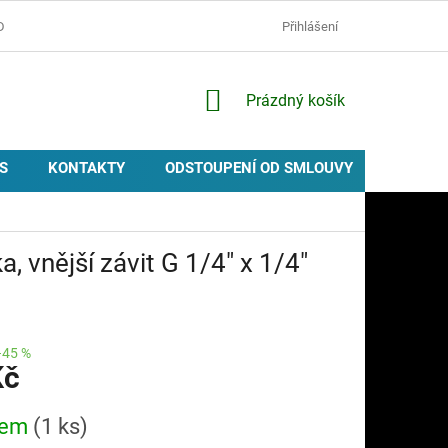
D
OCHRANA OSOBNÍCH ÚDAJŮ
ZÁSADY POUŽÍVÁNÍ COOKIES
Přihlášení
NÁKUPNÍ
Prázdný košík
KOŠÍK
S
KONTAKTY
ODSTOUPENÍ OD SMLOUVY
PROVIZ
 vnější závit G 1/4" x 1/4"
–45 %
Kč
dem
(1 ks)