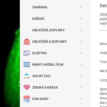
Det
ZAHRADA
Zab
NÁŘADÍ
popi
nepř
OBLEČENÍ, DOPLŇKY
OBLEČENÍ A DOPLŇKY
Mosaz
Vnějš
ELEKTRO
Tvar
KNIHY, HUDBA, FILM
Má š
VOLNÝ ČAS
Lze 
ZDRAVÍ A KRÁSA
Spec
Mate
Hmot
FUN SHOP
Barv