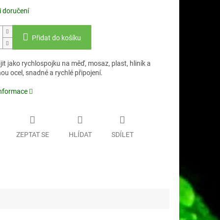
 doručení
Přidat do košíku
jit jako rychlospojku na měď, mosaz, plast, hliník a
u ocel, snadné a rychlé připojení.
informace
ZEPTAT SE
HLÍDAT
SDÍLET