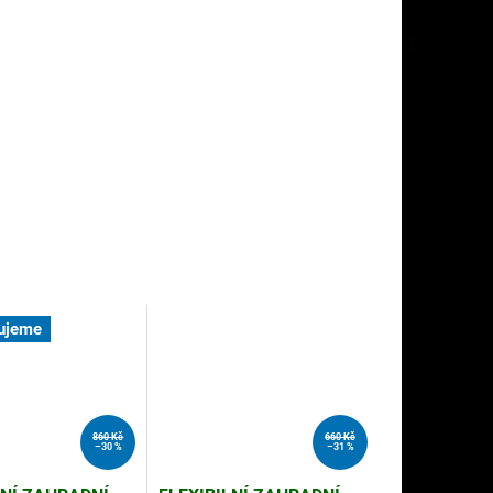
ujeme
860 Kč
660 Kč
–30 %
–31 %