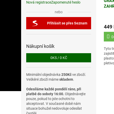
GRAX
Nová registrace
Zapomenuté heslo
ZAHR
nebo
Přihlásit se přes Seznam
449
D
Nákupní košík
Tyto t
zajist
0
KS /
0 KČ
plasto
pletivo
obruby
Minimální objednávka
250Kč
ve zboží.
Veškěré zboží máme
skladem
.
Odesíláme každé pondělí ráno, při
platbě do soboty 16:00.
Objednávejte
pouze, pokud to jste ochotni to
akceptovat. V současné době nám
situace bohužel nedovoluje odesílat
častěji.