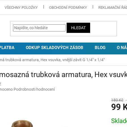
VŠECHNY POLOŽKY
OBCHODNÍ PODMÍNKY
REKLAMAČNÍ ŘÁ
HLEDAT
PLATBA
ODKUP SKLADOVÝCH ZÁSOB
BLOG
O NÁ
á trubková armatura, Hex vsuvka, vnější závit G 1/4" x 1/4"
mosazná trubková armatura, Hex vsuvka,
2
né
noceno
Podrobnosti hodnocení
ní
u
180 Kč
99 
Měrná
Skla
cena:
ek.