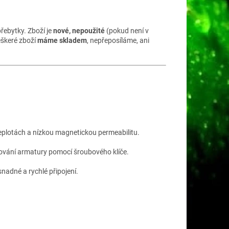
řebytky. Zboží je
nové, nepoužité
(pokud není v
eškeré zboží
máme skladem
, nepřeposíláme, ani
teplotách a nízkou magnetickou permeabilitu.
zování armatury pomocí šroubového klíče.
snadné a rychlé připojení.