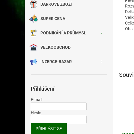
Pevn
DÁRKOVÉ ZBOŽÍ
Rozs
Délk
Velik
SUPER CENA
Celk
Obsa
PODNIKÁNÍ A PRŮMYSL
VELKOOBCHOD
INZERCE-BAZAR
Souvi
Přihlášení
E-mail
Heslo
PŘIHLÁSIT SE