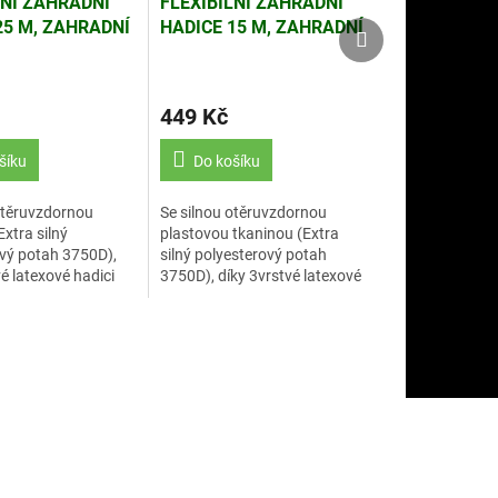
LNÍ ZAHRADNÍ
FLEXIBILNÍ ZAHRADNÍ
25 M, ZAHRADNÍ
HADICE 15 M, ZAHRADNÍ
Další
Další
produkt
produkt
PRCHA S 10
RUČNÍ SPRCHA S 10
MI
FUNKCEMI
449 Kč
šíku
Do košíku
otěruvzdornou
Se silnou otěruvzdornou
Extra silný
plastovou tkaninou (Extra
vý potah 3750D),
silný polyesterový potah
é latexové hadici
3750D), díky 3vrstvé latexové
 životnost.
hadici má dlouhou životnost.