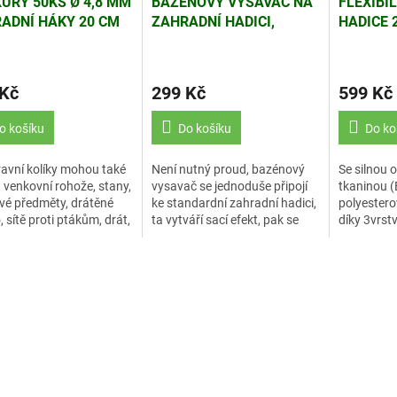
URY 50KS Ø 4,8 MM
BAZÉNOVÝ VYSAVAČ NA
FLEXIBI
ADNÍ HÁKY 20 CM
ZAHRADNÍ HADICI,
HADICE 
TELESKOPICKÁ TYČ
RUČNÍ S
FUNKCE
 Kč
299 Kč
599 Kč
o košíku
Do košíku
Do ko
ravní kolíky mohou také
Není nutný proud, bazénový
Se silnou 
it venkovní rohože, stany,
vysavač se jednoduše připojí
tkaninou (
vé předměty, drátěné
ke standardní zahradní hadici,
polyestero
, sítě proti ptákům, drát,
ta vytváří sací efekt, pak se
díky 3vrstv
 a zvířecí ploty.
nečistoty, listy nebo písek
má dlouhou
nasávají přímo do
síťovaného...