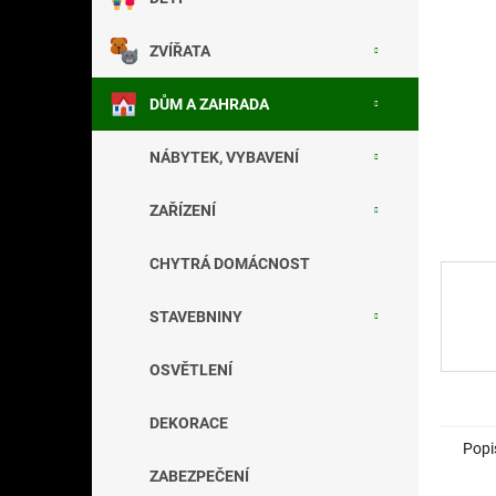
a
n
ZVÍŘATA
e
l
DŮM A ZAHRADA
NÁBYTEK, VYBAVENÍ
ZAŘÍZENÍ
CHYTRÁ DOMÁCNOST
STAVEBNINY
OSVĚTLENÍ
DEKORACE
Popi
ZABEZPEČENÍ