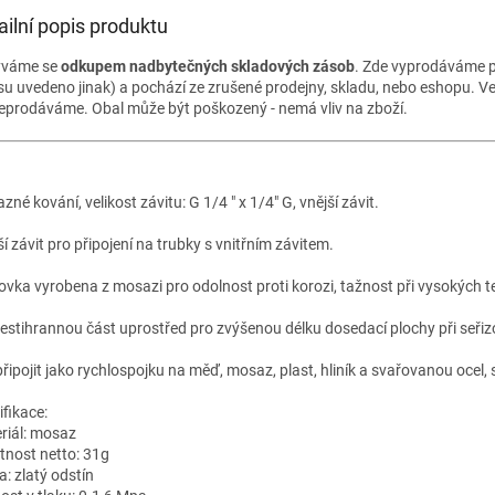
ailní popis produktu
ýváme se
odkupem nadbytečných skladových zásob
. Zde vyprodáváme p
su uvedeno jinak) a pochází ze zrušené prodejny, skladu, nebo eshopu. V
eprodáváme. Obal může být poškozený - nemá vliv na zboží.
né kování, velikost závitu: G 1/4 " x 1/4" G, vnější závit.
í závit pro připojení na trubky s vnitřním závitem.
ovka vyrobena z mosazi pro odolnost proti korozi, tažnost při vysokých 
estihrannou část uprostřed pro zvýšenou délku dosedací plochy při seři
připojit jako rychlospojku na měď, mosaz, plast, hliník a svařovanou ocel, 
ifikace:
riál: mosaz
nost netto: 31g
a: zlatý odstín