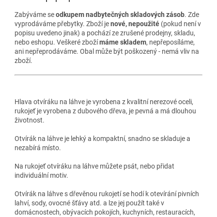
Zabýváme se
odkupem nadbytečných skladových zásob
. Zde
vyprodáváme přebytky. Zboží je
nové, nepoužité
(pokud není v
popisu uvedeno jinak) a pochází ze zrušené prodejny, skladu,
nebo eshopu. Veškeré zboží
máme skladem
, nepřeposíláme,
ani nepřeprodáváme. Obal může být poškozený - nemá vliv na
zboží.
Hlava otvíráku na láhve je vyrobena z kvalitní nerezové oceli,
rukojeť je vyrobena z dubového dřeva, je pevná a má dlouhou
životnost.
Otvírák na láhve je lehký a kompaktní, snadno se skladuje a
nezabírá místo.
Na rukojeť otvíráku na láhve můžete psát, nebo přidat
individuální motiv.
Otvírák na láhve s dřevěnou rukojetí se hodí k otevírání pivních
lahví, sody, ovocné šťávy atd. a lze jej použít také v
domácnostech, obývacích pokojích, kuchyních, restauracích,