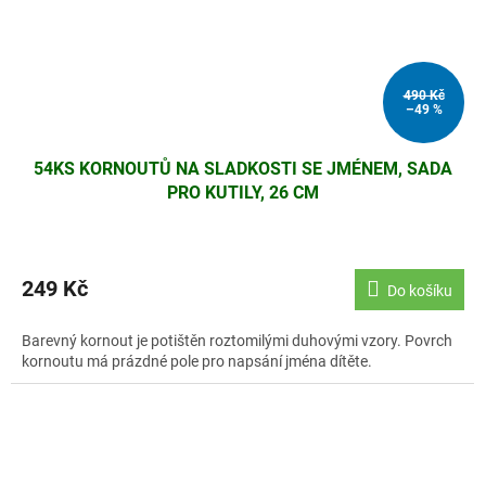
490 Kč
–49 %
54KS KORNOUTŮ NA SLADKOSTI SE JMÉNEM, SADA
PRO KUTILY, 26 CM
249 Kč
Do košíku
Barevný kornout je potištěn roztomilými duhovými vzory. Povrch
kornoutu má prázdné pole pro napsání jména dítěte.