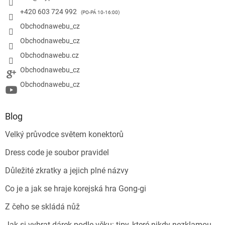
+420 603 724 992
Obchodnawebu_cz
Obchodnawebu_cz
Obchodnawebu.cz
Obchodnawebu_cz
Obchodnawebu_cz
Blog
Velký průvodce světem konektorů
Dress code je soubor pravidel
Důležité zkratky a jejich plné názvy
Co je a jak se hraje korejská hra Gong-gi
Z čeho se skládá nůž
Jak si vybrat dárek podle věku: tipy, které nikdy nezklamou