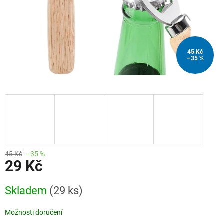
45 Kč
–35 %
45 Kč
–35 %
29 Kč
Měrná
Skladem
(29 ks)
cena:
Možnosti doručení