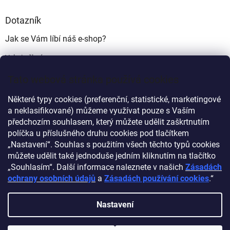
Dotazník
Jak se Vám líbí náš e-shop?
Velmi pěkný
(49%)
Tato webová stránka používá cookies
Ujde to
(17%)
Některé typy cookies (preferenční, statistické, marketingové
Nelíbí se mi
a neklasifikované) můžeme využívat pouze s Vaším
(34%)
předchozím souhlasem, který můžete udělit zaškrtnutím
Počet hlasů:
340
políčka u příslušného druhu cookies pod tlačítkem
„Nastavení“. Souhlas s použitím všech těchto typů cookies
můžete udělit také jednoduše jedním kliknutím na tlačítko
Myprovas.cz
Obchodnawebu.cz
„Souhlasím“. Další informace naleznete v našich
Zásadách
ochrany osobních údajů
a
Zásadách používání cookies
.“
Nastavení
Vytvořil Shoptet