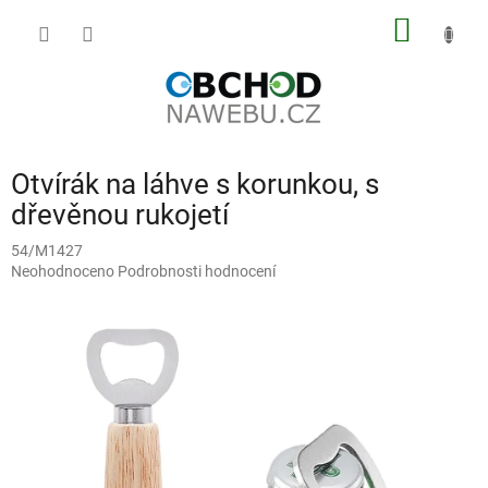
Přejít
NÁKUP
na
obsah
KOŠÍK
Otvírák na láhve s korunkou, s
dřevěnou rukojetí
54/M1427
Průměrné
Neohodnoceno
Podrobnosti hodnocení
hodnocení
produktu
je
0,0
z
5
hvězdiček.