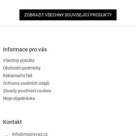
ZOBRAZIT VŠECHNY SOUVISEJÍCÍ PRODUKTY
Z
á
p
a
Informace pro vás
t
Všechny položky
í
Obchodní podmínky
Reklamační řád
Ochrana osobních údajů
Zásady používání cookies
Moje objednávka
Kontakt
info
@
myprovas.cz