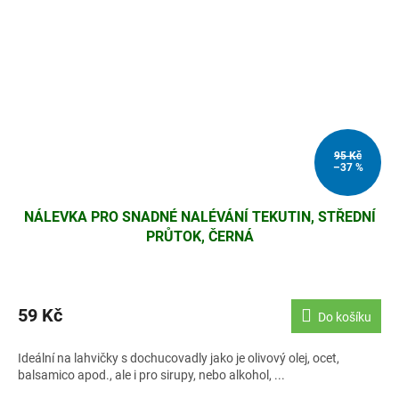
95 Kč
–37 %
NÁLEVKA PRO SNADNÉ NALÉVÁNÍ TEKUTIN, STŘEDNÍ
PRŮTOK, ČERNÁ
59 Kč
Do košíku
Ideální na lahvičky s dochucovadly jako je olivový olej, ocet,
balsamico apod., ale i pro sirupy, nebo alkohol, ...