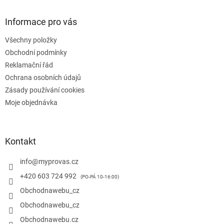
p
a
Informace pro vás
t
Všechny položky
í
Obchodní podmínky
Reklamační řád
Ochrana osobních údajů
Zásady používání cookies
Moje objednávka
Kontakt
info
@
myprovas.cz
+420 603 724 992
Obchodnawebu_cz
Obchodnawebu_cz
Obchodnawebu.cz