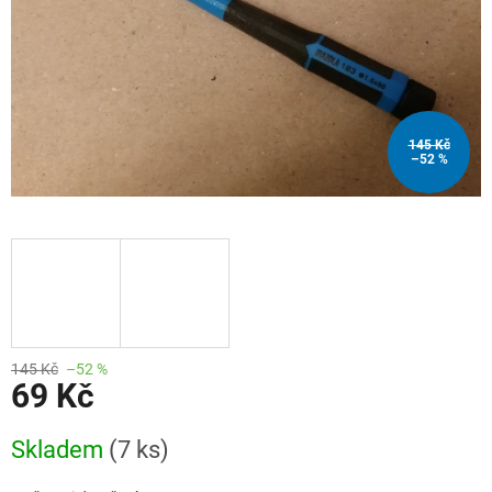
145 Kč
–52 %
145 Kč
–52 %
69 Kč
Měrná
Skladem
(7 ks)
cena: