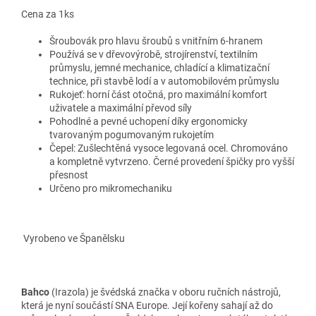
Cena za 1ks
Šroubovák pro hlavu šroubů s vnitřním 6-hranem
Používá se v dřevovýrobě, strojírenství, textilním
průmyslu, jemné mechanice, chladící a klimatizační
technice, při stavbě lodí a v automobilovém průmyslu
Rukojeť: horní část otočná, pro maximální komfort
uživatele a maximální převod síly
Pohodlné a pevné uchopení díky ergonomicky
tvarovaným pogumovaným rukojetím
Čepel: Zušlechtěná vysoce legovaná ocel. Chromováno
a kompletně vytvrzeno. Černé provedení špičky pro vyšší
přesnost
Určeno pro mikromechaniku
Vyrobeno ve Španělsku
Bahco
(Irazola) je švédská značka v oboru ručních nástrojů,
která je nyní součástí SNA Europe.
Její kořeny sahají až do