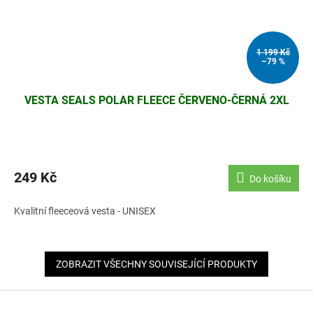
1 199 Kč
–79 %
VESTA SEALS POLAR FLEECE ČERVENO-ČERNÁ 2XL
249 Kč
Do košíku
Kvalitní fleeceová vesta - UNISEX
ZOBRAZIT VŠECHNY SOUVISEJÍCÍ PRODUKTY
Z
á