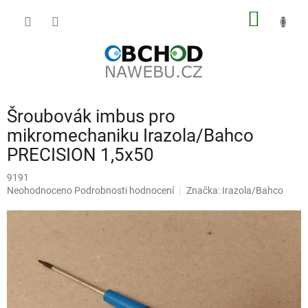
Přejít
NÁKUP
na
obsah
KOŠÍK
Šroubovák imbus pro
mikromechaniku Irazola/Bahco
PRECISION 1,5x50
9191
Průměrné
Neohodnoceno
Podrobnosti hodnocení
Značka:
Irazola/Bahco
hodnocení
produktu
je
0,0
z
5
hvězdiček.