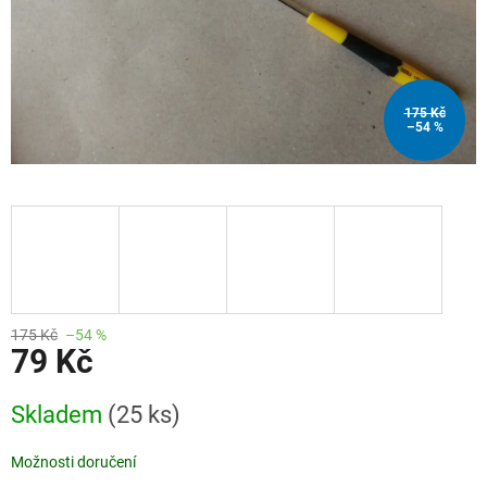
175 Kč
–54 %
175 Kč
–54 %
79 Kč
Měrná
Skladem
(25 ks)
cena:
Možnosti doručení