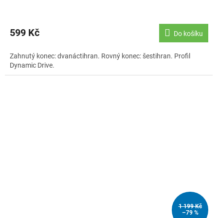
599 Kč
Do košíku
Zahnutý konec: dvanáctihran. Rovný konec: šestihran. Profil
Dynamic Drive.
1 199 Kč
–79 %