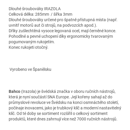
Dlouhé šroubováky IRAZOLA
Celková délka: 285mm / šířka 3mm
Dlouhé šroubováky určené pro špatně přístupná místa (např.
uvnitř motorů aut či strojů, na podvozcích apod.).
Dříky zušlechtěná vysoce legovaná ocel, mají černěné konce.
Pohodlné a pevné uchopení díky ergonomicky tvarovaným
pogumovaným rukojetím.
Konec rukojeti otočný.
Vyrobeno ve Španělsku
Bahco
(Irazola) je švédská značka v oboru ručních nástrojů,
která je nyní součástí SNA Europe.
Její kořeny sahají až do
průmyslové revoluce ve Švédsku na konci osmnáctého století,
počínaje inovacemi, jako je trubkový klíč a moderní nastavitelný
klíč.
Od té doby se sortiment rozšířil o celkový sortiment
produktů, které dnes zahrnují více než 7000 ručních nástrojů.