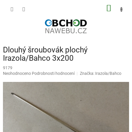
Přejít
NÁKUP
na
obsah
KOŠÍK
Dlouhý šroubovák plochý
Irazola/Bahco 3x200
9179
Průměrné
Neohodnoceno
Podrobnosti hodnocení
Značka:
Irazola/Bahco
hodnocení
produktu
je
0,0
z
5
hvězdiček.