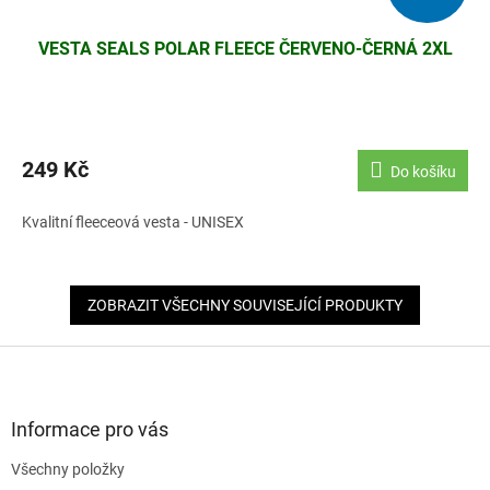
VESTA SEALS POLAR FLEECE ČERVENO-ČERNÁ 2XL
249 Kč
Do košíku
Kvalitní fleeceová vesta - UNISEX
ZOBRAZIT VŠECHNY SOUVISEJÍCÍ PRODUKTY
Z
á
p
a
Informace pro vás
t
Všechny položky
í