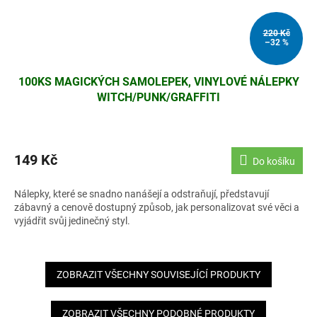
220 Kč
–32 %
100KS MAGICKÝCH SAMOLEPEK, VINYLOVÉ NÁLEPKY
WITCH/PUNK/GRAFFITI
149 Kč
Do košíku
Nálepky, které se snadno nanášejí a odstraňují, představují
zábavný a cenově dostupný způsob, jak personalizovat své věci a
vyjádřit svůj jedinečný styl.
ZOBRAZIT VŠECHNY SOUVISEJÍCÍ PRODUKTY
ZOBRAZIT VŠECHNY PODOBNÉ PRODUKTY