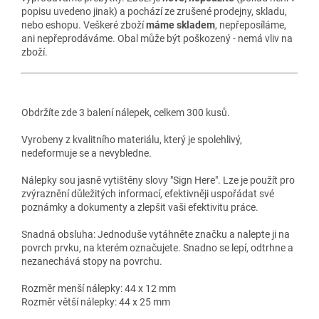
popisu uvedeno jinak) a pochází ze zrušené prodejny, skladu,
nebo eshopu. Veškeré zboží
máme skladem
, nepřeposíláme,
ani nepřeprodáváme. Obal může být poškozený - nemá vliv na
zboží.
Obdržíte zde 3 balení nálepek, celkem 300 kusů.
Vyrobeny z kvalitního materiálu, který je spolehlivý,
nedeformuje se a nevybledne.
Nálepky sou jasně vytištěny slovy "Sign Here". Lze je použít pro
zvýraznění důležitých informací, efektivněji uspořádat své
poznámky a dokumenty a zlepšit vaši efektivitu práce.
Snadná obsluha: Jednoduše vytáhněte značku a nalepte ji na
povrch prvku, na kterém označujete. Snadno se lepí, odtrhne a
nezanechává stopy na povrchu.
Rozměr menší nálepky: 44 x 12 mm
Rozměr větší nálepky: 44 x 25 mm