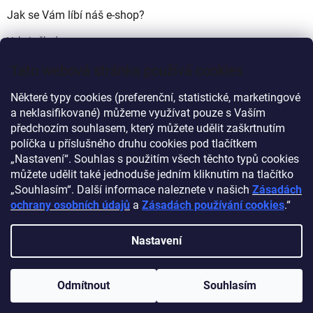
Jak se Vám líbí náš e-shop?
Velmi pěkný
(49%)
Tato webová stránka používá cookies
Ujde to
(17%)
Některé typy cookies (preferenční, statistické, marketingové
Nelíbí se mi
a neklasifikované) můžeme využívat pouze s Vaším
(34%)
předchozím souhlasem, který můžete udělit zaškrtnutím
Počet hlasů:
340
políčka u příslušného druhu cookies pod tlačítkem
„Nastavení“. Souhlas s použitím všech těchto typů cookies
můžete udělit také jednoduše jedním kliknutím na tlačítko
Myprovas.cz
Obchodnawebu.cz
„Souhlasím“. Další informace naleznete v našich
Zásadách
ochrany osobních údajů
a
Zásadách používání cookies
.“
Nastavení
Vytvořil Shoptet
Odmítnout
Souhlasím
Copyright 2026
Obchodnawebu
. Všechna práva vyhrazena.