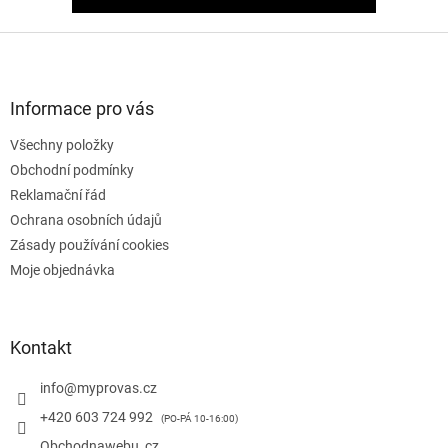
Z
á
p
a
Informace pro vás
t
Všechny položky
í
Obchodní podmínky
Reklamační řád
Ochrana osobních údajů
Zásady používání cookies
Moje objednávka
Kontakt
info
@
myprovas.cz
+420 603 724 992
Obchodnawebu_cz