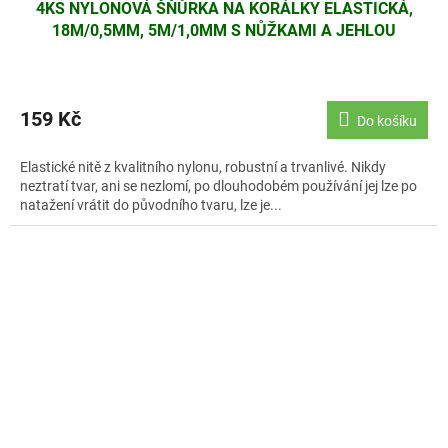
4KS NYLONOVÁ ŠŇŮRKA NA KORÁLKY ELASTICKÁ,
18M/0,5MM, 5M/1,0MM S NŮŽKAMI A JEHLOU
159 Kč
Do košíku
Elastické nitě z kvalitního nylonu, robustní a trvanlivé. Nikdy
neztratí tvar, ani se nezlomí, po dlouhodobém používání jej lze po
natažení vrátit do původního tvaru, lze je...