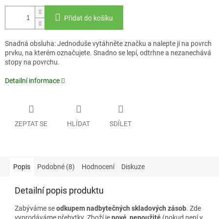
Přidat do košíku
Snadná obsluha: Jednoduše vytáhněte značku a nalepte ji na povrch
prvku, na kterém označujete. Snadno se lepí, odtrhne a nezanechává
stopy na povrchu.
Detailní informace
ZEPTAT SE
HLÍDAT
SDÍLET
Popis
Podobné (8)
Hodnocení
Diskuze
Detailní popis produktu
Zabýváme se
odkupem nadbytečných skladových zásob
. Zde
vyprodáváme přebytky. Zboží je
nové, nepoužité
(pokud není v