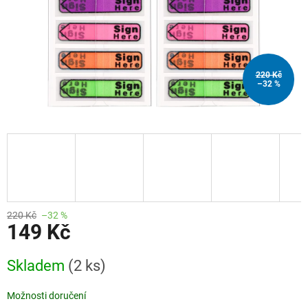
220 Kč
–32 %
220 Kč
–32 %
149 Kč
Měrná
Skladem
(2 ks)
cena:
Možnosti doručení