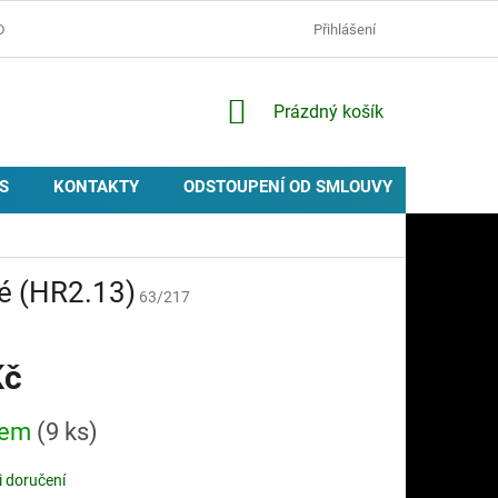
D
OCHRANA OSOBNÍCH ÚDAJŮ
ZÁSADY POUŽÍVÁNÍ COOKIES
Přihlášení
NÁKUPNÍ
Prázdný košík
KOŠÍK
S
KONTAKTY
ODSTOUPENÍ OD SMLOUVY
PROVIZ
ré (HR2.13)
63/217
Kč
dem
(9 ks)
 doručení