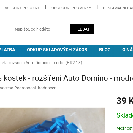
VŠECHNY POLOŽKY
OBCHODNÍ PODMÍNKY
REKLAMAČNÍ ŘÁ
HLEDAT
PLATBA
ODKUP SKLADOVÝCH ZÁSOB
BLOG
O NÁ
tek - rozšíření Auto Domino - modré (HR2.13)
 kostek - rozšíření Auto Domino - mod
né
noceno
Podrobnosti hodnocení
ní
39 
u
Měrná
Skla
cena:
ek.
Možnosti