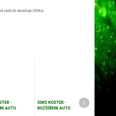
á sada již obsahuje 200ks).
Další
STEK -
50KS KOSTEK -
produkt
NÍ AUTO
ROZŠÍŘENÍ AUTO
- ZELENÉ
DOMINO - ORANŽOVÉ