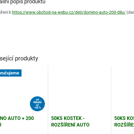
ailní popis produktu
íření k
https://www.obchod-na-webu.cz/deti/domino-auto-200-dilu/
(dan
sející produkty
ručujeme
od
400 Kč
až
–68 %
NO AUTO + 200
50KS KOSTEK -
50KS KO
Ů
ROZŠÍŘENÍ AUTO
ROZŠÍŘE
DOMINO - ŽLUTÉ
DOMINO 