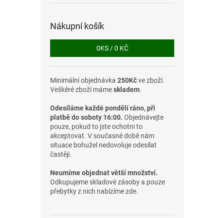
Nákupní košík
0
KS /
0 KČ
Minimální objednávka
250Kč
ve zboží.
Veškěré zboží máme
skladem
.
Odesíláme každé pondělí ráno, při
platbě do soboty 16:00.
Objednávejte
pouze, pokud to jste ochotni to
akceptovat. V současné době nám
situace bohužel nedovoluje odesílat
častěji.
Neumíme objednat větší množství.
Odkupujeme skladové zásoby a pouze
přebytky z nich nabízíme zde.