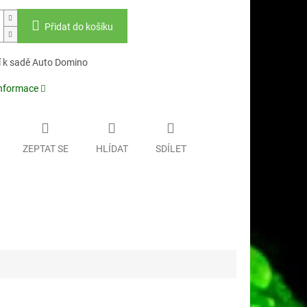
Přidat do košíku
í k sadě Auto Domino
informace
ZEPTAT SE
HLÍDAT
SDÍLET