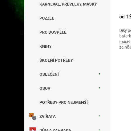
Průmě
KARNEVAL, PŘEVLEKY, MASKY
hodno
produ
19
od
PUZZLE
je
5,0
Díky p
z
PRO DOSPĚLÉ
baterk
5
muset 
hvězdi
KNIHY
za ně 
ŠKOLNÍ POTŘEBY
OBLEČENÍ
OBUV
POTŘEBY PRO NEJMENŠÍ
ZVÍŘATA
DŮM A ZAHRADA