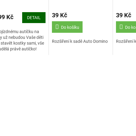
(HR2.13)
(HR2.13)
rné
cení
39 Kč
39 Kč
ktu
9 Kč
DETAIL
Do košíku
Do ko
ojízdnému autíčku na
y už nebudou Vaše děti
Rozšíření k sadě Auto Domino
Rozšíření 
stavět kostky sami, vše
ček.
udělá právě autíčko!