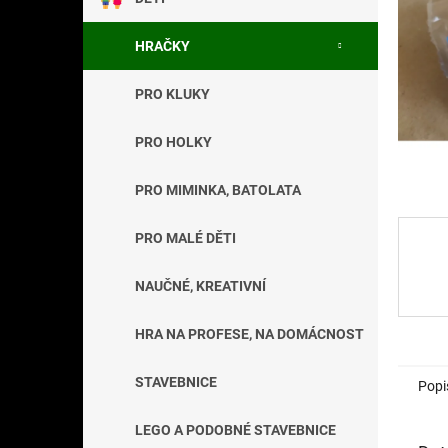
a
n
HRAČKY
e
l
PRO KLUKY
PRO HOLKY
PRO MIMINKA, BATOLATA
PRO MALÉ DĚTI
NAUČNÉ, KREATIVNÍ
HRA NA PROFESE, NA DOMÁCNOST
STAVEBNICE
Popi
LEGO A PODOBNÉ STAVEBNICE