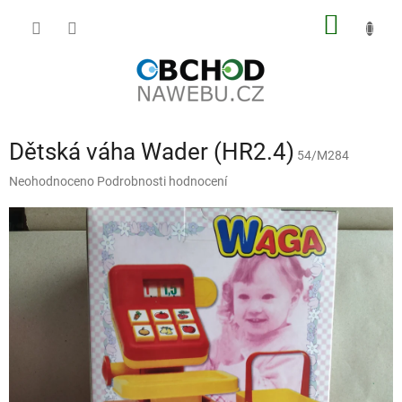
Přejít
NÁKUP
na
obsah
KOŠÍK
Dětská váha Wader (HR2.4)
54/M284
Průměrné
Neohodnoceno
Podrobnosti hodnocení
hodnocení
produktu
je
0,0
z
5
hvězdiček.