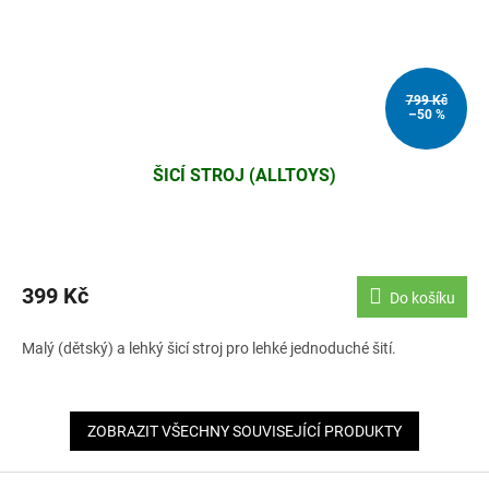
799 Kč
–50 %
ŠICÍ STROJ (ALLTOYS)
399 Kč
Do košíku
Malý (dětský) a lehký šicí stroj pro lehké jednoduché šití.
ZOBRAZIT VŠECHNY SOUVISEJÍCÍ PRODUKTY
Z