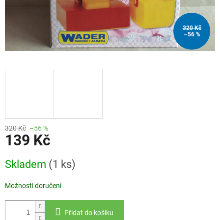
320 Kč
–56 %
320 Kč
–56 %
139 Kč
Měrná
Skladem
(1 ks)
cena:
Možnosti doručení
Přidat do košíku