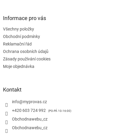
á
p
a
Informace pro vás
t
Všechny položky
í
Obchodní podmínky
Reklamační řád
Ochrana osobních údajů
Zásady používání cookies
Moje objednávka
Kontakt
info
@
myprovas.cz
+420 603 724 992
Obchodnawebu_cz
Obchodnawebu_cz