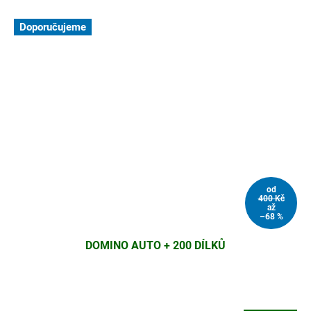
Doporučujeme
od
400 Kč
až
–68 %
DOMINO AUTO + 200 DÍLKŮ
Průměrné
hodnocení