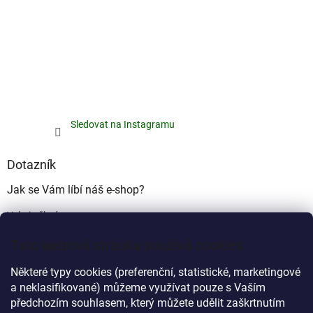
Sledovat na Instagramu
Dotazník
Jak se Vám líbí náš e-shop?
Velmi pěkný
(49%)
Tato webová stránka používá cookies
Ujde to
(17%)
Některé typy cookies (preferenční, statistické, marketingové
Nelíbí se mi
a neklasifikované) můžeme využívat pouze s Vaším
(34%)
předchozím souhlasem, který můžete udělit zaškrtnutím
Počet hlasů:
340