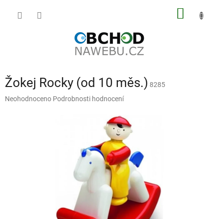
Přejít
NÁKUP
na
obsah
KOŠÍK
Žokej Rocky (od 10 měs.)
8285
Průměrné
Neohodnoceno
Podrobnosti hodnocení
hodnocení
produktu
je
0,0
z
5
hvězdiček.