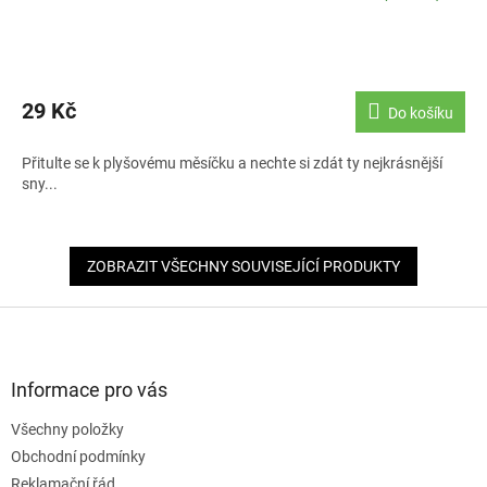
29 Kč
Do košíku
Přitulte se k plyšovému měsíčku a nechte si zdát ty nejkrásnější
sny...
ZOBRAZIT VŠECHNY SOUVISEJÍCÍ PRODUKTY
Z
á
p
a
Informace pro vás
t
Všechny položky
í
Obchodní podmínky
Reklamační řád