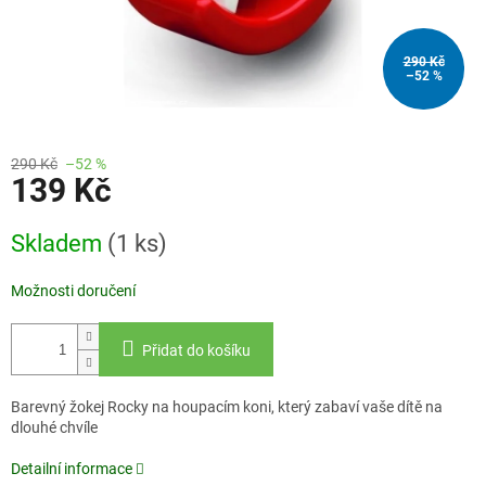
290 Kč
–52 %
290 Kč
–52 %
139 Kč
Měrná
Skladem
(1 ks)
cena:
Možnosti doručení
Přidat do košíku
Barevný žokej Rocky na houpacím koni, který zabaví vaše dítě na
dlouhé chvíle
Detailní informace