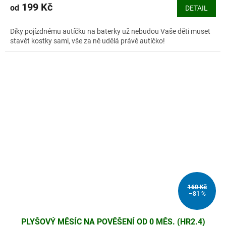
produktu
199 Kč
od
DETAIL
je
5,0
Díky pojízdnému autíčku na baterky už nebudou Vaše děti muset
z
stavět kostky sami, vše za ně udělá právě autíčko!
5
hvězdiček.
160 Kč
–81 %
PLYŠOVÝ MĚSÍC NA POVĚŠENÍ OD 0 MĚS. (HR2.4)