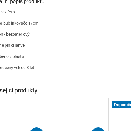
ailní popis produktu
 viz foto
a bublinkovače 17cm.
n - bezbateriový.
ě plnící lahve.
beno z plastu
ručený věk od 3 let
sející produkty
Doporuč