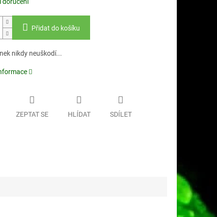
 doručení
Přidat do košíku
nek nikdy neuškodí...
informace
ZEPTAT SE
HLÍDAT
SDÍLET