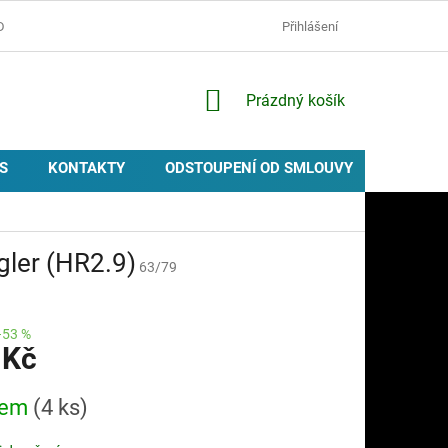
D
OCHRANA OSOBNÍCH ÚDAJŮ
ZÁSADY POUŽÍVÁNÍ COOKIES
Přihlášení
NÁKUPNÍ
Prázdný košík
KOŠÍK
S
KONTAKTY
ODSTOUPENÍ OD SMLOUVY
PROVIZ
gler (HR2.9)
63/79
–53 %
 Kč
dem
(4 ks)