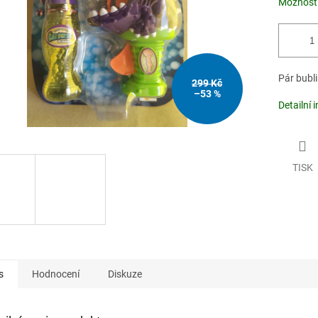
Možnosti
Pár bubli
299 Kč
–53 %
Detailní 
TISK
s
Hodnocení
Diskuze