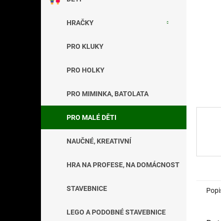
a
n
HRAČKY
e
l
PRO KLUKY
PRO HOLKY
PRO MIMINKA, BATOLATA
PRO MALÉ DĚTI
NAUČNÉ, KREATIVNÍ
HRA NA PROFESE, NA DOMÁCNOST
STAVEBNICE
Popi
LEGO A PODOBNÉ STAVEBNICE