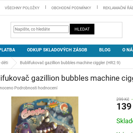
VŠECHNY POLOŽKY
OBCHODNÍ PODMÍNKY
REKLAMAČNÍ ŘÁ
HLEDAT
PLATBA
ODKUP SKLADOVÝCH ZÁSOB
BLOG
O NÁ
 děti
Bublifukovač gazillion bubbles machine ciggler (HR2.9)
ifukovač gazillion bubbles machine cig
né
noceno
Podrobnosti hodnocení
ní
u
299 Kč
139
Měrná
Skla
cena:
ek.