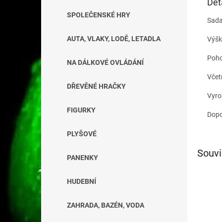
Det
SPOLEČENSKÉ HRY
Sada
AUTA, VLAKY, LODĚ, LETADLA
Výšk
Poho
NA DÁLKOVÉ OVLÁDÁNÍ
Včetn
DŘEVĚNÉ HRAČKY
Vyro
FIGURKY
Dopo
PLYŠOVÉ
Souvi
PANENKY
HUDEBNÍ
ZAHRADA, BAZÉN, VODA