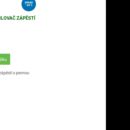
249 Kč
–60 %
ILOVAČ ZÁPĚSTÍ
šíku
zápěstí s pevnou