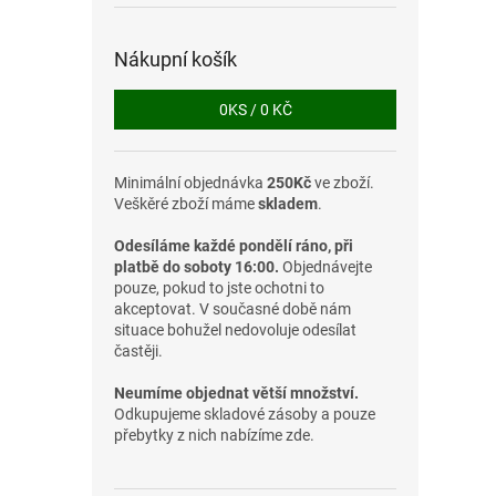
Nákupní košík
0
KS /
0 KČ
Minimální objednávka
250Kč
ve zboží.
Veškěré zboží máme
skladem
.
Odesíláme každé pondělí ráno, při
platbě do soboty 16:00.
Objednávejte
pouze, pokud to jste ochotni to
akceptovat. V současné době nám
situace bohužel nedovoluje odesílat
častěji.
Neumíme objednat větší množství.
Odkupujeme skladové zásoby a pouze
přebytky z nich nabízíme zde.