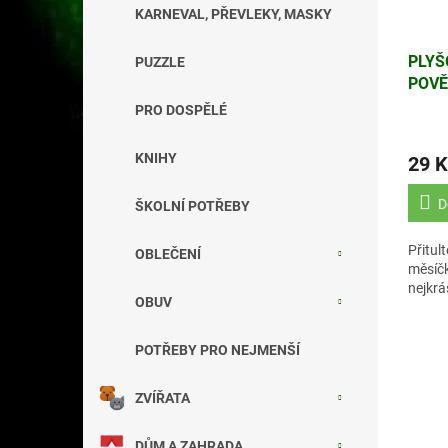
KARNEVAL, PŘEVLEKY, MASKY
PLYŠ
PUZZLE
POVĚ
(HR2.
PRO DOSPĚLÉ
KNIHY
29 K
D
ŠKOLNÍ POTŘEBY
Přitul
OBLEČENÍ
měsíčk
nejkrá
OBUV
POTŘEBY PRO NEJMENŠÍ
ZVÍŘATA
DŮM A ZAHRADA