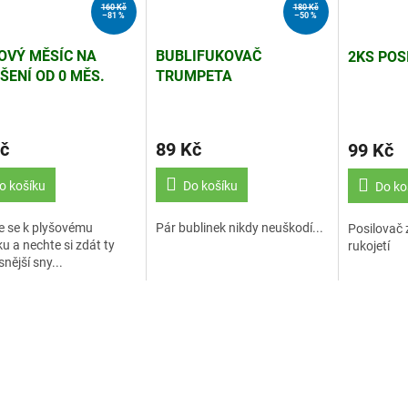
160 Kč
180 Kč
–81 %
–50 %
OVÝ MĚSÍC NA
BUBLIFUKOVAČ
2KS POS
ŠENÍ OD 0 MĚS.
TRUMPETA
4)
č
89 Kč
99 Kč
o košíku
Do košíku
Do ko
te se k plyšovému
Pár bublinek nikdy neuškodí...
Posilovač 
u a nechte si zdát ty
rukojetí
snější sny...