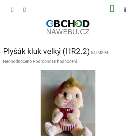
Přejít
NÁKUP
na
obsah
KOŠÍK
Plyšák kluk velký (HR2.2)
54/M394
Průměrné
Neohodnoceno
Podrobnosti hodnocení
hodnocení
produktu
je
0,0
z
5
hvězdiček.