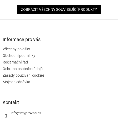
ZOBRAZIT VŠECHNY SOUVISEJÍCÍ PRODUKTY
Z
á
p
a
Informace pro vás
t
Všechny položky
í
Obchodní podmínky
Reklamační řád
Ochrana osobních údajů
Zásady používání cookies
Moje objednávka
Kontakt
info
@
myprovas.cz