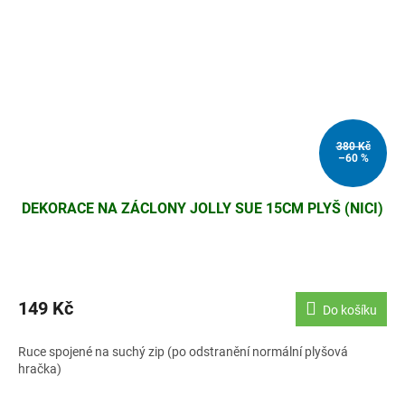
380 Kč
–60 %
DEKORACE NA ZÁCLONY JOLLY SUE 15CM PLYŠ (NICI)
149 Kč
Do košíku
Ruce spojené na suchý zip (po odstranění normální plyšová
hračka)