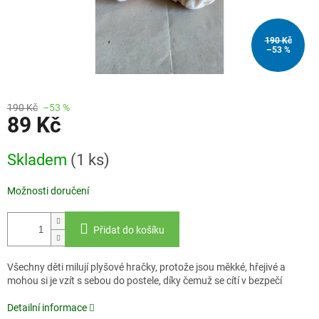
190 Kč
–53 %
190 Kč
–53 %
89 Kč
Měrná
Skladem
(1 ks)
cena:
Možnosti doručení
Přidat do košíku
Všechny děti milují plyšové hračky, protože jsou měkké, hřejivé a
mohou si je vzít s sebou do postele, díky čemuž se cítí v bezpečí
Detailní informace