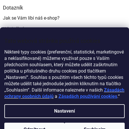
Dotazník
Jak se Vám líbí náš e-shop?
Velmi pěkný
(49%)
Tato webová stránka používá cookies
Ujde to
(17%)
Některé typy cookies (preferenční, statistické, marketingové
Nelíbí se mi
a neklasifikované) můžeme využívat pouze s Vaším
(34%)
předchozím souhlasem, který můžete udělit zaškrtnutím
Počet hlasů:
340
políčka u příslušného druhu cookies pod tlačítkem
„Nastavení“. Souhlas s použitím všech těchto typů cookies
můžete udělit také jednoduše jedním kliknutím na tlačítko
Myprovas.cz
Obchodnawebu.cz
„Souhlasím“. Další informace naleznete v našich
Zásadách
ochrany osobních údajů
a
Zásadách používání cookies
.“
Nastavení
Vytvořil Shoptet