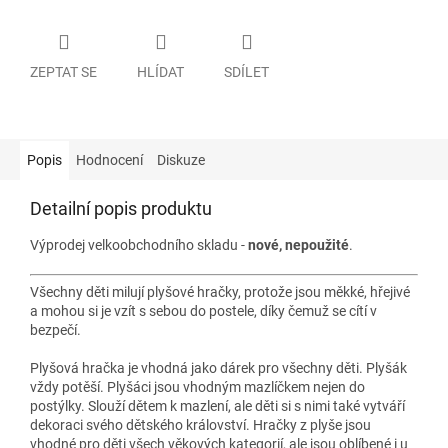
ZEPTAT SE
HLÍDAT
SDÍLET
Popis
Hodnocení
Diskuze
Detailní popis produktu
Výprodej velkoobchodního skladu -
nové, nepoužité
.
Všechny děti milují plyšové hračky, protože jsou měkké, hřejivé
a mohou si je vzít s sebou do postele, díky čemuž se cítí v
bezpečí.
Plyšová hračka je vhodná jako dárek pro všechny děti. Plyšák
vždy potěší. Plyšáci jsou vhodným mazlíčkem nejen do
postýlky. Slouží dětem k mazlení, ale děti si s nimi také vytváří
dekoraci svého dětského království. Hračky z plyše jsou
vhodné pro děti všech věkových kategorií, ale jsou oblíbené i u