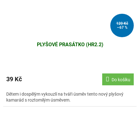
120 Kč
–67 %
PLYŠOVÉ PRASÁTKO (HR2.2)
39 Kč
Do košíku
Dětem i dospělým vykouzlí na tváři úsměv tento nový plyšový
kamarád s roztomilým úsměvem.