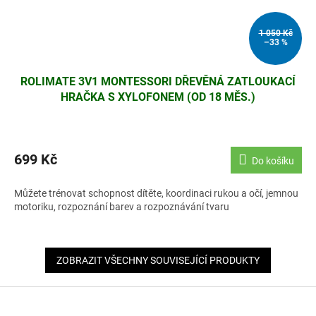
1 050 Kč
–33 %
ROLIMATE 3V1 MONTESSORI DŘEVĚNÁ ZATLOUKACÍ
HRAČKA S XYLOFONEM (OD 18 MĚS.)
699 Kč
Do košíku
Můžete trénovat schopnost dítěte, koordinaci rukou a očí, jemnou
motoriku, rozpoznání barev a rozpoznávání tvaru
ZOBRAZIT VŠECHNY SOUVISEJÍCÍ PRODUKTY
Z
á