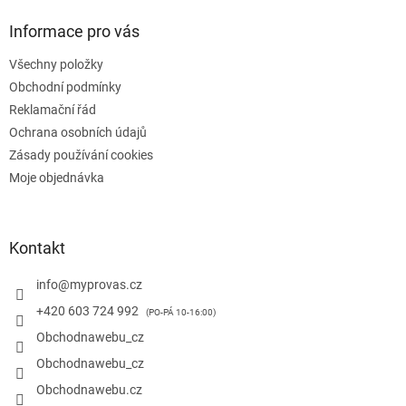
p
a
Informace pro vás
t
Všechny položky
í
Obchodní podmínky
Reklamační řád
Ochrana osobních údajů
Zásady používání cookies
Moje objednávka
Kontakt
info
@
myprovas.cz
+420 603 724 992
Obchodnawebu_cz
Obchodnawebu_cz
Obchodnawebu.cz