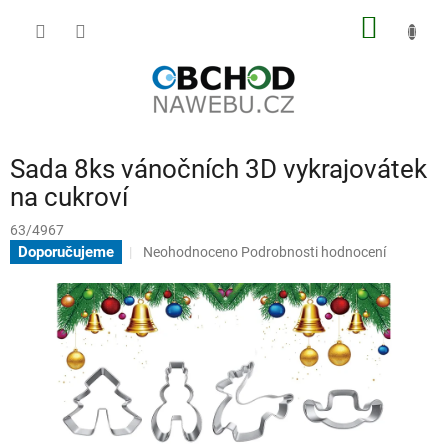
Přejít
NÁKUP
na
obsah
KOŠÍK
Sada 8ks vánočních 3D vykrajovátek
na cukroví
63/4967
Průměrné
Doporučujeme
Neohodnoceno
Podrobnosti hodnocení
hodnocení
produktu
je
0,0
z
5
hvězdiček.