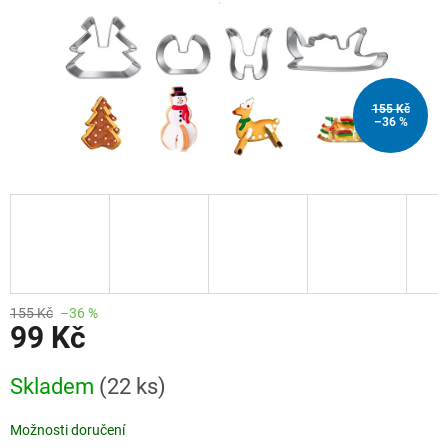
155 Kč
–36 %
155 Kč
–36 %
99 Kč
Měrná
Skladem
(22 ks)
cena:
Možnosti doručení