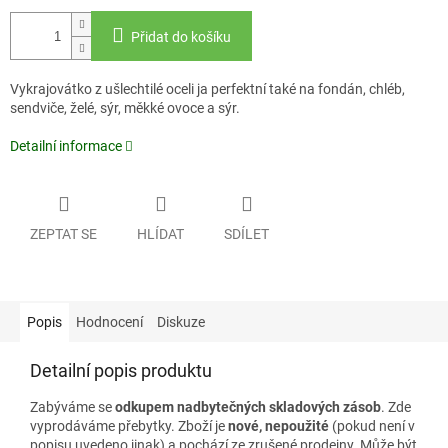
Přidat do košíku
Vykrajovátko z ušlechtilé oceli ja perfektní také na fondán, chléb,
sendviče, želé, sýr, měkké ovoce a sýr.
Detailní informace
ZEPTAT SE
HLÍDAT
SDÍLET
Popis
Hodnocení
Diskuze
Detailní popis produktu
Zabýváme se
odkupem nadbytečných skladových zásob
. Zde
vyprodáváme přebytky. Zboží je
nové, nepoužité
(pokud není v
popisu uvedeno jinak) a pochází ze zrušené prodejny. Může být