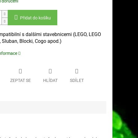
 doručení
Přidat do košíku
mpatibilní s dalšími stavebnicemi (LEGO, LEGO
, Sluban, Blocki, Cogo apod.)
informace
ZEPTAT SE
HLÍDAT
SDÍLET