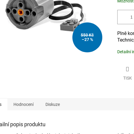
Možnosti
Plně ko
550 Kč
–27 %
Technic
Detailní 
TISK
s
Hodnocení
Diskuze
ailní popis produktu