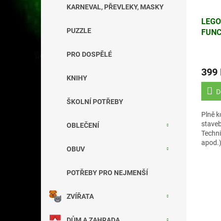
KARNEVAL, PŘEVLEKY, MASKY
LEGO
PUZZLE
FUNC
(NEO
PRO DOSPĚLÉ
399
KNIHY
D
ŠKOLNÍ POTŘEBY
Plně k
stave
OBLEČENÍ
Techni
apod.
OBUV
POTŘEBY PRO NEJMENŠÍ
ZVÍŘATA
DŮM A ZAHRADA