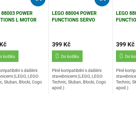
 88003 POWER
LEGO 88004 POWER
LEGO 88
TIONS L MOTOR
FUNCTIONS SERVO
FUNCTI
RIGINÁLNÍ)
MOTOR (NEORIGINÁLNÍ)
(NEORIG
 Kč
399 Kč
399 Kč
o košíku
Do košíku
Do ko
ompatibilní s dalšími
Plně kompatibilní s dalšími
Plně kompat
bnicemi (LEGO, LEGO
stavebnicemi (LEGO, LEGO
stavebnic
c, Sluban, Blocki, Cogo
Technic, Sluban, Blocki, Cogo
Technic, S
)
apod.)
apod.)