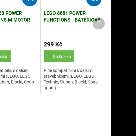
83 POWER
LEGO 8881 POWER
ONS M MOTOR
FUNCTIONS - BATERIOVÝ
Další
produkt
INÁLNÍ)
BOX (NEORIGINÁLNÍ)
299 Kč
šíku
Do košíku
ibilní s dalšími
Plně kompatibilní s dalšími
emi (LEGO, LEGO
stavebnicemi (LEGO, LEGO
luban, Blocki, Cogo
Technic, Sluban, Blocki, Cogo
apod.)