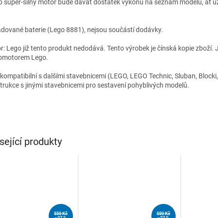
o super
-
silný motor
bude dávat
dostatek výkonu
na seznam
modelů
,
ať u
adované
baterie (
Lego
8881
)
,
nejsou součástí dodávky
.
r: Lego již tento produkt nedodává. Tento výrobek je čínská kopie zboží. 
omotorem Lego.
 kompatibilní s dalšími stavebnicemi (LEGO, LEGO Technic, Sluban, Blocki,
trukce s jinými stavebnicemi pro sestavení pohyblivých modelů.
sející produkty
550 Kč
550 Kč
–27 %
–27 %