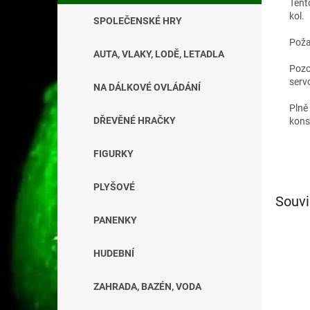
Tent
kol
.
SPOLEČENSKÉ HRY
P
ož
AUTA, VLAKY, LODĚ, LETADLA
Pozo
serv
NA DÁLKOVÉ OVLÁDÁNÍ
Plně
DŘEVĚNÉ HRAČKY
kons
FIGURKY
PLYŠOVÉ
Souvi
PANENKY
HUDEBNÍ
ZAHRADA, BAZÉN, VODA