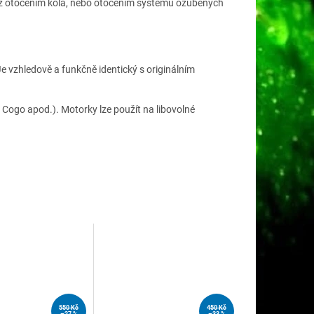
ž o
točením
kola
, nebo
otočením
systém
u
ozubených
Je vzhledově a funkčně identický s originálním
 Cogo apod.). Motorky lze použít na libovolné
550 Kč
450 Kč
–27 %
–33 %