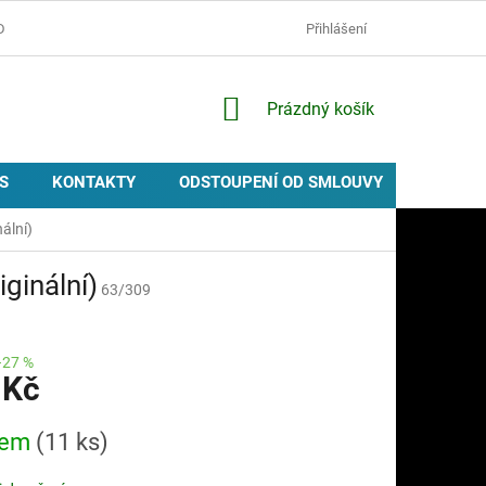
D
OCHRANA OSOBNÍCH ÚDAJŮ
ZÁSADY POUŽÍVÁNÍ COOKIES
Přihlášení
NÁKUPNÍ
Prázdný košík
KOŠÍK
S
KONTAKTY
ODSTOUPENÍ OD SMLOUVY
PROVIZ
ální)
ginální)
63/309
–27 %
 Kč
dem
(11 ks)