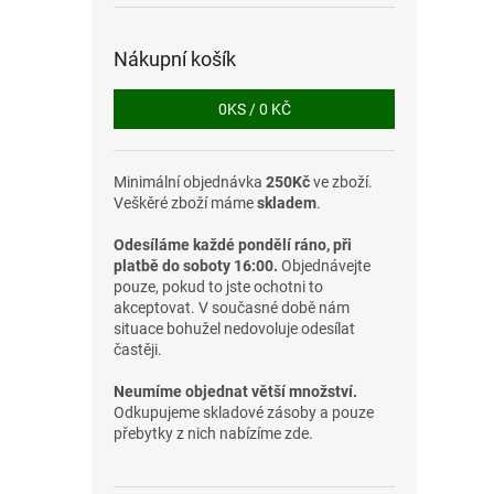
Nákupní košík
0
KS /
0 KČ
Minimální objednávka
250Kč
ve zboží.
Veškěré zboží máme
skladem
.
Odesíláme každé pondělí ráno, při
platbě do soboty 16:00.
Objednávejte
pouze, pokud to jste ochotni to
akceptovat. V současné době nám
situace bohužel nedovoluje odesílat
častěji.
Neumíme objednat větší množství.
Odkupujeme skladové zásoby a pouze
přebytky z nich nabízíme zde.