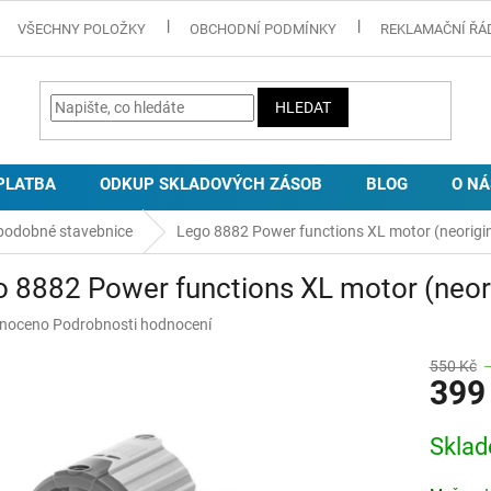
VŠECHNY POLOŽKY
OBCHODNÍ PODMÍNKY
REKLAMAČNÍ ŘÁ
HLEDAT
PLATBA
ODKUP SKLADOVÝCH ZÁSOB
BLOG
O NÁ
podobné stavebnice
Lego 8882 Power functions XL motor (neorigin
 8882 Power functions XL motor (neori
né
noceno
Podrobnosti hodnocení
ní
u
550 Kč
399
Měrná
Skla
cena:
ek.