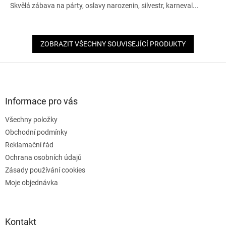
Skvělá zábava na párty, oslavy narozenin, silvestr, karneval...
ZOBRAZIT VŠECHNY SOUVISEJÍCÍ PRODUKTY
Z
á
p
a
Informace pro vás
t
Všechny položky
í
Obchodní podmínky
Reklamační řád
Ochrana osobních údajů
Zásady používání cookies
Moje objednávka
Kontakt