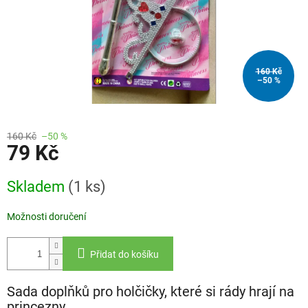
160 Kč
–50 %
160 Kč
–50 %
79 Kč
Měrná
Skladem
(1 ks)
cena:
Možnosti doručení
Přidat do košíku
Sada doplňků pro holčičky, které si rády hrají na
princezny