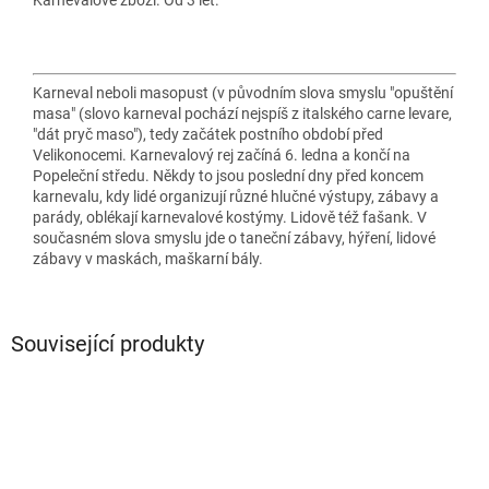
Karneval neboli masopust (v původním slova smyslu "opuštění
masa" (slovo karneval pochází nejspíš z italského carne levare,
"dát pryč maso"), tedy začátek postního období před
Velikonocemi. Karnevalový rej začíná 6. ledna a končí na
Popeleční středu. Někdy to jsou poslední dny před koncem
karnevalu, kdy lidé organizují různé hlučné výstupy, zábavy a
parády, oblékají karnevalové kostýmy. Lidově též fašank. V
současném slova smyslu jde o taneční zábavy, hýření, lidové
zábavy v maskách, maškarní bály.
Související produkty