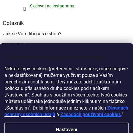
Sledovat na Instagramu
Dotazník
Jak se Vám líbí náš e-shop?
Velmi pěkný
(49%)
Tato webová stránka používá cookies
Ujde to
(17%)
Některé typy cookies (preferenční, statistické, marketingové
Nelíbí se mi
a neklasifikované) můžeme využívat pouze s Vaším
(34%)
předchozím souhlasem, který můžete udělit zaškrtnutím
Počet hlasů:
340
políčka u příslušného druhu cookies pod tlačítkem
„Nastavení“. Souhlas s použitím všech těchto typů cookies
můžete udělit také jednoduše jedním kliknutím na tlačítko
Myprovas.cz
Obchodnawebu.cz
„Souhlasím“. Další informace naleznete v našich
Zásadách
ochrany osobních údajů
a
Zásadách používání cookies
.“
Nastavení
Vytvořil Shoptet