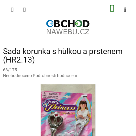
Přejít
NÁKUP
na
obsah
KOŠÍK
Sada korunka s hůlkou a prstenem
(HR2.13)
63/175
Průměrné
Neohodnoceno
Podrobnosti hodnocení
hodnocení
produktu
je
0,0
z
5
hvězdiček.